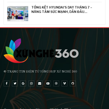
TỔNG KẾT HYUNDAI’S DAY THÁNG 7 –
NÂNG TẦM SỨC MẠNH, DẪN ĐẦU…
® TRANG TIN ĐIỆN TỬ ТỔNG HỢP XỨ NGHỆ 360