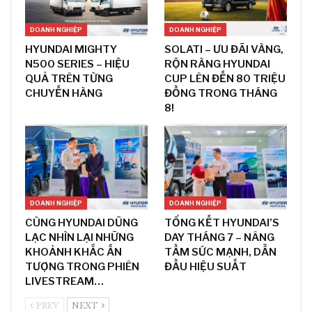
DOANH NGHIỆP
DOANH NGHIỆP
HYUNDAI MIGHTY
SOLATI – ƯU ĐÃI VÀNG,
N500 SERIES – HIỆU
RỘN RÀNG HYUNDAI
QUẢ TRÊN TỪNG
CUP LÊN ĐẾN 80 TRIỆU
CHUYẾN HÀNG
ĐỒNG TRONG THÁNG
8!
DOANH NGHIỆP
DOANH NGHIỆP
CÙNG HYUNDAI DŨNG
TỔNG KẾT HYUNDAI’S
LẠC NHÌN LẠI NHỮNG
DAY THÁNG 7 – NÂNG
KHOẢNH KHẮC ẤN
TẦM SỨC MẠNH, DẪN
TƯỢNG TRONG PHIÊN
ĐẦU HIỆU SUẤT
LIVESTREAM…
PREV
NEXT