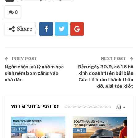
0
Share
PREV POST
NEXT POST
Ngăn chặn, xử lý nhóm học
Đến ngày 30/9, có 16 hộ
sinh ném bom xăng vào
kinh doanh trên bãi biển
nhà dân
Cửa Lò hoàn thành tháo
dỡ, giải tỏa ki ốt
YOU MIGHT ALSO LIKE
All