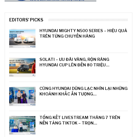
EDITORS' PICKS
HYUNDAI MIGHTY N500 SERIES – HIỆU QUẢ
TRÊN TỪNG CHUYẾN HÀNG
SOLATI – ƯU ĐÃI VÀNG, RỘN RÀNG
HYUNDAI CUP LÊN ĐẾN 80 TRIỆU…
CÙNG HYUNDAI DŨNG LẠC NHÌN LẠI NHỮNG
KHOẢNH KHẮC ẤN TƯỢNG…
TỔNG KẾT LIVESTREAM THÁNG 7 TRÊN
NỀN TẢNG TIKTOK – TRỌN…