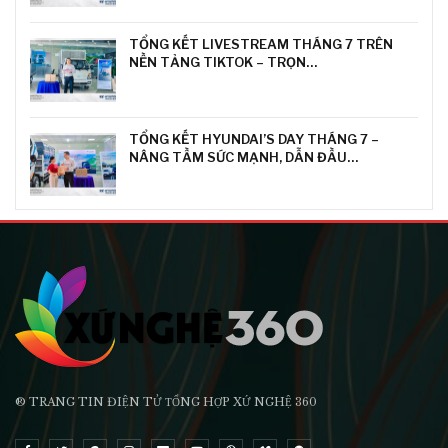
TỔNG KẾT LIVESTREAM THÁNG 7 TRÊN
NỀN TẢNG TIKTOK – TRỌN…
TỔNG KẾT HYUNDAI’S DAY THÁNG 7 –
NÂNG TẦM SỨC MẠNH, DẪN ĐẦU…
® TRANG TIN ĐIỆN TỬ ТỔNG HỢP XỨ NGHỆ 360