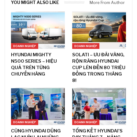
YOU MIGHT ALSO LIKE
More From Author
DOANH NGHIỆP
DOANH NGHIỆP
HYUNDAI MIGHTY
SOLATI – ƯU ĐÃI VÀNG,
N500 SERIES – HIỆU
RỘN RÀNG HYUNDAI
QUẢ TRÊN TỪNG
CUP LÊN ĐẾN 80 TRIỆU
CHUYẾN HÀNG
ĐỒNG TRONG THÁNG
8!
DOANH NGHIỆP
DOANH NGHIỆP
CÙNG HYUNDAI DŨNG
TỔNG KẾT HYUNDAI’S