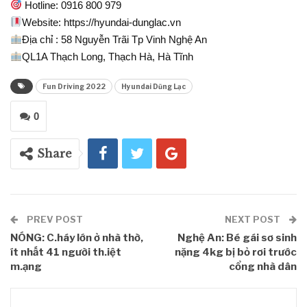
Hotline: 0916 800 979
Website: https://hyundai-dunglac.vn
Địa chỉ : 58 Nguyễn Trãi Tp Vinh Nghệ An
QL1A Thạch Long, Thạch Hà, Hà Tĩnh
Fun Driving 2022
Hyundai Dũng Lạc
0
Share
PREV POST
NEXT POST
NÓNG: C.háy lớn ở nhà thờ,
Nghệ An: Bé gái sơ sinh
ít nhất 41 người th.iệt
nặng 4kg bị bỏ rơi trước
m.ạng
cổng nhà dân