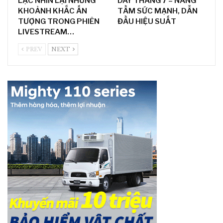
LẠC NHÌN LẠI NHỮNG
DAY THÁNG 7 – NÂNG
KHOẢNH KHẮC ẤN
TẦM SỨC MẠNH, DẪN
TƯỢNG TRONG PHIÊN
ĐẦU HIỆU SUẤT
LIVESTREAM…
PREV
NEXT