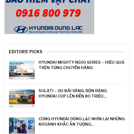
EDITORS' PICKS
HYUNDAI MIGHTY N500 SERIES – HIỆU QUẢ
TRÊN TỪNG CHUYẾN HÀNG
SOLATI – ƯU ĐÃI VÀNG, RỘN RÀNG
HYUNDAI CUP LÊN ĐẾN 80 TRIỆU…
CÙNG HYUNDAI DŨNG LẠC NHÌN LẠI NHỮNG
KHOẢNH KHẮC ẤN TƯỢNG…