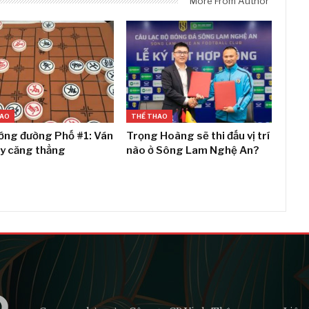
More From Author
HAO
THỂ THAO
ớng đường Phố #1: Ván
Trọng Hoàng sẽ thi đấu vị trí
ầy căng thẳng
nào ở Sông Lam Nghệ An?