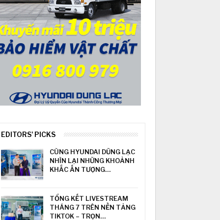
EDITORS' PICKS
CÙNG HYUNDAI DŨNG LẠC
NHÌN LẠI NHỮNG KHOẢNH
KHẮC ẤN TƯỢNG…
TỔNG KẾT LIVESTREAM
THÁNG 7 TRÊN NỀN TẢNG
TIKTOK – TRỌN…