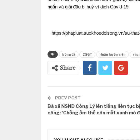
ngắn và giải đấu bị huỷ vì dịch Covid-19.
https://phapluat.suckhoedoisong.vn/su-tha
bóng đá
CSGT
Huấn luyện viên
vi p
Share
PREV POST
Bà xã NSND Công Lý lên tiếng liên tục bị
công: ‘Chồng ốm thế còn mắt xanh mỏ đ