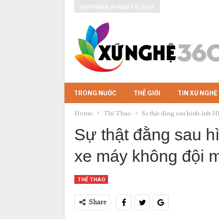
SATURDAY, AUGUST 8, 2026
TRONG NƯỚC
THẾ GIỚI
TIN XỨ NGHỆ
Home
Thể Thao
Sự thật đằng sau hình ảnh 
Sự thật đằng sau h
xe máy không đội 
THỂ THAO
Share