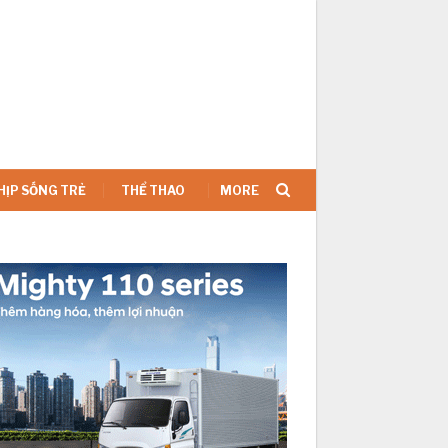
SIGN IN
HỊP SỐNG TRẺ
THỂ THAO
MORE