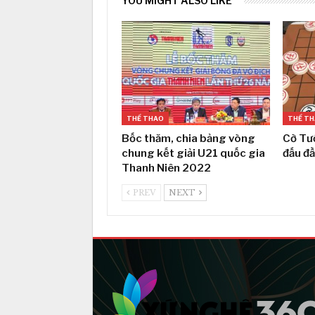
YOU MIGHT ALSO LIKE
THỂ THAO
THỂ T
Bốc thăm, chia bảng vòng
Cờ Tư
chung kết giải U21 quốc gia
đấu đ
Thanh Niên 2022
PREV
NEXT