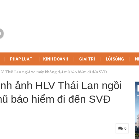
PHÁP LUẬT
KINH DOANH
GIẢI TRÍ
LỐI SỐNG
N
HLV Thái Lan ngồi xe máy không đội mũ bảo hiểm đi đến SVĐ
ình ảnh HLV Thái Lan ngồi
mũ bảo hiểm đi đến SVĐ
0