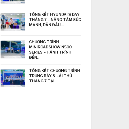
TỔNG KẾT HYUNDAI’S DAY
THÁNG 7 – NÂNG TẦM SỨC
MẠNH, DẪN ĐẦU…
CHƯƠNG TRÌNH
MINIROADSHOW N500
SERIES – HÀNH TRÌNH
ĐẾN…
TỔNG KẾT CHƯƠNG TRÌNH
TRƯNG BÀY & LÁI THỬ
THÁNG 7 TẠI…