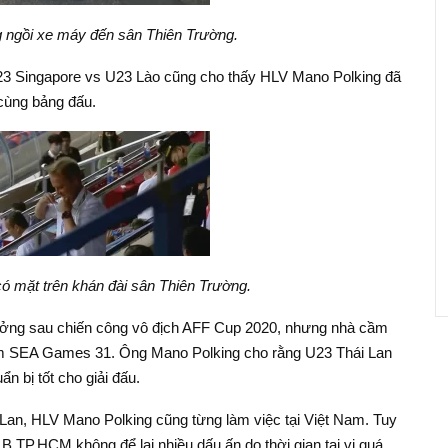
 ngồi xe máy đến sân Thiên Trường.
U23 Singapore vs U23 Lào cũng cho thấy HLV Mano Polking đã
 cùng bảng đấu.
ó mặt trên khán đài sân Thiên Trường.
ởng sau chiến công vô địch AFF Cup 2020, nhưng nhà cầm
thềm SEA Games 31. Ông Mano Polking cho rằng U23 Thái Lan
n bị tốt cho giải đấu.
an, HLV Mano Polking cũng từng làm việc tại Việt Nam. Tuy
LB TP.HCM không để lại nhiều dấu ấn do thời gian tại vị quá