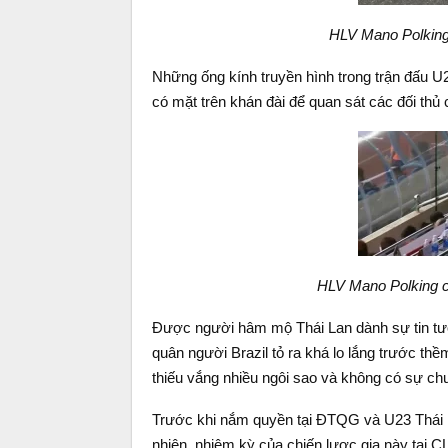
HLV Mano Polking
Những ống kính truyền hình trong trận đấu 
có mặt trên khán đài để quan sát các đối thủ
HLV Mano Polking c
Được người hâm mộ Thái Lan dành sự tin tư
quân người Brazil tỏ ra khá lo lắng trước 
thiếu vắng nhiều ngôi sao và không có sự chuẩ
Trước khi nắm quyền tại ĐTQG và U23 Thái L
nhiên, nhiệm kỳ của chiến lược gia này tại C