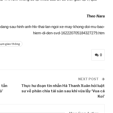
Theo Nara
t-dang-sau-hinh-anh-hlv-thai-lan-ngoi-xe-may-khong-doi-mu-bao-
hiem-di-den-svd-162220705184327279.htm
hạm giao thông
0
NEXT POST
 tấn
Thực hư đoạn tin nhắn Hà Thanh Xuân hỏi luật
ỏ’
sư về phân chia tài sản sau khi vừa lấy ‘Vua cá
Koi’