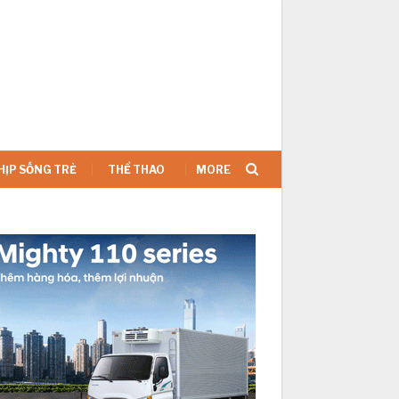
SIGN IN
HỊP SỐNG TRẺ
THỂ THAO
MORE