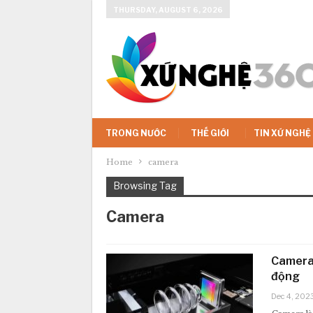
THURSDAY, AUGUST 6, 2026
TRONG NƯỚC
THẾ GIỚI
TIN XỨ NGHỆ
Home
camera
Browsing Tag
Camera
Camera 
động
Dec 4, 202