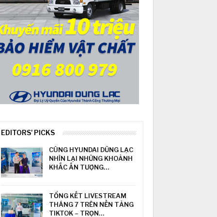
EDITORS' PICKS
CÙNG HYUNDAI DŨNG LẠC
NHÌN LẠI NHỮNG KHOẢNH
KHẮC ẤN TƯỢNG…
TỔNG KẾT LIVESTREAM
THÁNG 7 TRÊN NỀN TẢNG
TIKTOK – TRỌN…