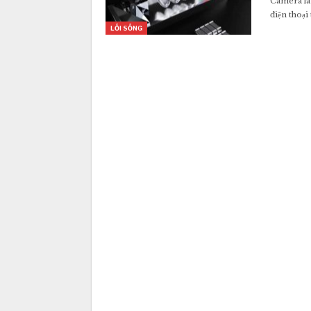
Camera là
điện thoạ
LỐI SỐNG