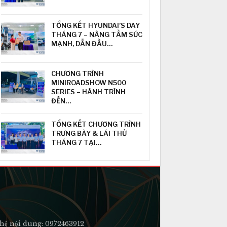
TỔNG KẾT HYUNDAI’S DAY
THÁNG 7 – NÂNG TẦM SỨC
MẠNH, DẪN ĐẦU…
CHƯƠNG TRÌNH
MINIROADSHOW N500
SERIES – HÀNH TRÌNH
ĐẾN…
TỔNG KẾT CHƯƠNG TRÌNH
TRƯNG BÀY & LÁI THỬ
THÁNG 7 TẠI…
hệ nội dung: 0972463912