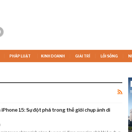
PHÁP LUẬT
KINH DOANH
GIẢI TRÍ
LỐI SỐNG
N
iPhone 15: Sự đột phá trong thế giới chụp ảnh di
3