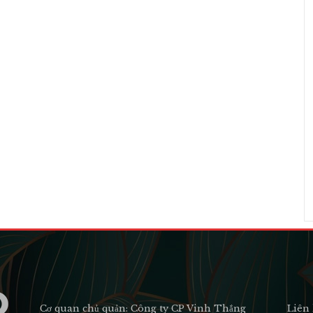
Cơ quan chủ quản: Công ty CP Vinh Thắng
Liên 