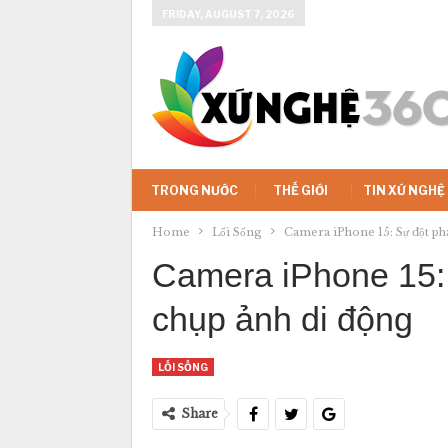
FRIDAY, AUGUST 7, 2026
TRONG NƯỚC
THẾ GIỚI
TIN XỨ NGHỆ
Home
Lối Sống
Camera iPhone 15: Sự đột phá
Camera iPhone 15: 
chụp ảnh di động
LỐI SỐNG
Share