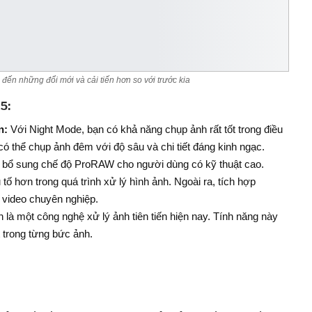
́n những đổi mới và cải tiến hơn so với trước kia
5:
n:
Với Night Mode, bạn có khả năng chụp ảnh rất tốt trong điều
ó thể chụp ảnh đêm với độ sâu và chi tiết đáng kinh ngạc.
 bổ sung chế độ ProRAW cho người dùng có kỹ thuật cao.
ố hơn trong quá trình xử lý hình ảnh. Ngoài ra, tích hợp
 video chuyên nghiệp.
là một công nghệ xử lý ảnh tiên tiến hiện nay. Tính năng này
t trong từng bức ảnh.