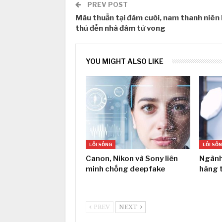
PREV POST
Mâu thuẫn tại đám cưới, nam thanh niên b
thủ đến nhà đâm tử vong
YOU MIGHT ALSO LIKE
LỐI SỐNG
LỐI SỐ
Canon, Nikon và Sony liên
Ngành
minh chống deepfake
hàng 
PREV
NEXT