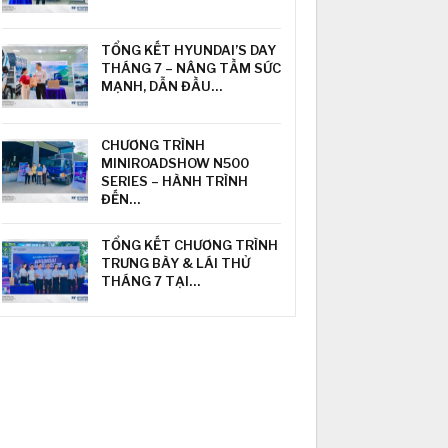
TỔNG KẾT HYUNDAI’S DAY
THÁNG 7 – NÂNG TẦM SỨC
MẠNH, DẪN ĐẦU…
CHƯƠNG TRÌNH
MINIROADSHOW N500
SERIES – HÀNH TRÌNH
ĐẾN…
TỔNG KẾT CHƯƠNG TRÌNH
TRƯNG BÀY & LÁI THỬ
THÁNG 7 TẠI…