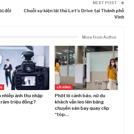
NEXT POST
ị đối
Chuỗi sự kiện lái thử Let’s Drive tại Thành phố
Vinh
More From Author
NG
LỐI SỐNG
 nhiếp ảnh thu nhập
Phớt lờ cảnh báo, nữ du
trăm triệu đồng?
khách vẫn leo lên băng
chuyền sân bay quay clip
“tóp…