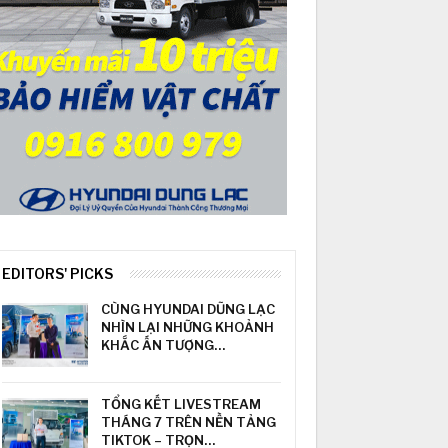
EDITORS' PICKS
CÙNG HYUNDAI DŨNG LẠC
NHÌN LẠI NHỮNG KHOẢNH
KHẮC ẤN TƯỢNG…
TỔNG KẾT LIVESTREAM
THÁNG 7 TRÊN NỀN TẢNG
TIKTOK – TRỌN…