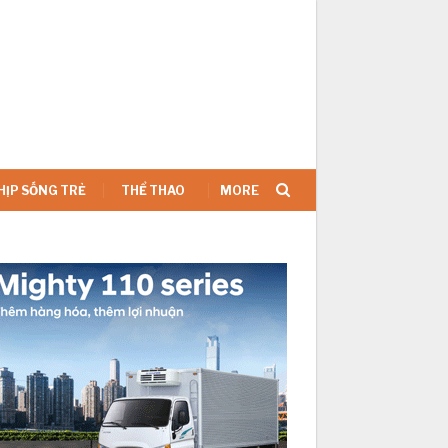
SIGN IN
HỊP SỐNG TRẺ
THỂ THAO
MORE