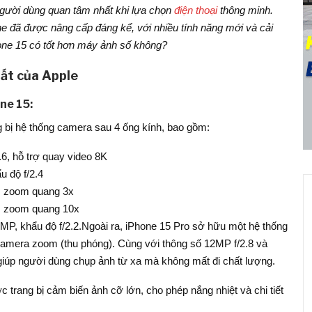
gười dùng quan tâm nhất khi lựa chọn
điện thoại
thông minh.
 đã được nâng cấp đáng kể, với nhiều tính năng mới và cải
one 15 có tốt hơn máy ảnh số không?
ất của Apple
ne 15:
 bị hệ thống camera sau 4 ống kính, bao gồm:
6, hỗ trợ quay video 8K
 độ f/2.4
8, zoom quang 3x
2, zoom quang 10x
MP, khẩu độ f/2.2.Ngoài ra, iPhone 15 Pro sở hữu một hệ thống
camera zoom (thu phóng). Cùng với thông số 12MP f/2.8 và
 giúp người dùng chụp ảnh từ xa mà không mất đi chất lượng.
trang bị cảm biến ảnh cỡ lớn, cho phép nắng nhiệt và chi tiết