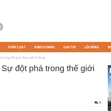
PHÁP LUẬT
KINH DOANH
GIẢI TRÍ
LỐI SỐNG
N
 trong thế giới chụp ảnh di động
Sự đột phá trong thế giới
0