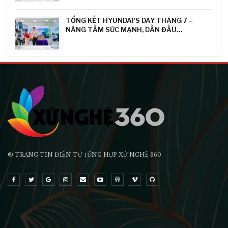
TỔNG KẾT HYUNDAI’S DAY THÁNG 7 –
NÂNG TẦM SỨC MẠNH, DẪN ĐẦU…
® TRANG TIN ĐIỆN TỬ ТỔNG HỢP XỨ NGHỆ 360