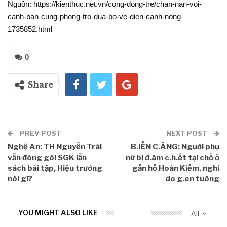
Nguồn: https://kienthuc.net.vn/cong-dong-tre/chan-nan-voi-
canh-ban-cung-phong-tro-dua-bo-ve-dien-canh-nong-
1735852.html
0
Share
PREV POST
NEXT POST
Nghệ An: TH Nguyễn Trãi
B.IẾN C.ĂNG: Người phụ
vẫn đóng gói SGK lẫn
nữ bị đ.âm c.h.ết tại chỗ ở
sách bài tập, Hiệu trưởng
gần hồ Hoàn Kiếm, nghi
nói gì?
do g.en tuông
YOU MIGHT ALSO LIKE
All