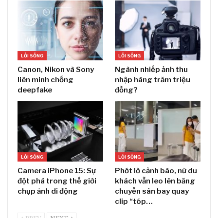
LỐI SỐNG
LỐI SỐNG
Canon, Nikon và Sony
Ngành nhiếp ảnh thu
liên minh chống
nhập hàng trăm triệu
deepfake
đồng?
LỐI SỐNG
LỐI SỐNG
Camera iPhone 15: Sự
Phớt lờ cảnh báo, nữ du
đột phá trong thế giới
khách vẫn leo lên băng
chụp ảnh di động
chuyền sân bay quay
clip “tóp…