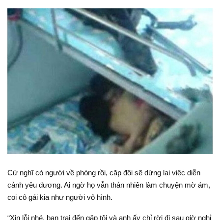
Cứ nghĩ có người về phòng rồi, cặp đôi sẽ dừng lại việc diễn
cảnh yêu đương. Ai ngờ họ vẫn thản nhiên làm chuyện mờ ám,
coi cô gái kia như người vô hình.
“Xin lỗi nhé, bạn trai đến gặp tôi và anh ấy chỉ rời đi sau giờ nghỉ