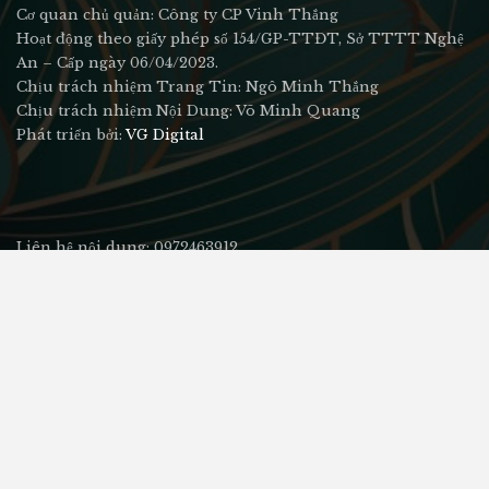
Cơ quan chủ quản: Công ty CP Vinh Thắng
Hoạt động theo giấy phép số 154/GP-TTĐT, Sở TTTT Nghệ
An – Cấp ngày 06/04/2023.
Chịu trách nhiệm Trang Tin: Ngô Minh Thắng
Chịu trách nhiệm Nội Dung: Võ Minh Quang
Phát triển bởi:
VG Digital
Liên hệ nội dung: 0972463912
Liên hệ quảng cáo: 0904732333
Email: lienhe@vogia.net
Địa chỉ: số 127 An Dương Vương, Tp Vinh, Nghệ An
© 2026 - Xunghe360.vn. All Rights Reserved.
Thiết kế bởi:
Võ Gia Digital