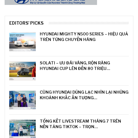
EDITORS' PICKS
HYUNDAI MIGHTY N500 SERIES – HIỆU QUẢ
TRÊN TỪNG CHUYẾN HÀNG
SOLATI – ƯU ĐÃI VÀNG, RỘN RÀNG
HYUNDAI CUP LÊN ĐẾN 80 TRIỆU…
CÙNG HYUNDAI DŨNG LẠC NHÌN LẠI NHỮNG
KHOẢNH KHẮC ẤN TƯỢNG…
TỔNG KẾT LIVESTREAM THÁNG 7 TRÊN
NỀN TẢNG TIKTOK – TRỌN…