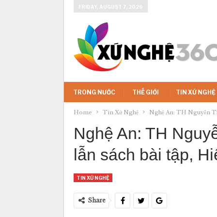
FRIDAY, AUGUST 7, 2026
TRONG NƯỚC
THẾ GIỚI
TIN XỨ NGHỆ
Home
Tin Xứ Nghệ
Nghệ An: TH Nguyễn Trãi
Nghệ An: TH Nguyễ
lẫn sách bài tập, H
TIN XỨ NGHỆ
Share