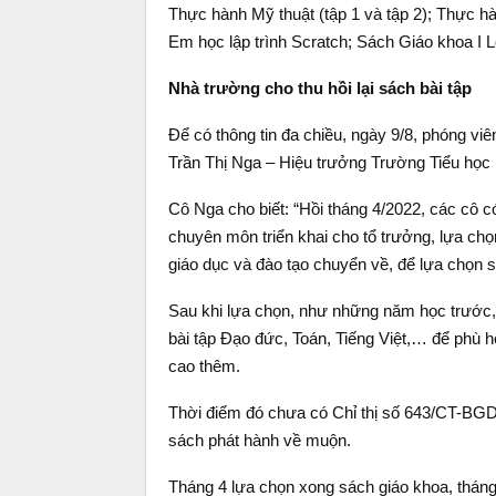
Thực hành Mỹ thuật (tập 1 và tập 2); Thực 
Em học lập trình Scratch; Sách Giáo khoa I L
Nhà trường cho thu hồi lại sách bài tập
Để có thông tin đa chiều, ngày 9/8, phóng viê
Trần Thị Nga – Hiệu trưởng Trường Tiểu học 
Cô Nga cho biết: “Hồi tháng 4/2022, các cô 
chuyên môn triển khai cho tổ trưởng, lựa c
giáo dục và đào tạo chuyển về, để lựa chọn
Sau khi lựa chọn, như những năm học trước,
bài tập Đạo đức, Toán, Tiếng Việt,… để phù 
cao thêm.
Thời điểm đó chưa có Chỉ thị số 643/CT-BGD
sách phát hành về muộn.
Tháng 4 lựa chọn xong sách giáo khoa, tháng 