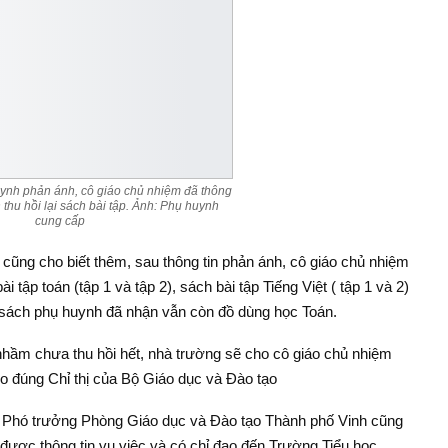
uynh phản ánh, cô giáo chủ nhiệm đã thông
thu hồi lại sách bài tập. Ảnh: Phụ huynh
cung cấp
h cũng cho biết thêm, sau thông tin phản ánh, cô giáo chủ nhiệm
 tập toán (tập 1 và tập 2), sách bài tập Tiếng Việt ( tập 1 và 2)
ục sách phụ huynh đã nhận vẫn còn đồ dùng học Toán.
 nhầm chưa thu hồi hết, nhà trường sẽ cho cô giáo chủ nhiệm
heo đúng Chỉ thị của Bộ Giáo dục và Đào tạo
t, Phó trưởng Phòng Giáo dục và Đào tạo Thành phố Vinh cũng
được thông tin vụ việc và có chỉ đạo đến Trường Tiểu học