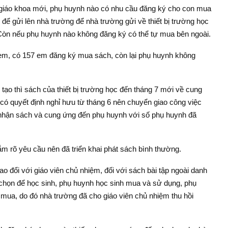
giáo khoa mới, phụ huynh nào có nhu cầu đăng ký cho con mua
 để gửi lên nhà trường để nhà trường gửi về thiết bị trường học
 Còn nếu phụ huynh nào không đăng ký có thể tự mua bên ngoài.
em, có 157 em đăng ký mua sách, còn lại phụ huynh không
tạo thì sách của thiết bị trường học đến tháng 7 mới về cung
có quyết định nghỉ hưu từ tháng 6 nên chuyển giao công việc
nhận sách và cung ứng đến phụ huynh với số phụ huynh đã
m rõ yêu cầu nên đã triển khai phát sách bình thường.
o đổi với giáo viên chủ nhiệm, đối với sách bài tập ngoài danh
chọn để học sinh, phụ huynh học sinh mua và sử dụng, phụ
mua, do đó nhà trường đã cho giáo viên chủ nhiệm thu hồi