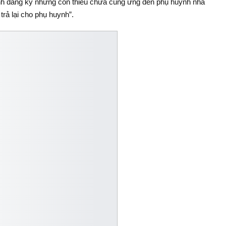
nh đăng ký nhưng còn thiếu chưa cung ứng đến phụ huynh nhà
trả lại cho phụ huynh”.