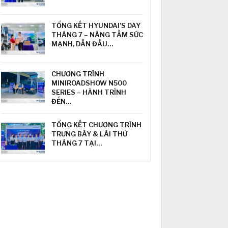
TỔNG KẾT HYUNDAI’S DAY
THÁNG 7 – NÂNG TẦM SỨC
MẠNH, DẪN ĐẦU…
CHƯƠNG TRÌNH
MINIROADSHOW N500
SERIES – HÀNH TRÌNH
ĐẾN…
TỔNG KẾT CHƯƠNG TRÌNH
TRƯNG BÀY & LÁI THỬ
THÁNG 7 TẠI…