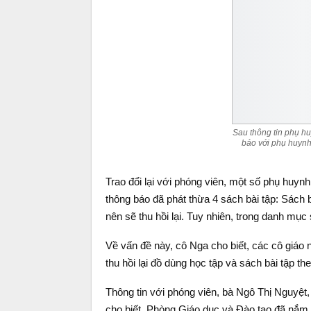
Sau thông tin phụ h
báo với phụ huynh 
Trao đổi lại với phóng viên, một số phụ huyn
thông báo đã phát thừa 4 sách bài tập: Sách bài
nên sẽ thu hồi lại. Tuy nhiên, trong danh m
Về vấn đề này, cô Nga cho biết, các cô giáo
thu hồi lại đồ dùng học tập và sách bài tập t
Thông tin với phóng viên, bà Ngô Thị Nguyệ
cho biết, Phòng Giáo dục và Đào tạo đã nắm 