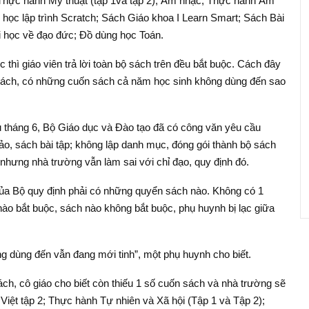
; Thực hành Mỹ thuật (tập 1và tập 2); Âm nhạc; Thực hành Âm
ọc lập trình Scratch; Sách Giáo khoa I Learn Smart; Sách Bài
i học về đạo đức; Đồ dùng học Toán.
 thì giáo viên trả lời toàn bộ sách trên đều bắt buộc. Cách đây
y sách, có những cuốn sách cả năm học sinh không dùng đến sao
u tháng 6, Bộ Giáo dục và Đào tạo đã có công văn yêu cầu
, sách bài tập; không lập danh mục, đóng gói thành bộ sách
nhưng nhà trường vẫn làm sai với chỉ đạo, quy định đó.
 của Bộ quy định phải có những quyển sách nào. Không có 1
nào bắt buộc, sách nào không bắt buộc, phụ huynh bị lạc giữa
 dùng đến vẫn đang mới tinh”, một phụ huynh cho biết.
ách, cô giáo cho biết còn thiếu 1 số cuốn sách và nhà trường sẽ
 Việt tập 2; Thực hành Tự nhiên và Xã hội (Tập 1 và Tập 2);