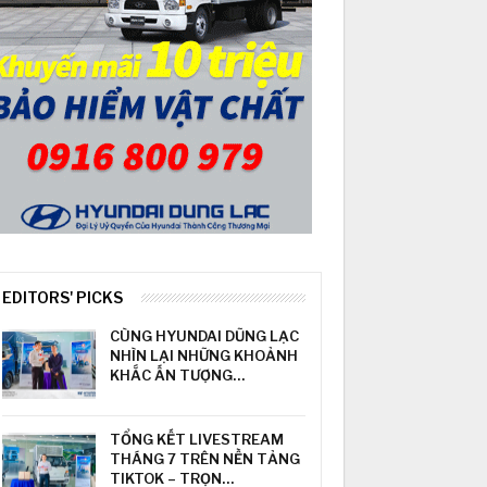
EDITORS' PICKS
CÙNG HYUNDAI DŨNG LẠC
NHÌN LẠI NHỮNG KHOẢNH
KHẮC ẤN TƯỢNG…
TỔNG KẾT LIVESTREAM
THÁNG 7 TRÊN NỀN TẢNG
TIKTOK – TRỌN…