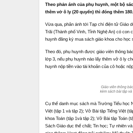
Theo phản ánh của phụ huynh, một bộ sách
thêm vở ô ly (20 quyển) thì đóng thêm 180
Vừa qua, phản ánh tới Tạp chí điện tử Giáo
Trãi (Thành phố Vinh, Tỉnh Nghệ An) có con c
huynh đăng ký mua sách giáo khoa cho học s
Theo đó, phụ huynh được giáo viên thông bá
lớp 3, nếu phụ huynh nào lấy thêm vở ô ly c
huynh nộp tiền vào tài khoản của cô hoặc nộp
Giáo viên thông bá
kèm sách bài tập và
Cụ thể danh mục sách mà Trường Tiểu học N
Việt (tập 1 và tập 2); Vở Bài tập Tiếng Việt (t
khoa Toán (tập 1và tập 2); Vở Bài tập Toán (
Sách Giáo dục thể chất; Tin học; Tự nhiên và