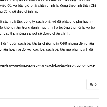
việc đó, và bây giờ phải chấn chỉnh lại đúng theo tinh thần Chỉ
g đúng sẽ điều chỉnh lại.
số sách bài tập, công ty sách phát về đã phát cho phụ huynh,
đó không nằm trong danh mục thì nhà trường thu hồi lại và trả
, cầu thị, những sai sót sẽ được chấn chỉnh.
 hồi 4 cuốn sách bài tập từ chiều ngày 04/8 nhưng đến chiều
iền hoàn lại đối với các loại sách bài tập mà phụ huynh đã
en-trai-van-dong-goi-sgk-lan-sach-bai-tap-hieu-truong-noi-gi-
0