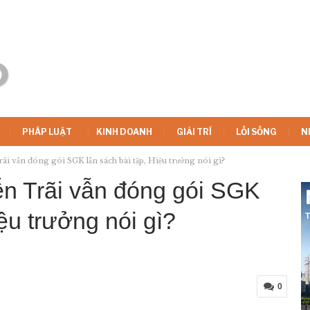
PHÁP LUẬT
KINH DOANH
GIẢI TRÍ
LỐI SỐNG
N
 vẫn đóng gói SGK lẫn sách bài tập, Hiệu trưởng nói gì?
n Trãi vẫn đóng gói SGK
iệu trưởng nói gì?
0