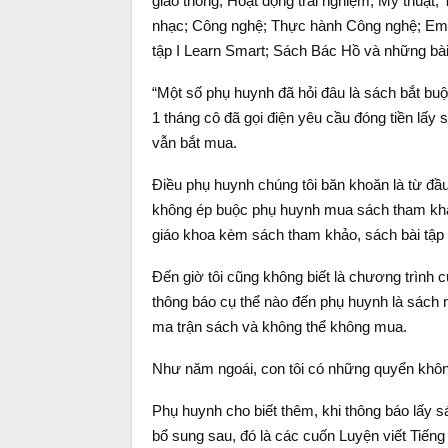
giao thông; Hoạt động trải nghiệm; Mỹ thuật
nhạc; Công nghệ; Thực hành Công nghệ; Em h
tập I Learn Smart; Sách Bác Hồ và những bà
“Một số phụ huynh đã hỏi đâu là sách bắt buộc
1 tháng cô đã gọi điện yêu cầu đóng tiền lấ
vẫn bắt mua.
Điều phụ huynh chúng tôi băn khoăn là từ đầ
không ép buộc phụ huynh mua sách tham khảo
giáo khoa kèm sách tham khảo, sách bài tập 
Đến giờ tôi cũng không biết là chương trình
thông báo cụ thể nào đến phụ huynh là sách 
ma trận sách và không thể không mua.
Như năm ngoái, con tôi có những quyển không
Phụ huynh cho biết thêm, khi thông báo lấy s
bổ sung sau, đó là các cuốn Luyện viết Tiếng