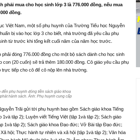
 phải mua cho học sinh lớp 3 là 776.000 đồng, nếu mua
.000 đồng.
 dục Việt Nam, một số phụ huynh của Trường Tiểu học Nguyễn
huẩn bị vào học lớp 3 cho biết, nhà trường đã yêu cầu phụ
inh từ trước khi tổng kết cuối năm của năm học trước.
o phải đóng 776.000 đồng cho một bộ sách dành cho học sinh
ho con (20 cuốn) sẽ trả thêm 180.000 đồng. Cô giáo yêu cầu phụ
 trực tiếp cho cô để cô nộp lên nhà trường.
o đến phụ huynh đóng tiền sách giáo khoa
 phát hành sách. Ảnh: Phụ huynh cung cấp
guyễn Trãi gửi tới phụ huynh bao gồm Sách giáo khoa Tiếng
ập 1và tập 2); Luyện viết Tiếng Việt (tập 1và tập 2); Sách giáo
tập 1và tập 2); Sách giáo khoa Đạo đức; Vở Bài tập Đạo đức;
 Xã hội; Thực hành tự nhiên và xã hội (tập 1và tập 2); Văn hóa