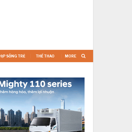
SIGN IN
HỊP SỐNG TRẺ
THỂ THAO
MORE