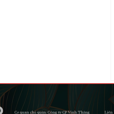
Cơ quan chủ quản: Công ty CP Vinh Thắng
Liên 