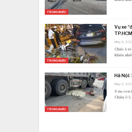
TRONG NƯỚC
Vụ xe “
TP.HCM:
May 6, 202
Chiếc ô tô
khiến nhiề
TRONG NƯỚC
Hà Nội:
May 5, 202
3 mẹ con t
Chiều 5/5
TRONG NƯỚC