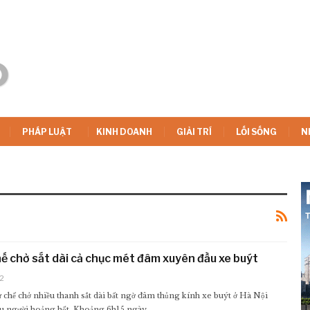
PHÁP LUẬT
KINH DOANH
GIẢI TRÍ
LỐI SỐNG
N
hế chở sắt dài cả chục mét đâm xuyên đầu xe buýt
2
ự chế chở nhiều thanh sắt dài bất ngờ đâm thủng kính xe buýt ở Hà Nội
ều người hoảng hốt. Khoảng 6h15 ngày…