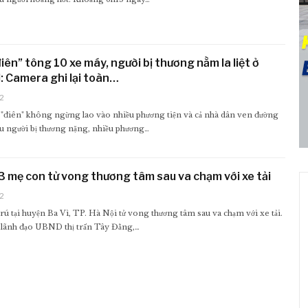
điên” tông 10 xe máy, người bị thương nằm la liệt ở
 Camera ghi lại toàn…
2
 "điên" không ngừng lao vào nhiều phương tiện và cả nhà dân ven đường
u người bị thương nặng, nhiều phương…
 3 mẹ con tử vong thương tâm sau va chạm với xe tải
2
rú tại huyện Ba Vì, TP. Hà Nội tử vong thương tâm sau va chạm với xe tải.
, lãnh đạo UBND thị trấn Tây Đằng,…