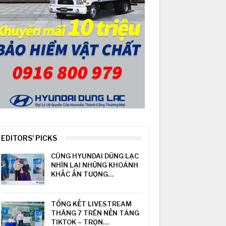
EDITORS' PICKS
CÙNG HYUNDAI DŨNG LẠC
NHÌN LẠI NHỮNG KHOẢNH
KHẮC ẤN TƯỢNG…
TỔNG KẾT LIVESTREAM
THÁNG 7 TRÊN NỀN TẢNG
TIKTOK – TRỌN…