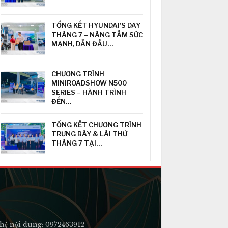
TỔNG KẾT HYUNDAI’S DAY
THÁNG 7 – NÂNG TẦM SỨC
MẠNH, DẪN ĐẦU…
CHƯƠNG TRÌNH
MINIROADSHOW N500
SERIES – HÀNH TRÌNH
ĐẾN…
TỔNG KẾT CHƯƠNG TRÌNH
TRƯNG BÀY & LÁI THỬ
THÁNG 7 TẠI…
hệ nội dung: 0972463912