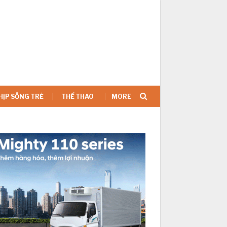
SIGN IN
HỊP SỐNG TRẺ
THỂ THAO
MORE