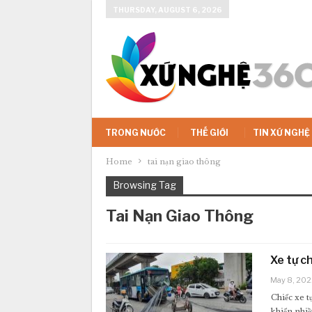
THURSDAY, AUGUST 6, 2026
TRONG NƯỚC
THẾ GIỚI
TIN XỨ NGHỆ
Home
tai nạn giao thông
Browsing Tag
Tai Nạn Giao Thông
Xe tự c
May 8, 202
Chiếc xe t
khiến nhi