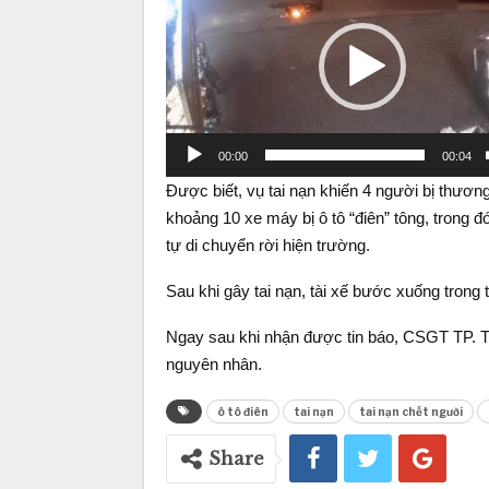
00:00
00:04
Được biết, vụ tai nạn khiến 4 người bị thương
khoảng 10 xe máy bị ô tô “điên” tông, trong 
tự di chuyển rời hiện trường.
Sau khi gây tai nạn, tài xế bước xuống trong t
Ngay sau khi nhận được tin báo, CSGT TP. T
nguyên nhân.
ô tô điên
tai nạn
tai nạn chết người
Share