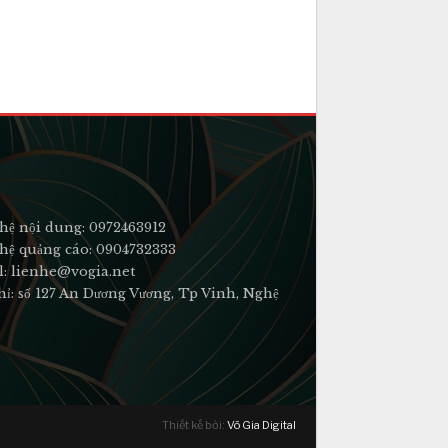
hệ nội dung: 0972463912
hệ quảng cáo: 0904732333
l: lienhe@vogia.net
hỉ: số 127 An Dương Vương, Tp Vinh, Nghệ
Thiết kế bởi:
Võ Gia Digital