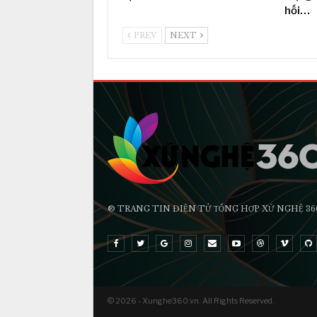
hối…
PREV
NEXT
® TRANG TIN ĐIỆN TỬ ТỔNG HỢP XỨ NGHỆ 36
© 2026 - Xunghe360.vn. All Rights Reserved.