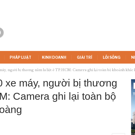
PHÁP LUẬT
KINH DOANH
GIẢI TRÍ
LỐI SỐNG
N
máy, người bị thương nằm la liệt ở TP.HCM: Camera ghi lại toàn bộ khoảnh khắc
0 xe máy, người bị thương
M: Camera ghi lại toàn bộ
hoàng