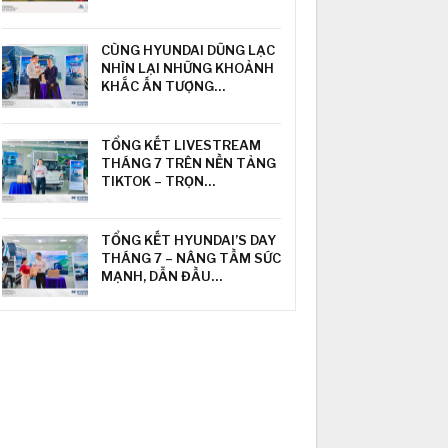
CÙNG HYUNDAI DŨNG LẠC
NHÌN LẠI NHỮNG KHOẢNH
KHẮC ẤN TƯỢNG…
TỔNG KẾT LIVESTREAM
THÁNG 7 TRÊN NỀN TẢNG
TIKTOK – TRỌN…
TỔNG KẾT HYUNDAI’S DAY
THÁNG 7 – NÂNG TẦM SỨC
MẠNH, DẪN ĐẦU…