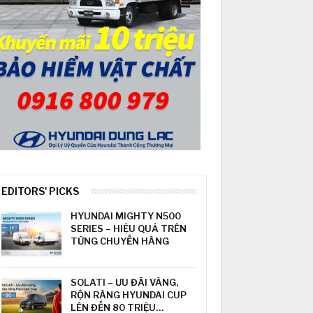
EDITORS' PICKS
HYUNDAI MIGHTY N500
SERIES – HIỆU QUẢ TRÊN
TỪNG CHUYẾN HÀNG
SOLATI – ƯU ĐÃI VÀNG,
RỘN RÀNG HYUNDAI CUP
LÊN ĐẾN 80 TRIỆU…