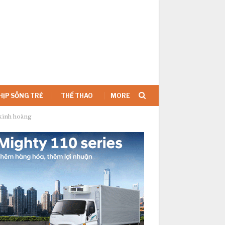
SIGN IN
HỊP SỐNG TRẺ
THỂ THAO
MORE
 kinh hoàng