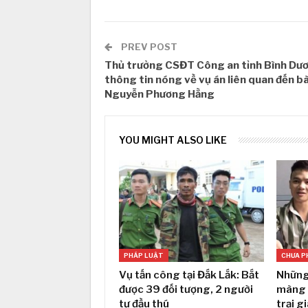
PREV POST
Thủ trưởng CSĐT Công an tỉnh Bình Dư
thông tin nóng về vụ án liên quan đến b
Nguyễn Phương Hằng
YOU MIGHT ALSO LIKE
PHÁP LUẬT
CHƯA P
Vụ tấn công tại Đắk Lắk: Bắt
Những
được 39 đối tượng, 2 người
màng 
tự đầu thú
trại g