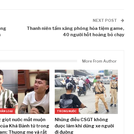
NEXT POST
ơng
Thanh niên tẩm xăng phóng hỏa tiệm game,
à
40 người hốt hoảng bỏ chạy
More From Author
HÂN LOẠI
TRONG NƯỚC
 giọt nước mắt muộn
Những điều CSGT không
của Khá Bảnh từ trong
được làm khi dừng xe người
iam: Thương mẹ và rất
đi đường