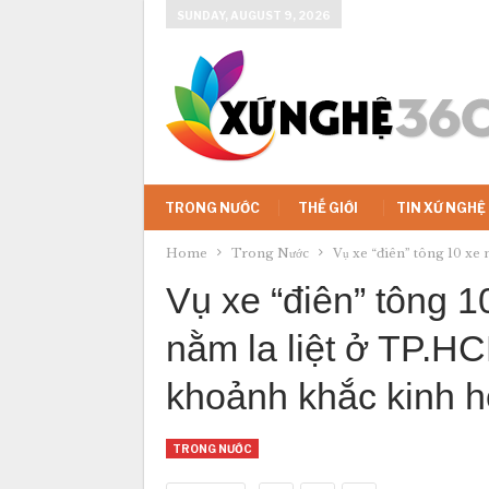
SUNDAY, AUGUST 9, 2026
TRONG NƯỚC
THẾ GIỚI
TIN XỨ NGHỆ
Home
Trong Nước
Vụ xe “điên” tông 10 xe 
Vụ xe “điên” tông 1
nằm la liệt ở TP.HC
khoảnh khắc kinh 
TRONG NƯỚC