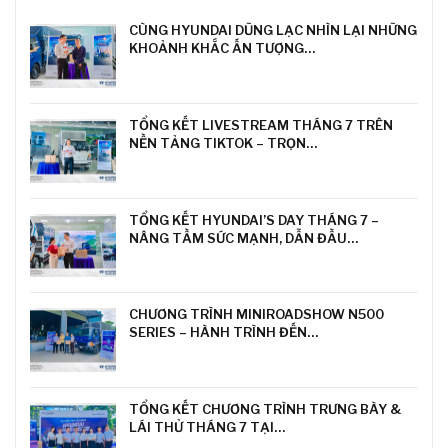
CÙNG HYUNDAI DŨNG LẠC NHÌN LẠI NHỮNG
KHOẢNH KHẮC ẤN TƯỢNG…
TỔNG KẾT LIVESTREAM THÁNG 7 TRÊN
NỀN TẢNG TIKTOK – TRỌN…
TỔNG KẾT HYUNDAI’S DAY THÁNG 7 –
NÂNG TẦM SỨC MẠNH, DẪN ĐẦU…
CHƯƠNG TRÌNH MINIROADSHOW N500
SERIES – HÀNH TRÌNH ĐẾN…
TỔNG KẾT CHƯƠNG TRÌNH TRƯNG BÀY &
LÁI THỬ THÁNG 7 TẠI…