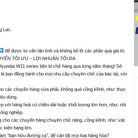
g Lạc.
để được tư vấn tận tình và không bỏ lỡ các phần quà giá trị.
YỂN TỐI ƯU – LỢI NHUẬN TỐI ĐA
Hyundai W11 series bền bỉ chở hàng qua từng năm tháng! Sở
ợp là bạn đồng hành cho mọi nhu cầu chuyên chở của bác tài, với
o các chuyến hàng vừa phải, không quá cồng kềnh, như: thực
iêu dùng.
 với hàng hoá có chiều dài hoặc khối lượng lớn hơn, như: nội
công nghiệp.
g cho các chuyến hàng chuyên chở nặng, cồng kềnh, như: vật
c kiện hàng lớn.
làm “bạn hữu đường xa”, để cân tất mọi loại hàng hóa?