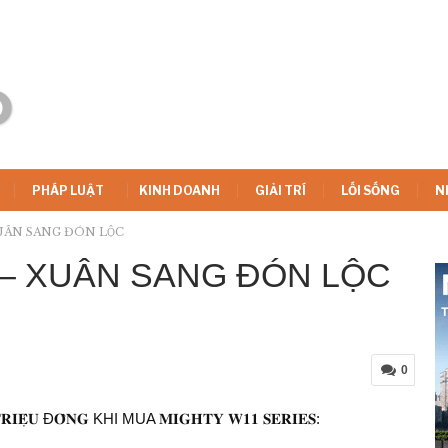
PHÁP LUẬT
KINH DOANH
GIẢI TRÍ
LỐI SỐNG
N
XUÂN SANG ĐÓN LỘC
 – XUÂN SANG ĐÓN LỘC
0
 Đ𝐎̂̀𝐍𝐆 KHI MUA 𝐌𝐈𝐆𝐇𝐓𝐘 𝐖𝟏𝟏 𝐒𝐄𝐑𝐈𝐄𝐒: