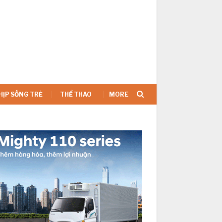
SIGN IN
HỊP SỐNG TRẺ
THỂ THAO
MORE