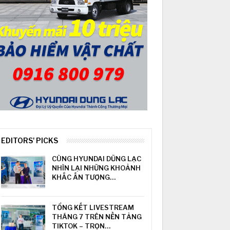
EDITORS' PICKS
CÙNG HYUNDAI DŨNG LẠC
NHÌN LẠI NHỮNG KHOẢNH
KHẮC ẤN TƯỢNG…
TỔNG KẾT LIVESTREAM
THÁNG 7 TRÊN NỀN TẢNG
TIKTOK – TRỌN…