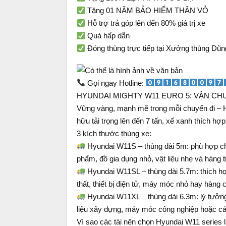
Tặng 01 NĂM BẢO HIỂM THÂN VỎ
Hỗ trợ trả góp lên đến 80% giá trị xe
Quà hấp dẫn
Đóng thùng trực tiếp tại Xưởng thùng Dũn
Gọi ngay Hotline:
HYUNDAI MIGHTY W11 EURO 5: VẬN CHU
Vững vàng, mạnh mẽ trong mỗi chuyến đi – 
hữu tải trọng lên đến 7 tấn, xế xanh thích h
3 kích thước thùng xe:
Hyundai W11S – thùng dài 5m: phù hợp ch
phẩm, đồ gia dụng nhỏ, vật liệu nhẹ và hàng t
Hyundai W11SL – thùng dài 5.7m: thích hợp
thất, thiết bị điện tử, máy móc nhỏ hay hàng 
Hyundai W11XL – thùng dài 6.3m: lý tưởn
liệu xây dựng, máy móc công nghiệp hoặc cá
Vì sao các tài nên chọn Hyundai W11 series 