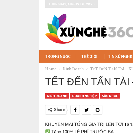
THURSDAY, AUGUST 6, 2026
TRONG NƯỚC
THẾ GIỚI
TIN XỨ NGHỆ
Home
Kinh Doanh
TẾT ĐẾN TẤN TÀI – 
TẾT ĐẾN TẤN TÀI
KINH DOANH
DOANH NGHIỆP
SỨC KHOẺ
Share
KHUYẾN MÃI TỔNG GIÁ TRỊ LÊN TỚI 𝟏𝟓 𝐓𝐑𝐈𝐄̣̂
Tặng 100% LỆ PHÍ TRƯỚC BẠ