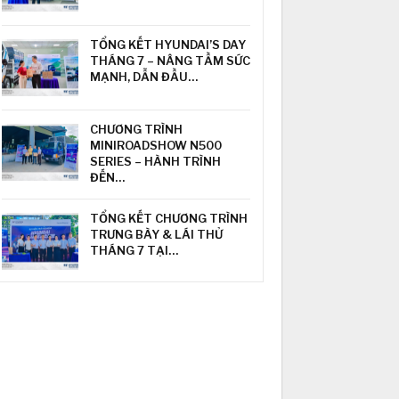
TỔNG KẾT HYUNDAI’S DAY
THÁNG 7 – NÂNG TẦM SỨC
MẠNH, DẪN ĐẦU…
CHƯƠNG TRÌNH
MINIROADSHOW N500
SERIES – HÀNH TRÌNH
ĐẾN…
TỔNG KẾT CHƯƠNG TRÌNH
TRƯNG BÀY & LÁI THỬ
THÁNG 7 TẠI…