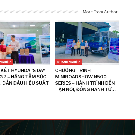
More From Author
NGHIỆP
DOANH NGHIỆP
KẾT HYUNDAI’S DAY
CHƯƠNG TRÌNH
 7 – NÂNG TẦM SỨC
MINIROADSHOW N500
 DẪN ĐẦU HIỆU SUẤT
SERIES – HÀNH TRÌNH ĐẾN
TẬN NƠI, ĐỒNG HÀNH TỪ…