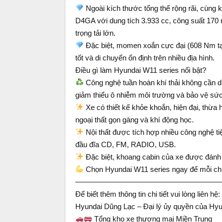
Ngoài kích thước tổng thể rộng rãi, cùng 
D4GA với dung tích 3.933 cc, công suất 170
trọng tải lớn.
Đặc biệt, momen xoắn cực đại (608 Nm tại
tốt và di chuyển ổn định trên nhiều địa hình.
Điều gì làm Hyundai W11 series nổi bật?
Công nghệ tuần hoàn khí thải không cần du
giảm thiểu ô nhiễm môi trường và bảo vệ sứ
Xe có thiết kế khỏe khoắn, hiện đại, thừa
ngoại thất gọn gàng và khí động học.
Nội thất được tích hợp nhiều công nghệ tiệ
đầu đĩa CD, FM, RADIO, USB.
Đặc biệt, khoang cabin của xe được đánh gi
Chọn Hyundai W11 series ngay để mỗi chuy
————————————————————
Để biết thêm thông tin chi tiết vui lòng liên hệ:
Hyundai Dũng Lạc – Đại lý ủy quyền của H
Tổng kho xe thương mại Miền Trung