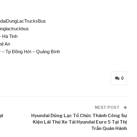
ndaiDungLacTrucksBus
unglactruckbus
- Hà Tinh
hệ An
ý – Tp Đồng Hới – Quảng Bình
0
NEXT POST
ại
Hyundai Dũng Lạc Tổ Chức Thành Công Sự
Kiện Lái Thử Xe Tải Hyundai Euro 5 Tại Thị
Trấn Quán Hành