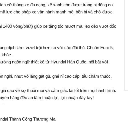
kích cỡ thùng xe đa dạng, xế xanh còn được trang bị động cơ
 mã lực cho phép xe vận hành mạnh mẽ, bền bỉ và chở được
 1400 vòng/phút) giúp xe tăng tốc mượt mà, leo đèo vượt dốc
ng dịch Ure, vượt trội hơn so với các đối thủ. Chuẩn Euro 5,
c khỏe.
 hưởng ngôn ngữ thiết kế từ Hyundai Hàn Quốc, nổi bật với
n nghi, như: vô lăng gật gù, ghế nỉ cao cấp, tẩu châm thuốc,
á cao về sự thoải mái và cảm giác lái tốt trên mọi hành trình.
ến hàng đều an tâm thuận lợi, lợi nhuận đầy tay!
–
yundai Thành Công Thương Mại