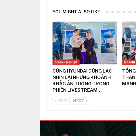
YOU MIGHT ALSO LIKE
DOANH NGHIỆP
DOANH 
CÙNG HYUNDAI DŨNG LẠC
TỔNG 
NHÌN LẠI NHỮNG KHOẢNH
THÁNG
KHẮC ẤN TƯỢNG TRONG
MẠNH,
PHIÊN LIVESTREAM…
PREV
NEXT