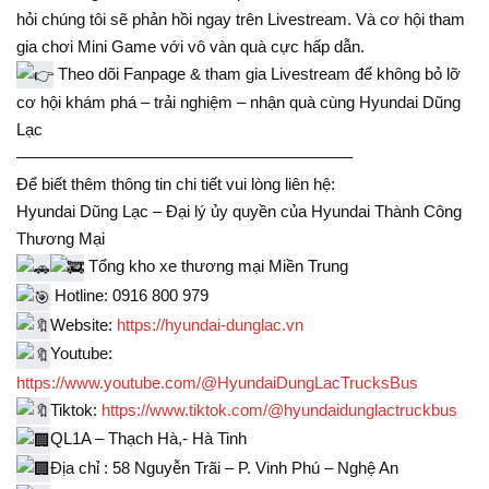
hỏi chúng tôi sẽ phản hồi ngay trên Livestream. Và cơ hội tham
gia chơi Mini Game với vô vàn quà cực hấp dẫn.
Theo dõi Fanpage & tham gia Livestream để không bỏ lỡ
cơ hội khám phá – trải nghiệm – nhận quà cùng Hyundai Dũng
Lạc
————————————————————–
Để biết thêm thông tin chi tiết vui lòng liên hệ:
Hyundai Dũng Lạc – Đại lý ủy quyền của Hyundai Thành Công
Thương Mại
Tổng kho xe thương mại Miền Trung
Hotline: 0916 800 979
Website:
https://hyundai-dunglac.vn
Youtube:
https://www.youtube.com/@HyundaiDungLacTrucksBus
Tiktok:
https://www.tiktok.com/@hyundaidunglactruckbus
QL1A – Thạch Hà,- Hà Tinh
Địa chỉ : 58 Nguyễn Trãi – P. Vinh Phú – Nghệ An