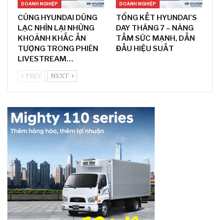
DOANH NGHIỆP
DOANH NGHIỆP
CÙNG HYUNDAI DŨNG
TỔNG KẾT HYUNDAI’S
LẠC NHÌN LẠI NHỮNG
DAY THÁNG 7 – NÂNG
KHOẢNH KHẮC ẤN
TẦM SỨC MẠNH, DẪN
TƯỢNG TRONG PHIÊN
ĐẦU HIỆU SUẤT
LIVESTREAM…
PREV
NEXT