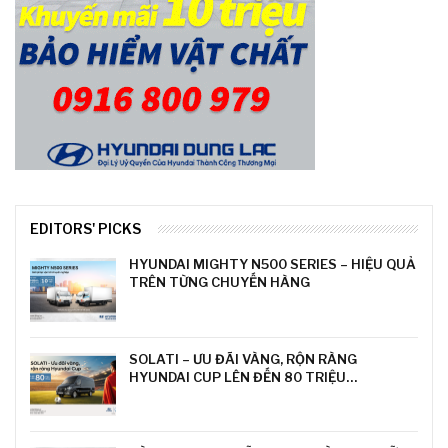
EDITORS' PICKS
HYUNDAI MIGHTY N500 SERIES – HIỆU QUẢ
TRÊN TỪNG CHUYẾN HÀNG
SOLATI – ƯU ĐÃI VÀNG, RỘN RÀNG
HYUNDAI CUP LÊN ĐẾN 80 TRIỆU…