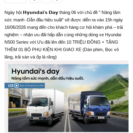
Ngày hội 𝗛𝘆𝘂𝗻𝗱𝗮𝗶’𝘀 𝗗𝗮𝘆 tháng 06 với chủ đề ” Nâng tầm
sức mạnh -Dẫn đầu hiệu suất” sẽ được diễn ra vào 15h ngày
16/06/2026 mang đến cho khách hàng cơ hội khám phá – trải
nghiệm – nhận ưu đãi hấp dẫn cùng những dòng xe Hyundai
N500 Series với Ưu đãi lên đến 10 TRIỆU ĐỒNG + TẶNG
THÊM 01 BỘ PHỤ KIỆN KHI GIAO XE (Dán phim, Bọc vô
lăng, trải sàn và ốp lá răng)