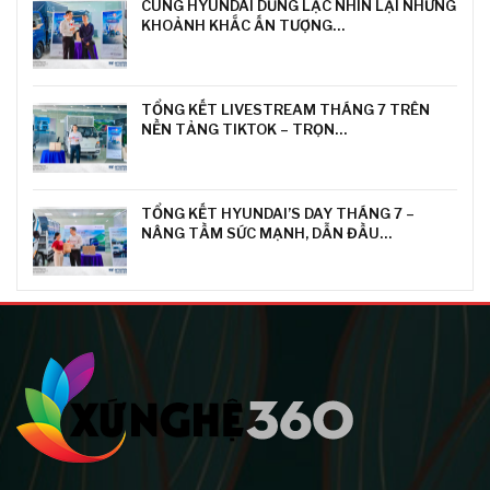
CÙNG HYUNDAI DŨNG LẠC NHÌN LẠI NHỮNG
KHOẢNH KHẮC ẤN TƯỢNG…
TỔNG KẾT LIVESTREAM THÁNG 7 TRÊN
NỀN TẢNG TIKTOK – TRỌN…
TỔNG KẾT HYUNDAI’S DAY THÁNG 7 –
NÂNG TẦM SỨC MẠNH, DẪN ĐẦU…