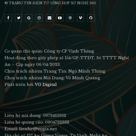
® TRANG TIN ĐIỆN TỬ ТỔNG HỢP XỨ NGHỆ 360
Cơ quan chủ quản: Công ty CP Vinh Thắng
Hoạt động theo giấy phép số 154/GP-TTĐT, Sở TTTT Nghệ
An – Cấp ngày 06/04/2023.
Chịu trách nhiệm Trang Tin: Ngô Minh Thắng
Chịu trách nhiệm Nội Dung: Võ Minh Quang
Phát triển bởi:
VG Digital
Liên hệ nội dung: 0972463912
Liên hệ quảng cáo: 0904732333
Email: lienhe@vogia.net
Địa chỉ: số 127 An Dương Vương, Tp Vinh, Nghệ An