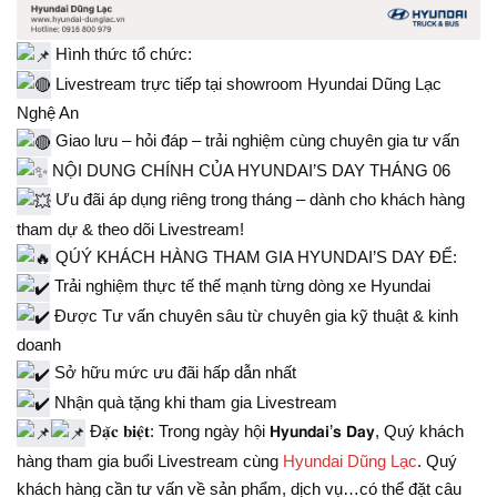
Hình thức tổ chức:
Livestream trực tiếp tại showroom Hyundai Dũng Lạc
Nghệ An
Giao lưu – hỏi đáp – trải nghiệm cùng chuyên gia tư vấn
NỘI DUNG CHÍNH CỦA HYUNDAI’S DAY THÁNG 06
Ưu đãi áp dụng riêng trong tháng – dành cho khách hàng
tham dự & theo dõi Livestream!
QÚÝ KHÁCH HÀNG THAM GIA HYUNDAI’S DAY ĐỂ:
Trải nghiệm thực tế thế mạnh từng dòng xe Hyundai
Được Tư vấn chuyên sâu từ chuyên gia kỹ thuật & kinh
doanh
Sở hữu mức ưu đãi hấp dẫn nhất
Nhận quà tặng khi tham gia Livestream
Đ𝐚̣̆𝐜 𝐛𝐢𝐞̣̂𝐭: Trong ngày hội 𝗛𝘆𝘂𝗻𝗱𝗮𝗶’𝘀 𝗗𝗮𝘆, Quý khách
hàng tham gia buổi Livestream cùng
Hyundai Dũng Lạc
. Quý
khách hàng cần tư vấn về sản phẩm, dịch vụ…có thể đặt câu