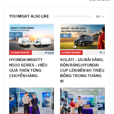
YOU MIGHT ALSO LIKE
All
DOANH NGHIỆP
DOANH NGHIỆP
HYUNDAI MIGHTY
SOLATI – ƯU ĐÃI VÀNG,
N500 SERIES – HIỆU
RỘN RÀNG HYUNDAI
QUẢ TRÊN TỪNG
CUP LÊN ĐẾN 80 TRIỆU
CHUYẾN HÀNG
ĐỒNG TRONG THÁNG
8!