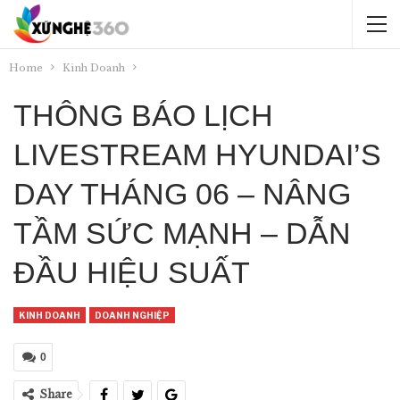
Home
Kinh Doanh
THÔNG BÁO LỊCH
LIVESTREAM HYUNDAI’S
DAY THÁNG 06 – NÂNG
TẦM SỨC MẠNH – DẪN
ĐẦU HIỆU SUẤT
KINH DOANH
DOANH NGHIỆP
0
Share