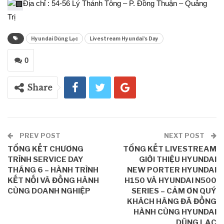
Địa chỉ : 54-56 Lý Thánh Tông – P. Đồng Thuận – Quảng
Trị
Hyundai Dũng Lạc
Livestream Hyundai's Day
0
Share
PREV POST
NEXT POST
TỔNG KẾT CHƯƠNG
TỔNG KẾT LIVESTREAM
TRÌNH SERVICE DAY
GIỚI THIỆU HYUNDAI
THÁNG 6 – HÀNH TRÌNH
NEW PORTER HYUNDAI
KẾT NỐI VÀ ĐỒNG HÀNH
H150 VÀ HYUNDAI N500
CÙNG DOANH NGHIỆP
SERIES – CẢM ƠN QUÝ
KHÁCH HÀNG ĐÃ ĐỒNG
HÀNH CÙNG HYUNDAI
DŨNG LẠC