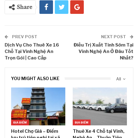
Share
PREV POST
NEXT POST
Dịch Vụ Cho Thuê Xe 16
Điều Trị Xuất Tinh Sớm Tại
Chỗ Tại Vinh Nghệ An
Vinh Nghệ An Ở Đâu Tốt
Trọn Gói | Cao Cấp
Nhất?
YOU MIGHT ALSO LIKE
All
ĐỊA ĐIỂM
ĐỊA ĐIỂM
Hotel Chợ Già – Điểm
Thuê Xe 4 Chỗ tại Vinh,
lưu trú tiện nghi tại xã
Nghệ An – Thuận Tiện,