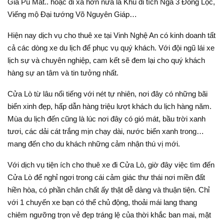
Gia Pù Mát.. hoặc đi xa hơn nữa là Khu di tích Ngã 3 Đồng Lộc,
Viếng mộ Đại tướng Võ Nguyên Giáp…
Hiện nay dịch vụ cho thuê xe tại Vinh Nghệ An có kinh doanh tất
cả các dòng xe du lịch để phục vụ quý khách. Với đội ngũ lái xe
lịch sự và chuyên nghiệp, cam kết sẽ đem lại cho quý khách
hàng sự an tâm và tin tưởng nhất.
Cửa Lò từ lâu nổi tiếng với nét tự nhiên, nơi đây có những bãi
biển xinh đẹp, hấp dẫn hàng triệu lượt khách du lịch hàng năm.
Mùa du lịch đến cũng là lúc nơi đây có gió mát, bầu trời xanh
tươi, các dải cát trắng mịn chạy dài, nước biển xanh trong…
mang đến cho du khách những cảm nhận thú vị mới.
Với dịch vụ tiện ích cho thuê xe đi Cửa Lò, giờ đây việc tìm đến
Cửa Lò để nghỉ ngơi trong cái cảm giác thư thái nơi miền đất
hiền hòa, có phần chân chất ấy thật dễ dàng và thuận tiện. Chỉ
với 1 chuyến xe bạn có thể chủ động, thoải mái lang thang
chiêm ngưỡng trọn vẻ đẹp tráng lệ của thời khắc ban mai, mặt