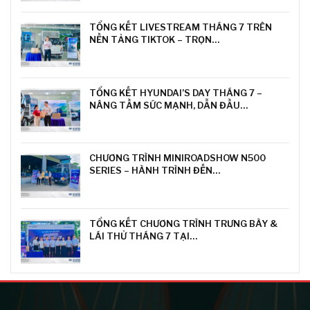
TỔNG KẾT LIVESTREAM THÁNG 7 TRÊN
NỀN TẢNG TIKTOK – TRỌN…
TỔNG KẾT HYUNDAI’S DAY THÁNG 7 –
NÂNG TẦM SỨC MẠNH, DẪN ĐẦU…
CHƯƠNG TRÌNH MINIROADSHOW N500
SERIES – HÀNH TRÌNH ĐẾN…
TỔNG KẾT CHƯƠNG TRÌNH TRƯNG BÀY &
LÁI THỬ THÁNG 7 TẠI…