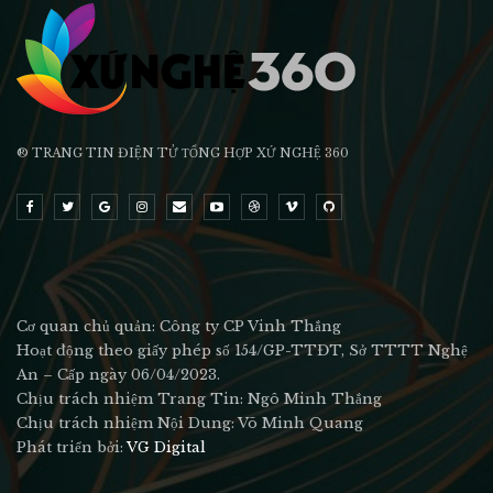
® TRANG TIN ĐIỆN TỬ ТỔNG HỢP XỨ NGHỆ 360
Cơ quan chủ quản: Công ty CP Vinh Thắng
Hoạt động theo giấy phép số 154/GP-TTĐT, Sở TTTT Nghệ
An – Cấp ngày 06/04/2023.
Chịu trách nhiệm Trang Tin: Ngô Minh Thắng
Chịu trách nhiệm Nội Dung: Võ Minh Quang
Phát triển bởi:
VG Digital