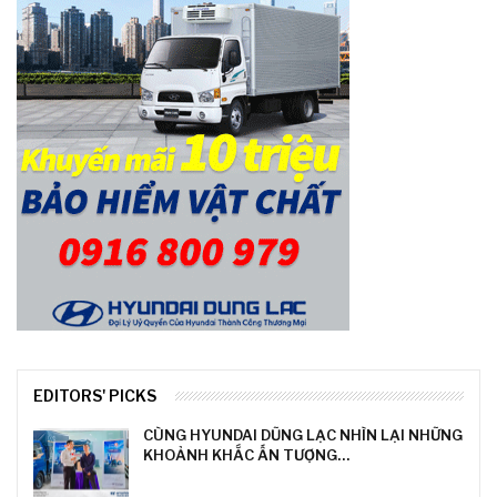
EDITORS' PICKS
CÙNG HYUNDAI DŨNG LẠC NHÌN LẠI NHỮNG
KHOẢNH KHẮC ẤN TƯỢNG…