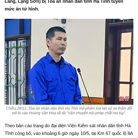
Lăng, Lạng Sơn) bị Toà án nhân dân tỉnh Hà Tĩnh tuyên
mức án tử hình.
Chiều 28/12, Tòa án nhân dân tỉnh Hà Tĩnh mở phiên tòa xét xử sơ thẩm đối
với bị cáo Hoàng Văn Hòa về tội “Vận chuyển trái phép chất ma túy”.
Theo bản cáo trạng do đại diện Viện Kiểm sát nhân dân tỉnh Hà
Tĩnh công bố, vào khoảng 6 giờ ngày 10/5, tại Km 67 quốc lộ 8A