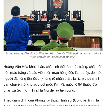
Bị cáo Hoàng Văn Hòa bị Tòa án nhân dân Hà Tĩnh tuyên án tử hình về tội
“Vận chuyển trái phép chất ma túy”.
Hoàng Văn Hòa khai nhận, chất tinh thể rắn màu trắng, chất bột
nén màu trắng và các viên nén màu hồng đều là ma túy, do một
người đàn ông tên Đức (không rõ nhân thân, lai lịch) thuê mình
vận chuyển từ khu vực cột mốc Km 73, quốc lộ 8A thuộc địa
phận xã Sơn Kim 1 ra Hà Nội để lấy tiền công.
Theo giám định của Phòng Kỹ thuật Hình sự (Công an tỉnh Hà