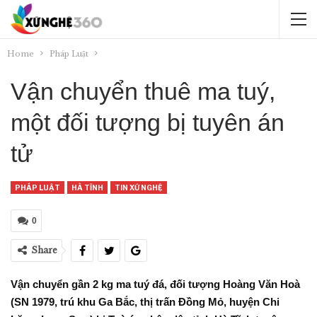
Home
Pháp Luật
Vận chuyển thuê ma tuý,
một đối tượng bị tuyên án
tử
PHÁP LUẬT
HÀ TĨNH
TIN XỨ NGHỆ
0
Share
Vận chuyển gần 2 kg ma tuý đá, đối tượng Hoàng Văn Hoà
(SN 1979, trú khu Ga Bắc, thị trấn Đồng Mỏ, huyện Chi