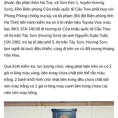
(thuộc địa phận thôn Hà Trai, xã Sơn Kim 1, huyện Hương
Sơn), Đồn Biên phòng Cửa khẩu quốc tế Cầu Treo phối hợp với
Phòng Phòng chống ma túy và tội phạm (Bộ đội Biên phòng tỉnh
Hà Tĩnh) tiến hành kiểm tra xe ô tô nhãn hiệu Toyota Vios màu
bạc BKS 37A-140.08 đi hướng từ Cửa khẩu quốc tế Cầu Treo
về thị trấn Tây Sơn (Hương Sơn) do anh Nguyễn Xuân Tuấn
(SN 1982, trú tại tổ dân phố 5, thị trấn Tây Sơn, Hương Sơn,
làm nghề lái taxi) điều khiển; cùng đi trên xe có đối tượng Hoàng
Văn Hòa.
Quá trình kiểm tra, lực lượng chức năng phát hiện trên xe có 2
gói ni lông màu vàng, bên trong chứa chất tinh thể rắn màu
trắng; 2 bánh khối hình chữ nhật bên trong đều chứa chất bột
nén màu trắng và 1 gói ni lông màu xanh bên trong chứa các
viên nén màu hồng.