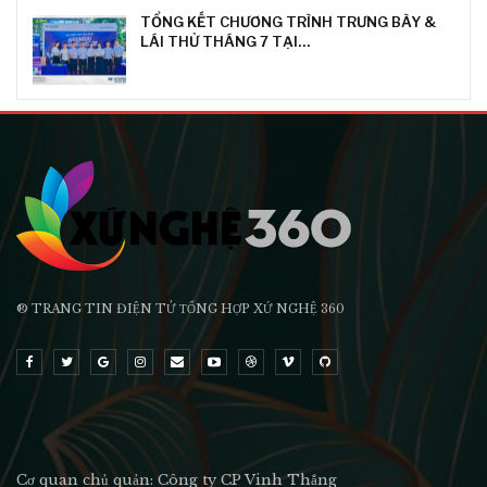
TỔNG KẾT CHƯƠNG TRÌNH TRƯNG BÀY &
LÁI THỬ THÁNG 7 TẠI…
® TRANG TIN ĐIỆN TỬ ТỔNG HỢP XỨ NGHỆ 360
Cơ quan chủ quản: Công ty CP Vinh Thắng