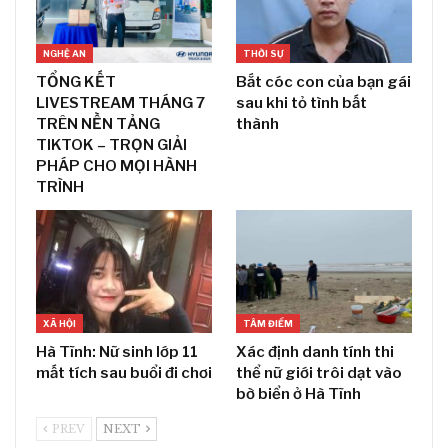
NGHỆ AN
THỜI SỰ
TỔNG KẾT
Bắt cóc con của bạn gái
LIVESTREAM THÁNG 7
sau khi tỏ tình bất
TRÊN NỀN TẢNG
thành
TIKTOK – TRỌN GIẢI
PHÁP CHO MỌI HÀNH
TRÌNH
XÃ HỘI
TÂM ĐIỂM
Hà Tĩnh: Nữ sinh lớp 11
Xác định danh tính thi
mất tích sau buổi đi chơi
thể nữ giới trôi dạt vào
bờ biển ở Hà Tĩnh
PREV
NEXT