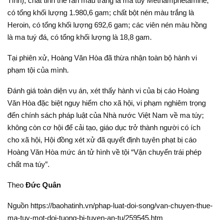
Tĩnh), chất tinh thể rắn màu trắng là ma tuý Methamphetamine,
có tổng khối lượng 1.980,6 gam; chất bột nén màu trắng là
Heroin, có tổng khối lượng 692,6 gam; các viên nén màu hồng
là ma tuý đá, có tổng khối lượng là 18,8 gam.
Tại phiên xử, Hoàng Văn Hòa đã thừa nhận toàn bộ hành vi
phạm tội của mình.
Đánh giá toàn diện vụ án, xét thấy hành vi của bị cáo Hoàng
Văn Hòa đặc biệt nguy hiểm cho xã hội, vi phạm nghiêm trọng
đến chính sách pháp luật của Nhà nước Việt Nam về ma túy;
không còn cơ hội để cải tạo, giáo dục trở thành người có ích
cho xã hội, Hội đồng xét xử đã quyết định tuyên phạt bị cáo
Hoàng Văn Hòa mức án tử hình về tội “Vận chuyển trái phép
chất ma túy”.
Theo
Đức Quân
Nguồn https://baohatinh.vn/phap-luat-doi-song/van-chuyen-thue-
ma-tuy-mot-doi-tuong-bi-tuyen-an-tu/259545.htm