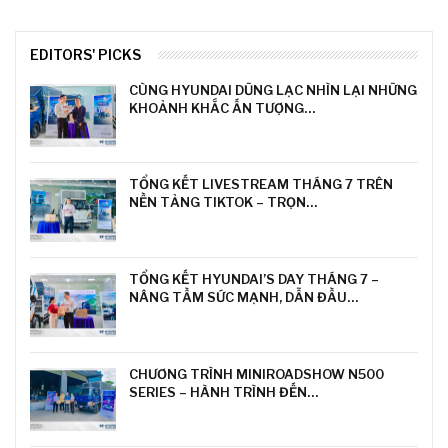
EDITORS' PICKS
CÙNG HYUNDAI DŨNG LẠC NHÌN LẠI NHỮNG
KHOẢNH KHẮC ẤN TƯỢNG…
TỔNG KẾT LIVESTREAM THÁNG 7 TRÊN
NỀN TẢNG TIKTOK – TRỌN…
TỔNG KẾT HYUNDAI’S DAY THÁNG 7 –
NÂNG TẦM SỨC MẠNH, DẪN ĐẦU…
CHƯƠNG TRÌNH MINIROADSHOW N500
SERIES – HÀNH TRÌNH ĐẾN…