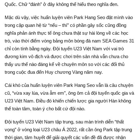
Quốc. Chữ “đánh” ở đây không thể hiểu theo nghĩa đen.
Mặc dù vậy, việc huấn luyện viên Park Hang Seo đặt mình vào
trong cặp quan hệ từ “nếu – thì” có phần gây sốc cũng đồng
nghĩa phản ánh thực tế ông chưa thật sự hài lòng về các học
trò, vào thời điểm vòng bảng môn bóng đá nam SEA Games 31
chỉ còn tính bằng ngày. Đội tuyển U23 Việt Nam với vai trò
đương kim vô địch và được chơi trên sân nhà vẫn chưa cho
thấy ưu thế nào đáng kể về chuyên môn so với các đối thủ
trong cuộc đua đến Huy chương Vàng năm nay.
Cái khó của huấn luyện viên Park Hang Seo vẫn là câu chuyện
cũ, “vừa xay lúa, vừa ẵm em”, ông ôm cả đội tuyển quốc gia và
U23 Việt Nam. Điều đó khiến chiến lược gia người Hàn không
thể toàn tâm, toàn ý cho bất cứ đội nào.
Đội tuyển U23 Việt Nam tập trung, sau màn trình diễn “thất
vọng” ở vòng loại U23 châu Á 2022, rất cần ông Park tập trung
thời gian, tâm huyết để giải quyết các vấn đề đã được nhận