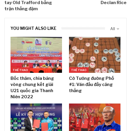
tay Old Trafford bằng
Declan Rice
trận thắng đậm
YOU MIGHT ALSO LIKE
All
THỂ THAO
THỂ THAO
Bốc thăm, chia bảng
Cờ Tướng đường Phố
vòng chung kết giải
#1: Ván đấu đầy căng
U21 quốc gia Thanh
thẳng
Niên 2022