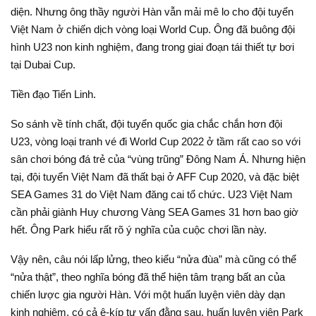
diện. Nhưng ông thầy người Hàn vẫn mải mê lo cho đội tuyển
Việt Nam ở chiến dịch vòng loại World Cup. Ông đã buông đội
hình U23 non kinh nghiệm, đang trong giai đoạn tái thiết tự bơi
tại Dubai Cup.
Tiền đạo Tiến Linh.
So sánh về tính chất, đội tuyển quốc gia chắc chắn hơn đội
U23, vòng loại tranh vé đi World Cup 2022 ở tầm rất cao so với
sân chơi bóng đá trẻ của “vùng trũng” Đông Nam Á. Nhưng hiện
tại, đội tuyển Việt Nam đã thất bại ở AFF Cup 2020, và đặc biệt
SEA Games 31 do Việt Nam đăng cai tổ chức. U23 Việt Nam
cần phải giành Huy chương Vàng SEA Games 31 hơn bao giờ
hết. Ông Park hiểu rất rõ ý nghĩa của cuộc chơi lần này.
Vậy nên, câu nói lấp lửng, theo kiểu “nửa đùa” mà cũng có thể
“nửa thật”, theo nghĩa bóng đã thể hiện tâm trạng bất an của
chiến lược gia người Hàn. Với một huấn luyện viên dày dạn
kinh nghiệm, có cả ê-kíp tư vấn đằng sau, huấn luyện viên Park