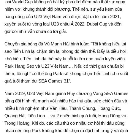
loại World Cup không có bất kỳ pha dứt điểm nào thật sự nguy
hiểm với khung thành đối phương. Thế nên, sự yếu kém của
hàng công của U23 Việt Nam vốn được đặt ra từ năm 2021,
xuyên suốt từ vòng loại U23 châu Á 2022, Dubai Cup và đến
giờ coi như vẫn chưa có lời giải.
Chuyên gia bóng đá Vũ Mạnh Hải bình luận: “Tôi không hiểu tại
sao Tiến Linh lại chậm tìm lại phong độ đến thế. Đấy là điều hơi
khó hiểu. Tiến Linh đá thế này là nỗi lo lớn cho huấn luyện viên
Park Hang Seo và U23 Việt Nam… Nếu có thời gian chuẩn bị
thêm, tôi nghĩ có thể ông Park sẽ không chọn Tiến Linh cho suất
quá tuổi tham dự SEA Games 31”.
Năm 2019, U23 Việt Nam giành Huy chương Vàng SEA Games
bằng đội hình rất mạnh với nhiều hảo thủ giàu sức chiến đấu và
nhiều kinh nghiệm như Văn Hậu, Thành Chung, Hoàng Đức,
Quang Hải, Tiến Linh… và 2 chiến binh quá tuổi, Hùng Dũng và
Trọng Hoàng. Khi đó, các cầu thủ có nhiều cơ hội thi đấu cùng
nhau nên ông Park không khó để chọn ra đội hình ưng ý và định