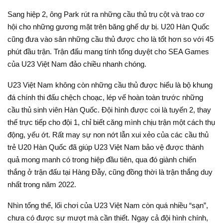
Sang hiệp 2, ông Park rút ra những cầu thủ trụ cột và trao cơ
hội cho những gương mặt trên băng ghế dự bị. U20 Hàn Quốc
cũng đưa vào sân những cầu thủ được cho là tốt hơn so với 45
phút đầu trận. Trận đấu mang tính tổng duyệt cho SEA Games
của U23 Việt Nam đảo chiều nhanh chóng.
U23 Việt Nam không còn những cầu thủ được hiểu là bộ khung
đá chính thi đấu chệch choạc, lép vế hoàn toàn trước những
cầu thủ sinh viên Hàn Quốc. Đội hình được coi là tuyến 2, thay
thế trực tiếp cho đội 1, chỉ biết căng mình chịu trận một cách thụ
động, yếu ớt. Rất may sự non nớt lẫn xui xẻo của các cầu thủ
trẻ U20 Hàn Quốc đã giúp U23 Việt Nam bảo vệ được thành
quả mong manh có trong hiệp đầu tiên, qua đó giành chiến
thắng ở trận đấu tại Hàng Đẫy, cũng đồng thời là trận thắng duy
nhất trong năm 2022.
Nhìn tổng thể, lối chơi của U23 Việt Nam còn quá nhiều “sạn”,
chưa có được sự mượt mà cần thiết. Ngay cả đội hình chính,