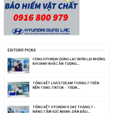
EDITORS' PICKS
CÙNG HYUNDAI DŨNG LẠC NHÌN LẠI NHỮNG
KHOẢNH KHẮC ẤN TƯỢNG…
TỔNG KẾT LIVESTREAM THÁNG 7 TRÊN
NỀN TẢNG TIKTOK – TRỌN…
TỔNG KẾT HYUNDAI’S DAY THÁNG 7 –
NÂNG TẦM SỨC MẠNH, DẪN ĐẦU…