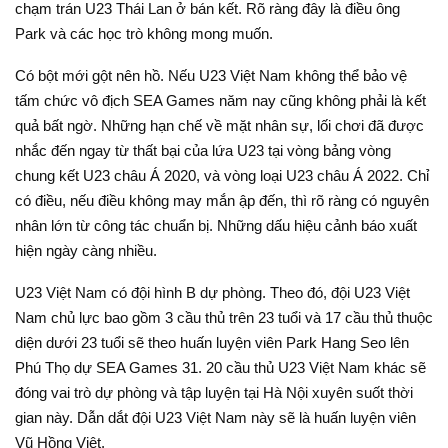
chạm trán U23 Thái Lan ở bán kết. Rõ ràng đây là điều ông
Park và các học trò không mong muốn.
Có bột mới gột nên hồ. Nếu U23 Việt Nam không thể bảo vệ
tấm chức vô địch SEA Games năm nay cũng không phải là kết
quả bất ngờ. Những hạn chế về mặt nhân sự, lối chơi đã được
nhắc đến ngay từ thất bại của lứa U23 tại vòng bảng vòng
chung kết U23 châu Á 2020, và vòng loại U23 châu Á 2022. Chỉ
có điều, nếu điều không may mắn ập đến, thì rõ ràng có nguyên
nhân lớn từ công tác chuẩn bị. Những dấu hiệu cảnh báo xuất
hiện ngày càng nhiều.
U23 Việt Nam có đội hình B dự phòng. Theo đó, đội U23 Việt
Nam chủ lực bao gồm 3 cầu thủ trên 23 tuổi và 17 cầu thủ thuộc
diện dưới 23 tuổi sẽ theo huấn luyện viên Park Hang Seo lên
Phú Thọ dự SEA Games 31. 20 cầu thủ U23 Việt Nam khác sẽ
đóng vai trò dự phòng và tập luyện tại Hà Nội xuyên suốt thời
gian này. Dẫn dắt đội U23 Việt Nam này sẽ là huấn luyện viên
Vũ Hồng Việt.