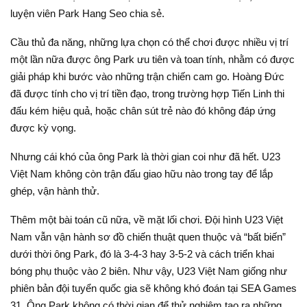
luyện viên Park Hang Seo chia sẻ.
Cầu thủ đa năng, những lựa chọn có thể chơi được nhiều vị trí
một lần nữa được ông Park ưu tiên và toan tính, nhằm có được
giải pháp khi bước vào những trận chiến cam go. Hoàng Đức
đã được tính cho vị trí tiền đạo, trong trường hợp Tiến Linh thi
đấu kém hiệu quả, hoặc chân sút trẻ nào đó không đáp ứng
được kỳ vọng.
Nhưng cái khó của ông Park là thời gian coi như đã hết. U23
Việt Nam không còn trận đấu giao hữu nào trong tay để lắp
ghép, vận hành thử.
Thêm một bài toán cũ nữa, về mặt lối chơi. Đội hình U23 Việt
Nam vẫn vận hành sơ đồ chiến thuật quen thuộc và “bất biến”
dưới thời ông Park, đó là 3-4-3 hay 3-5-2 và cách triển khai
bóng phụ thuộc vào 2 biên. Như vậy, U23 Việt Nam giống như
phiên bản đội tuyển quốc gia sẽ không khó đoán tại SEA Games
31. Ông Park không có thời gian để thử nghiệm tạo ra những