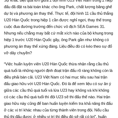
Sự khác biệt quá lớn giữa 2 đội hình U23 Việt Nam trong 2 hiệp
đấu đã đặt ra bài toán khác cho ông Park, chất lượng băng ghế
dự bị và phương án thay thế. Thực tế, đội hình 11 cầu thủ thắng
U20 Hàn Quốc trong hiệp 1 cần được nghỉ ngơi, thay thế trong
cuộc đua đường trường đến chức vô địch SEA Games 31.
Nhưng nếu chẳng may bất cứ mắt xích nào của bộ khung trong
hiệp 1 trước U20 Hàn Quốc gãy, ông Park gần như không có
phương án thay thế xứng đáng. Liệu điều đó có kéo theo sự đổ
vỡ dây chuyền?
“Việc huấn luyện viên U20 Hàn Quốc thừa nhận rằng cầu thủ
quá tuổi là những người định đoạt trận đấu rõ ràng không còn là
điều phải bàn cãi. U23 Việt Nam có hai mục tiêu sau hai trận
đấu giao hữu với U20 Hàn Quốc. Đó là để xem liệu có sự ăn ý
giữa các cầu thủ quá tuổi và lứa U23 hay không và khi không
có các cầu thủ quá tuổi thì đội U23 sẽ thi đấu thế nào. Hai trận
giao hữu này cũng để ban huấn luyện kiểm tra khả năng thi đấu
ở các vị trí khác nhau của từng thành viên trong đội. Nếu cầu
thủ thi đấu được ở nhiều vị trí thì điều đó sẽ rất có lợi”, huấn