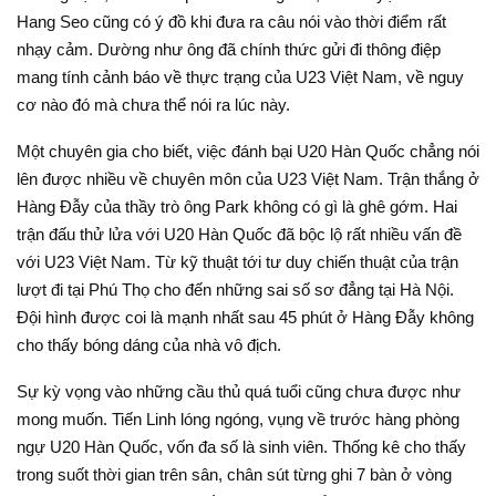
Hang Seo cũng có ý đồ khi đưa ra câu nói vào thời điểm rất
nhạy cảm. Dường như ông đã chính thức gửi đi thông điệp
mang tính cảnh báo về thực trạng của U23 Việt Nam, về nguy
cơ nào đó mà chưa thể nói ra lúc này.
Một chuyên gia cho biết, việc đánh bại U20 Hàn Quốc chẳng nói
lên được nhiều về chuyên môn của U23 Việt Nam. Trận thắng ở
Hàng Đẫy của thầy trò ông Park không có gì là ghê gớm. Hai
trận đấu thử lửa với U20 Hàn Quốc đã bộc lộ rất nhiều vấn đề
với U23 Việt Nam. Từ kỹ thuật tới tư duy chiến thuật của trận
lượt đi tại Phú Thọ cho đến những sai số sơ đẳng tại Hà Nội.
Đội hình được coi là mạnh nhất sau 45 phút ở Hàng Đẫy không
cho thấy bóng dáng của nhà vô địch.
Sự kỳ vọng vào những cầu thủ quá tuổi cũng chưa được như
mong muốn. Tiến Linh lóng ngóng, vụng về trước hàng phòng
ngự U20 Hàn Quốc, vốn đa số là sinh viên. Thống kê cho thấy
trong suốt thời gian trên sân, chân sút từng ghi 7 bàn ở vòng