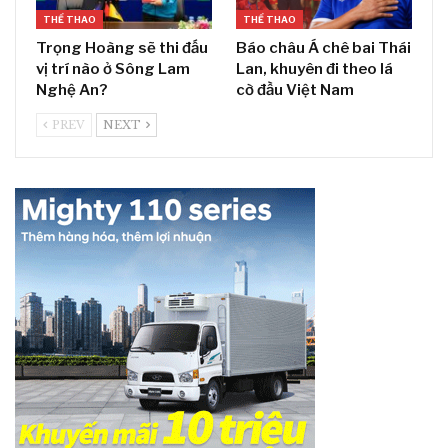
THỂ THAO
THỂ THAO
Trọng Hoàng sẽ thi đấu
Báo châu Á chê bai Thái
vị trí nào ở Sông Lam
Lan, khuyên đi theo lá
Nghệ An?
cờ đầu Việt Nam
PREV
NEXT