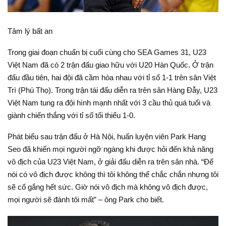
Tâm lý bất an
Trong giai đoạn chuẩn bị cuối cùng cho SEA Games 31, U23
Việt Nam đã có 2 trận đấu giao hữu với U20 Hàn Quốc. Ở trận
đấu đầu tiên, hai đội đã cầm hòa nhau với tỉ số 1-1 trên sân Việt
Trì (Phú Thọ). Trong trận tái đấu diễn ra trên sân Hàng Đẫy, U23
Việt Nam tung ra đội hình mạnh nhất với 3 cầu thủ quá tuổi và
giành chiến thắng với tỉ số tối thiểu 1-0.
Phát biểu sau trận đấu ở Hà Nội, huấn luyện viên Park Hang
Seo đã khiến mọi người ngỡ ngàng khi được hỏi đến khả năng
vô địch của U23 Việt Nam, ở giải đấu diễn ra trên sân nhà. “Để
nói có vô địch được không thì tôi không thể chắc chắn nhưng tôi
sẽ cố gắng hết sức. Giờ nói vô địch mà không vô địch được,
mọi người sẽ đánh tôi mất” – ông Park cho biết.