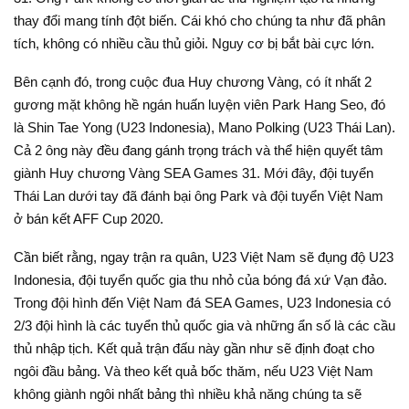
thay đổi mang tính đột biến. Cái khó cho chúng ta như đã phân
tích, không có nhiều cầu thủ giỏi. Nguy cơ bị bắt bài cực lớn.
Bên cạnh đó, trong cuộc đua Huy chương Vàng, có ít nhất 2
gương mặt không hề ngán huấn luyện viên Park Hang Seo, đó
là Shin Tae Yong (U23 Indonesia), Mano Polking (U23 Thái Lan).
Cả 2 ông này đều đang gánh trọng trách và thể hiện quyết tâm
giành Huy chương Vàng SEA Games 31. Mới đây, đội tuyển
Thái Lan dưới tay đã đánh bại ông Park và đội tuyển Việt Nam
ở bán kết AFF Cup 2020.
Cần biết rằng, ngay trận ra quân, U23 Việt Nam sẽ đụng độ U23
Indonesia, đội tuyển quốc gia thu nhỏ của bóng đá xứ Vạn đảo.
Trong đội hình đến Việt Nam đá SEA Games, U23 Indonesia có
2/3 đội hình là các tuyển thủ quốc gia và những ẩn số là các cầu
thủ nhập tịch. Kết quả trận đấu này gần như sẽ định đoạt cho
ngôi đầu bảng. Và theo kết quả bốc thăm, nếu U23 Việt Nam
không giành ngôi nhất bảng thì nhiều khả năng chúng ta sẽ