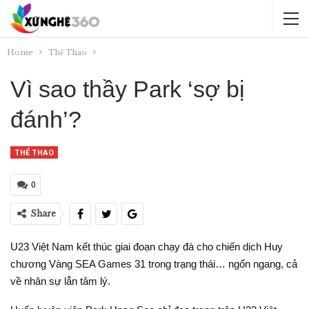
Home
Thể Thao
Vì sao thầy Park ‘sợ bị
đánh’?
THỂ THAO
0
Share
U23 Việt Nam kết thúc giai đoạn chạy đà cho chiến dịch Huy
chương Vàng SEA Games 31 trong trạng thái… ngổn ngang, cả
về nhân sự lẫn tâm lý.