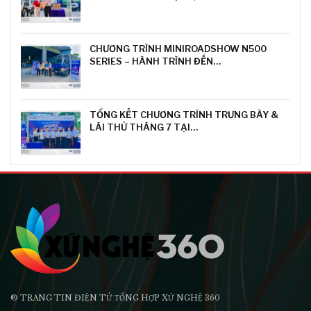
CHƯƠNG TRÌNH MINIROADSHOW N500
SERIES – HÀNH TRÌNH ĐẾN…
TỔNG KẾT CHƯƠNG TRÌNH TRƯNG BÀY &
LÁI THỬ THÁNG 7 TẠI…
® TRANG TIN ĐIỆN TỬ ТỔNG HỢP XỨ NGHỆ 360