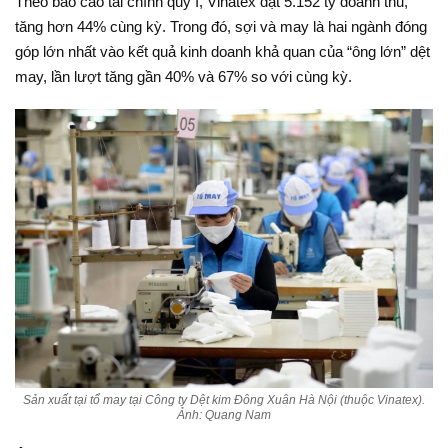
Theo báo cáo tài chính quý I, Vinatex đạt 5.152 tỷ doanh thu,
tăng hơn 44% cùng kỳ. Trong đó, sợi và may là hai ngành đóng
góp lớn nhất vào kết quả kinh doanh khả quan của “ông lớn” dệt
may, lần lượt tăng gần 40% và 67% so với cùng kỳ.
Sản xuất tại tổ may tại Công ty Dệt kim Đông Xuân Hà Nội (thuộc Vinatex).
Ảnh: Quang Nam