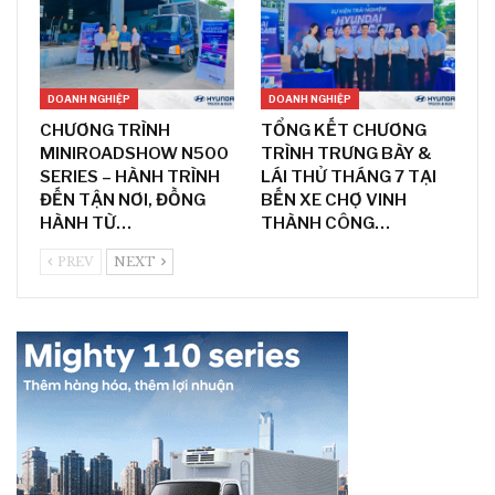
DOANH NGHIỆP
DOANH NGHIỆP
CHƯƠNG TRÌNH
TỔNG KẾT CHƯƠNG
MINIROADSHOW N500
TRÌNH TRƯNG BÀY &
SERIES – HÀNH TRÌNH
LÁI THỬ THÁNG 7 TẠI
ĐẾN TẬN NƠI, ĐỒNG
BẾN XE CHỢ VINH
HÀNH TỪ…
THÀNH CÔNG…
PREV
NEXT