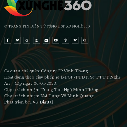
® TRANG TIN ĐIỆN TỬ ТỔNG HỢP XỨ NGHỆ 360
Cơ quan chủ quản: Công ty CP Vinh Thắng
Hoạt động theo giấy phép số 154/GP-TTĐT, Sở TTTT Nghệ
An – Cấp ngày 06/04/2023.
Chịu trách nhiệm Trang Tin: Ngô Minh Thắng
Chịu trách nhiệm Nội Dung: Võ Minh Quang
Phát triển bởi:
VG Digital