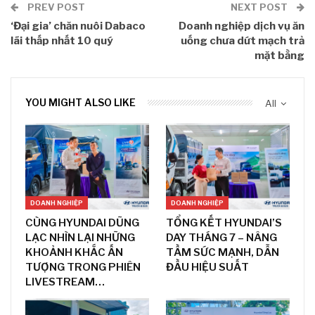
PREV POST
NEXT POST
‘Đại gia’ chăn nuôi Dabaco
Doanh nghiệp dịch vụ ăn
lãi thấp nhất 10 quý
uống chưa dứt mạch trả
mặt bằng
YOU MIGHT ALSO LIKE
All
DOANH NGHIỆP
DOANH NGHIỆP
CÙNG HYUNDAI DŨNG
TỔNG KẾT HYUNDAI’S
LẠC NHÌN LẠI NHỮNG
DAY THÁNG 7 – NÂNG
KHOẢNH KHẮC ẤN
TẦM SỨC MẠNH, DẪN
TƯỢNG TRONG PHIÊN
ĐẦU HIỆU SUẤT
LIVESTREAM…