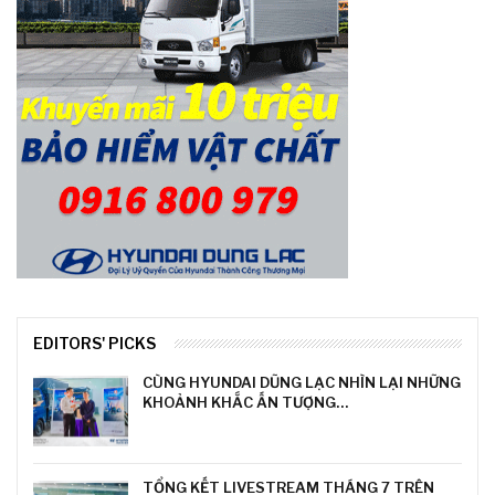
EDITORS' PICKS
CÙNG HYUNDAI DŨNG LẠC NHÌN LẠI NHỮNG
KHOẢNH KHẮC ẤN TƯỢNG…
TỔNG KẾT LIVESTREAM THÁNG 7 TRÊN