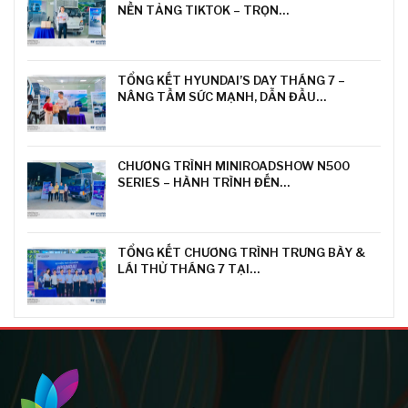
NỀN TẢNG TIKTOK – TRỌN…
TỔNG KẾT HYUNDAI’S DAY THÁNG 7 –
NÂNG TẦM SỨC MẠNH, DẪN ĐẦU…
CHƯƠNG TRÌNH MINIROADSHOW N500
SERIES – HÀNH TRÌNH ĐẾN…
TỔNG KẾT CHƯƠNG TRÌNH TRƯNG BÀY &
LÁI THỬ THÁNG 7 TẠI…