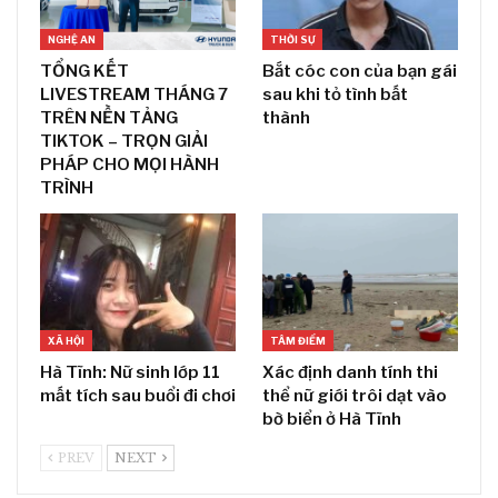
NGHỆ AN
THỜI SỰ
TỔNG KẾT
Bắt cóc con của bạn gái
LIVESTREAM THÁNG 7
sau khi tỏ tình bất
TRÊN NỀN TẢNG
thành
TIKTOK – TRỌN GIẢI
PHÁP CHO MỌI HÀNH
TRÌNH
XÃ HỘI
TÂM ĐIỂM
Hà Tĩnh: Nữ sinh lớp 11
Xác định danh tính thi
mất tích sau buổi đi chơi
thể nữ giới trôi dạt vào
bờ biển ở Hà Tĩnh
PREV
NEXT