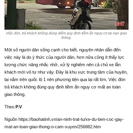
Việc đón, trả khách không đúng điểm quy định tiềm ẩn nguy cơ tai nạn giao
thông.
Một số người dân sống cạnh cho biết, nguyên nhân dẫn đến
việc này là do ý thức của người dân, hơn nữa cũng ít thấy lực
lượng chức năng nhắc nhở, xử lý nghiêm nên cả chủ xe lẫn
khách mới vô tư như vậy. Đây là khu vực trung tâm của huyện,
lại nằm trên quốc lộ 1 nên phương tiện qua lại rất lớn. Việc đón
trả khách không đúng quy định tiềm ẩn nguy cơ mất an toàn
giao thông.
Theo
P.V
Nguồn https://baohatinh.vn/an-ninh-trat-tu/xe-du-ben-coc-gay-
mat-an-toan-giao-thong-o-cam-xuyen/256882.htm