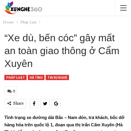
Home
Pháp Luật
“Xe dù, bến cóc” gây mất
an toàn giao thông ở Cẩm
Xuyên
PHÁP LUẬT
HÀ TĨNH
TIN XỨ NGHỆ
0
Share
Tình trạng xe đường dài Bắc – Nam đón, trả khách, bốc dỡ
hàng hóa trên quốc lộ 1, đoạn qua thị trấn Cẩm Xuyên (Hà