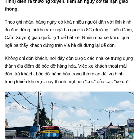
Tĩnh) diễn ra thường xuyên, tiềm ẩn nguy cơ tai nạn giao
thông.
Theo ghi nhận, hằng ngày có khá nhiều người dân với lỉnh kỉnh
đồ đạc đứng tại khu vực ngã ba quốc lộ 8C (đường Thiên Cầm,
Cẩm Xuyên) giao quốc lộ 1 để bắt xe. Nhiều nhà xe khi đi qua
ngã ba thấy khách đứng trên vỉa hè đã dừng lại để đón.
Không chỉ đón khách, nơi đây còn được các nhà xe trưng dụng
thành địa điểm để bốc dỡ hàng hóa. Việc xe khách thoải mái
đón, trả khách, bốc dỡ hàng hóa trong thời gian dài vô hình
trung khiến khu vực này thành một bến “cóc” của các “xe dù”.