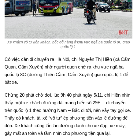
Xe khách vô tư đón khách, bốc dỡ hàng ở khu vực ngã ba quốc lộ 8C giao
quốc lộ 1.
Có việc cần di chuyển ra Hà Nội, chị Nguyễn Thị Hiền (xã Cẩm
Quan, Cẩm Xuyên) nhờ người quen chở ra khu vực ngã ba
quốc lộ 8C (đường Thiên Cầm, Cẩm Xuyên) giao quốc lộ 1 để
bắt xe.
Chừng 20 phút chờ đợi, lúc 9h 40 phút ngày 5/11, chị Hiền nhìn
thấy một xe khách đường dài mang biển số 29F… di chuyển
trên quốc lộ 1 theo hướng Nam – Bắc đi tới, nên vẫy tay gọi xe.
Thấy có khách, tài xế “vô tư” ép phương tiện vào lề đường để
đón. Xe khách cũng lấn làn đường dành cho xe đạp, xe máy,
gây mất an toàn và tầm nhìn cho phương tiện qua lại.