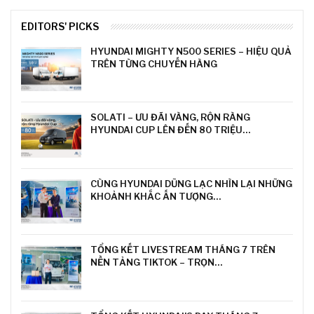
EDITORS' PICKS
HYUNDAI MIGHTY N500 SERIES – HIỆU QUẢ
TRÊN TỪNG CHUYẾN HÀNG
SOLATI – ƯU ĐÃI VÀNG, RỘN RÀNG
HYUNDAI CUP LÊN ĐẾN 80 TRIỆU…
CÙNG HYUNDAI DŨNG LẠC NHÌN LẠI NHỮNG
KHOẢNH KHẮC ẤN TƯỢNG…
TỔNG KẾT LIVESTREAM THÁNG 7 TRÊN
NỀN TẢNG TIKTOK – TRỌN…