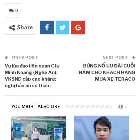
0
Share
PREV POST
NEXT POST
Vụ lừa đảo liên quan Cty
BÙNG NỔ ƯU ĐÃI CUỐI
Minh Khang (Nghệ An):
NĂM CHO KHÁCH HÀNG
VKSND cấp cao kháng
MUA XE TERACO
nghị bản án sơ thẩm
YOU MIGHT ALSO LIKE
All