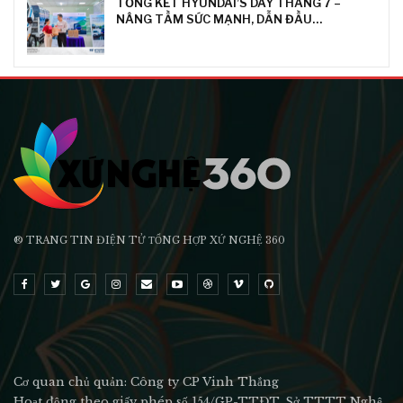
TỔNG KẾT HYUNDAI’S DAY THÁNG 7 –
NÂNG TẦM SỨC MẠNH, DẪN ĐẦU…
® TRANG TIN ĐIỆN TỬ ТỔNG HỢP XỨ NGHỆ 360
Cơ quan chủ quản: Công ty CP Vinh Thắng
Hoạt động theo giấy phép số 154/GP-TTĐT, Sở TTTT Nghệ