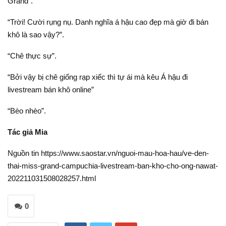
Grand”.
“Trời! Cười rụng nụ. Danh nghĩa á hậu cao đẹp mà giờ đi bán
khô là sao vậy?”.
“Chê thực sự”.
“Bởi vậy bị chê giống rạp xiếc thì tự ái mà kêu Á hậu đi
livestream bán khô online”
“Bèo nhèo”.
Tác giả Mia
Nguồn tin https://www.saostar.vn/nguoi-mau-hoa-hau/ve-den-
thai-miss-grand-campuchia-livestream-ban-kho-cho-ong-nawat-
202211031508028257.html
0