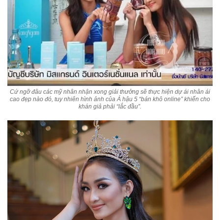
Cứ ngỡ đâu các mỹ nhân nhận xong giải thưởng sẽ thực hiện dự ái nhân ái
cao đẹp nào đó, tuy nhiên hình ảnh của Á hậu 5 “bán khô online” khiến cho
khán giả phải “lắc đầu”.