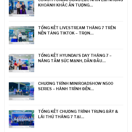
KHOẢNH KHẮC ẤN TƯỢNG…
TỔNG KẾT LIVESTREAM THÁNG 7 TRÊN
NỀN TẢNG TIKTOK – TRỌN…
TỔNG KẾT HYUNDAI’S DAY THÁNG 7 –
NÂNG TẦM SỨC MẠNH, DẪN ĐẦU…
CHƯƠNG TRÌNH MINIROADSHOW N500
SERIES – HÀNH TRÌNH ĐẾN…
TỔNG KẾT CHƯƠNG TRÌNH TRƯNG BÀY &
LÁI THỬ THÁNG 7 TẠI…