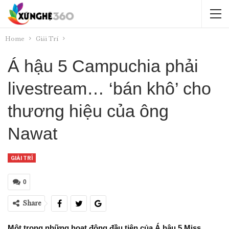
Home
Giải Trí
Á hậu 5 Campuchia phải
livestream… ‘bán khô’ cho
thương hiệu của ông
Nawat
GIẢI TRÍ
0
Share
Một trong những hoạt động đầu tiên của Á hậu 5 Miss