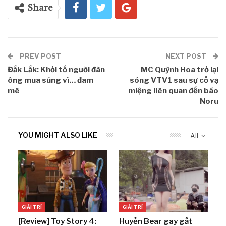
Share
PREV POST
NEXT POST
Đắk Lắk: Khởi tố người đàn
MC Quỳnh Hoa trở lại
ông mua súng vì… đam
sóng VTV1 sau sự cố vạ
mê
miệng liên quan đến bão
Noru
YOU MIGHT ALSO LIKE
All
GIẢI TRÍ
GIẢI TRÍ
[Review] Toy Story 4:
Huyền Bear gay gắt