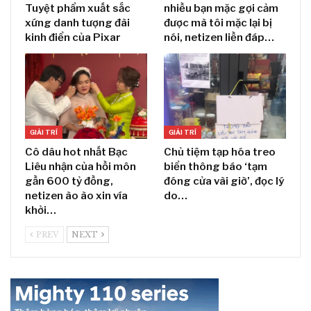
Tuyệt phẩm xuất sắc
nhiều bạn mặc gợi cảm
xứng danh tượng đài
được mà tôi mặc lại bị
kinh điển của Pixar
nói, netizen liền đáp…
GIẢI TRÍ
GIẢI TRÍ
Cô dâu hot nhất Bạc
Chủ tiệm tạp hóa treo
Liêu nhận của hồi môn
biển thông báo ‘tạm
gần 600 tỷ đồng,
đóng cửa vài giờ’, đọc lý
netizen ào ào xin vía
do…
khởi…
PREV
NEXT