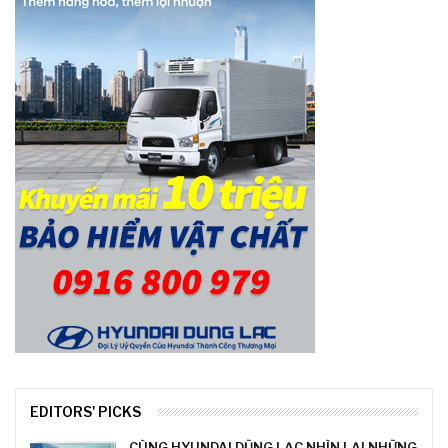
EDITORS' PICKS
CÙNG HYUNDAI DŨNG LẠC NHÌN LẠI NHỮNG