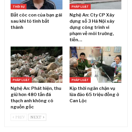
THỜI SỰ
PHÁP LUẬT
Bắt cóc con của bạn gái
Nghệ An: Cty CP Xây
sau khi tỏ tình bất
dựng số 3 Hà Nội xây
thành
dựng công trình vi
phạm về môi trường,
tiến…
PHÁP LUẬT
PHÁP LUẬT
Nghệ An: Phát hiện, thu
Kịp thời ngăn chặn vụ
giữ hơn 480 tấn đá
lừa đảo 65 triệu đồng ở
thạch anh không có
Can Lộc
nguồn gốc
PREV
NEXT