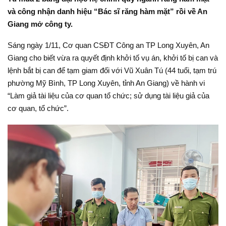
và công nhận danh hiệu “Bác sĩ răng hàm mặt” rồi về An
Giang mở công ty.
Sáng ngày 1/11, Cơ quan CSĐT Công an TP Long Xuyên, An
Giang cho biết vừa ra quyết định khởi tố vụ án, khởi tố bị can và
lệnh bắt bị can để tạm giam đối với Vũ Xuân Tú (44 tuổi, tạm trú
phường Mỹ Bình, TP Long Xuyên, tỉnh An Giang) về hành vi
“Làm giả tài liệu của cơ quan tổ chức; sử dụng tài liệu giả của
cơ quan, tổ chức”.