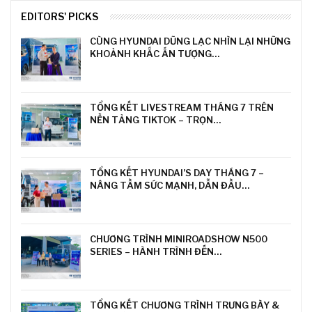
EDITORS' PICKS
CÙNG HYUNDAI DŨNG LẠC NHÌN LẠI NHỮNG
KHOẢNH KHẮC ẤN TƯỢNG…
TỔNG KẾT LIVESTREAM THÁNG 7 TRÊN
NỀN TẢNG TIKTOK – TRỌN…
TỔNG KẾT HYUNDAI’S DAY THÁNG 7 –
NÂNG TẦM SỨC MẠNH, DẪN ĐẦU…
CHƯƠNG TRÌNH MINIROADSHOW N500
SERIES – HÀNH TRÌNH ĐẾN…
TỔNG KẾT CHƯƠNG TRÌNH TRƯNG BÀY &