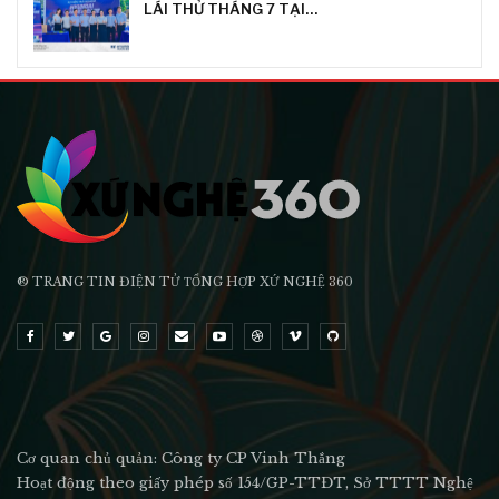
LÁI THỬ THÁNG 7 TẠI…
® TRANG TIN ĐIỆN TỬ ТỔNG HỢP XỨ NGHỆ 360
Cơ quan chủ quản: Công ty CP Vinh Thắng
Hoạt động theo giấy phép số 154/GP-TTĐT, Sở TTTT Nghệ