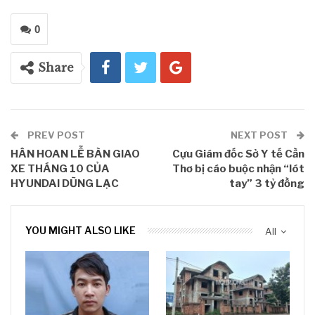
0
Share
PREV POST
NEXT POST
HÂN HOAN LỄ BÀN GIAO
Cựu Giám đốc Sở Y tế Cần
XE THÁNG 10 CỦA
Thơ bị cáo buộc nhận “lót
HYUNDAI DŨNG LẠC
tay” 3 tỷ đồng
YOU MIGHT ALSO LIKE
All