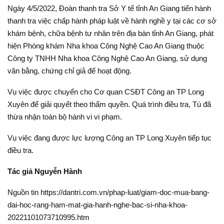
Ngày 4/5/2022, Đoàn thanh tra Sở Y tế tỉnh An Giang tiến hành
thanh tra việc chấp hành pháp luật về hành nghề y tại các cơ sở
khám bệnh, chữa bệnh tư nhân trên địa bàn tỉnh An Giang, phát
hiện Phòng khám Nha khoa Công Nghệ Cao An Giang thuộc
Công ty TNHH Nha khoa Công Nghệ Cao An Giang, sử dụng
văn bằng, chứng chỉ giả để hoạt động.
Vụ việc được chuyển cho Cơ quan CSĐT Công an TP Long
Xuyên để giải quyết theo thẩm quyền. Quá trình điều tra, Tú đã
thừa nhận toàn bộ hành vi vi phạm.
Vụ việc đang được lực lượng Công an TP Long Xuyên tiếp tục
điều tra.
Tác giả Nguyễn Hành
Nguồn tin https://dantri.com.vn/phap-luat/giam-doc-mua-bang-
dai-hoc-rang-ham-mat-gia-hanh-nghe-bac-si-nha-khoa-
20221101073710995.htm