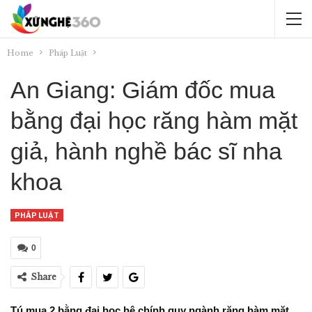
Home
Pháp Luật
An Giang: Giám đốc mua
bằng đại học răng hàm mặt
giả, hành nghề bác sĩ nha
khoa
PHÁP LUẬT
0
Share
Tú mua 2 bằng đại học hệ chính quy ngành răng hàm mặt