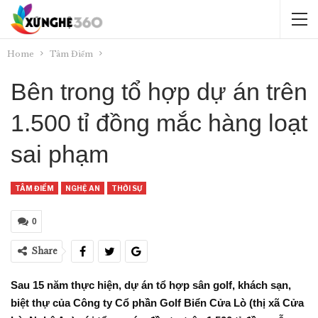
Home
Tâm Điểm
Bên trong tổ hợp dự án trên
1.500 tỉ đồng mắc hàng loạt
sai phạm
TÂM ĐIỂM
NGHỆ AN
THỜI SỰ
0
Share
Sau 15 năm thực hiện, dự án tổ hợp sân golf, khách sạn,
biệt thự của Công ty Cổ phần Golf Biển Cửa Lò (thị xã Cửa