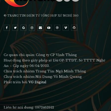
® TRANG TIN ĐIỆN TỬ ТỔNG HỢP XỨ NGHỆ 360
Cơ quan chủ quản: Công ty CP Vinh Thắng
Hoạt động theo giấy phép số 154/GP-TTĐT, Sở TTTT Nghệ
An – Cấp ngày 06/04/2023.
Chịu trách nhiệm Trang Tin: Ngô Minh Thắng
Chịu trách nhiệm Nội Dung: Võ Minh Quang
Phát triển bởi:
VG Digital
Liên hệ nội dung: 0972463912