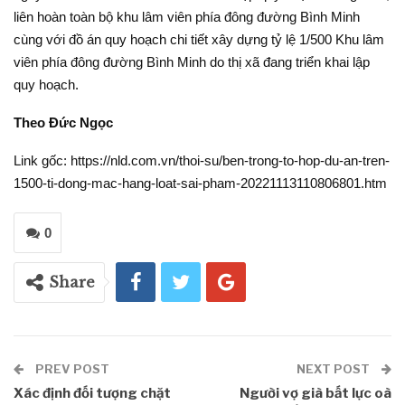
liên hoàn toàn bộ khu lâm viên phía đông đường Bình Minh
cùng với đồ án quy hoạch chi tiết xây dựng tỷ lệ 1/500 Khu lâm
viên phía đông đường Bình Minh do thị xã đang triển khai lập
quy hoạch.
Theo Đức Ngọc
Link gốc: https://nld.com.vn/thoi-su/ben-trong-to-hop-du-an-tren-
1500-ti-dong-mac-hang-loat-sai-pham-20221113110806801.htm
0
Share
PREV POST
NEXT POST
Xác định đối tượng chặt
Người vợ già bất lực oà