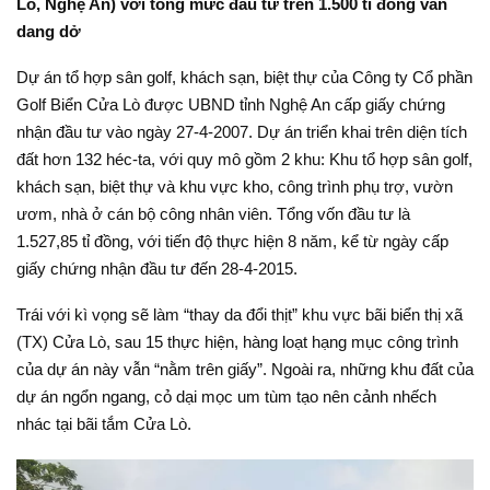
Lò, Nghệ An) với tổng mức đầu tư trên 1.500 tỉ đồng vẫn
dang dở
Dự án tổ hợp sân golf, khách sạn, biệt thự của Công ty Cổ phần
Golf Biển Cửa Lò được UBND tỉnh Nghệ An cấp giấy chứng
nhận đầu tư vào ngày 27-4-2007. Dự án triển khai trên diện tích
đất hơn 132 héc-ta, với quy mô gồm 2 khu: Khu tổ hợp sân golf,
khách sạn, biệt thự và khu vực kho, công trình phụ trợ, vườn
ươm, nhà ở cán bộ công nhân viên. Tổng vốn đầu tư là
1.527,85 tỉ đồng, với tiến độ thực hiện 8 năm, kể từ ngày cấp
giấy chứng nhận đầu tư đến 28-4-2015.
Trái với kì vọng sẽ làm “thay da đổi thịt” khu vực bãi biển thị xã
(TX) Cửa Lò, sau 15 thực hiện, hàng loạt hạng mục công trình
của dự án này vẫn “nằm trên giấy”. Ngoài ra, những khu đất của
dự án ngổn ngang, cỏ dại mọc um tùm tạo nên cảnh nhếch
nhác tại bãi tắm Cửa Lò.