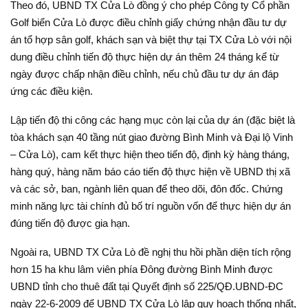
Theo đó, UBND TX Cửa Lò đồng ý cho phép Công ty Cổ phần
Golf biển Cửa Lò được điều chỉnh giấy chứng nhận đầu tư dự
án tổ hợp sân golf, khách sạn và biệt thự tại TX Cửa Lò với nội
dung điều chỉnh tiến độ thực hiện dự án thêm 24 tháng kể từ
ngày được chấp nhận điều chỉnh, nếu chủ đầu tư dự án đáp
ứng các điều kiện.
Lập tiến độ thi công các hạng mục còn lại của dự án (đặc biệt là
tòa khách sạn 40 tầng nút giao đường Bình Minh và Đại lộ Vinh
– Cửa Lò), cam kết thực hiện theo tiến độ, định kỳ hàng tháng,
hàng quý, hàng năm báo cáo tiến độ thực hiện về UBND thị xã
và các sở, ban, ngành liên quan để theo dõi, đôn đốc. Chứng
minh năng lực tài chính đủ bố trí nguồn vốn để thực hiện dự án
đúng tiến độ được gia hạn.
Ngoài ra, UBND TX Cửa Lò đề nghị thu hồi phần diện tích rộng
hơn 15 ha khu lâm viên phía Đông đường Bình Minh được
UBND tỉnh cho thuê đất tại Quyết định số 225/QĐ.UBND-ĐC
ngày 22-6-2009 để UBND TX Cửa Lò lập quy hoạch thống nhất,