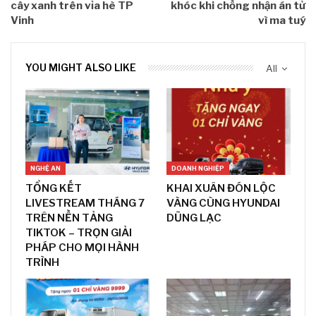
cây xanh trên vỉa hè TP
khóc khi chồng nhận án tử
Vinh
vì ma tuý
YOU MIGHT ALSO LIKE
All
NGHỆ AN
DOANH NGHIỆP
TỔNG KẾT
KHAI XUÂN ĐÓN LỘC
LIVESTREAM THÁNG 7
VÀNG CÙNG HYUNDAI
TRÊN NỀN TẢNG
DŨNG LẠC
TIKTOK – TRỌN GIẢI
PHÁP CHO MỌI HÀNH
TRÌNH