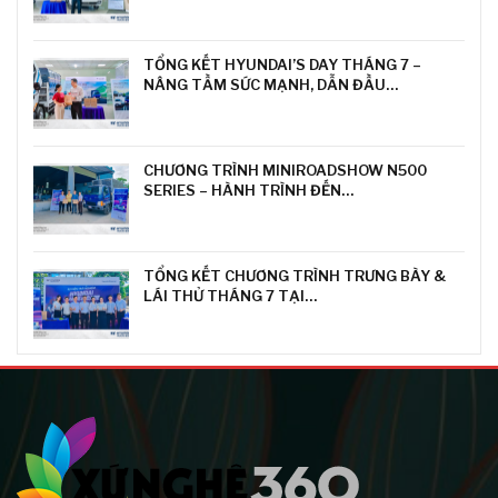
TỔNG KẾT HYUNDAI’S DAY THÁNG 7 –
NÂNG TẦM SỨC MẠNH, DẪN ĐẦU…
CHƯƠNG TRÌNH MINIROADSHOW N500
SERIES – HÀNH TRÌNH ĐẾN…
TỔNG KẾT CHƯƠNG TRÌNH TRƯNG BÀY &
LÁI THỬ THÁNG 7 TẠI…