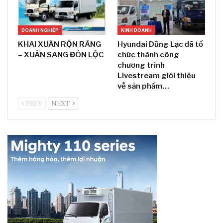
DOANH NGHIỆP
KINH DOANH
KHAI XUÂN RỘN RÀNG
Hyundai Dũng Lạc đã tổ
– XUÂN SANG ĐÓN LỘC
chức thành công
chương trình
Livestream giới thiệu
về sản phẩm…
PREV
NEXT