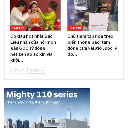
GIẢI TRÍ
GIẢI TRÍ
Cô dâu hot nhất Bạc
Chủ tiệm tạp hóa treo
Liêu nhận của hồi môn
biển thông báo ‘tạm
gần 600 tỷ đồng,
đóng cửa vài giờ’, đọc lý
netizen ào ào xin vía
do…
khởi…
PREV
NEXT