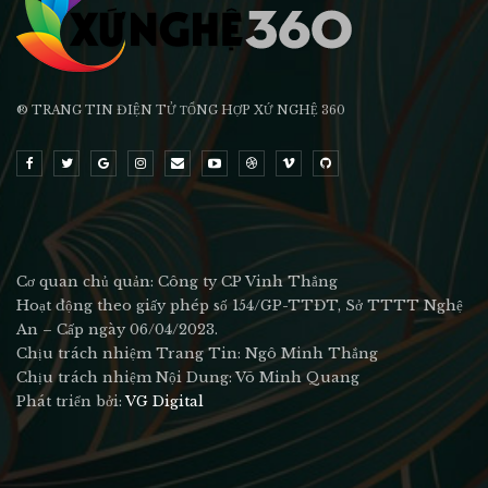
® TRANG TIN ĐIỆN TỬ ТỔNG HỢP XỨ NGHỆ 360
Cơ quan chủ quản: Công ty CP Vinh Thắng
Hoạt động theo giấy phép số 154/GP-TTĐT, Sở TTTT Nghệ
An – Cấp ngày 06/04/2023.
Chịu trách nhiệm Trang Tin: Ngô Minh Thắng
Chịu trách nhiệm Nội Dung: Võ Minh Quang
Phát triển bởi:
VG Digital