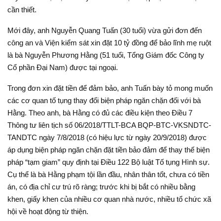
cần thiết.
Mới đây, anh Nguyễn Quang Tuấn (30 tuổi) vừa gửi đơn đến
công an và Viện kiểm sát xin đặt 10 tỷ đồng để bảo lĩnh mẹ ruột
là bà Nguyễn Phương Hằng (51 tuổi, Tổng Giám đốc Công ty
Cổ phần Đại Nam) được tại ngoại.
Trong đơn xin đặt tiền để đảm bảo, anh Tuấn bày tỏ mong muốn
các cơ quan tố tụng thay đổi biện pháp ngăn chặn đối với bà
Hằng. Theo anh, bà Hằng có đủ các điều kiện theo Điều 7
Thông tư liên tịch số 06/2018/TTLT-BCA BQP-BTC-VKSNDTC-
TANDTC ngày 7/8/2018 (có hiệu lực từ ngày 20/9/2018) được
áp dụng biện pháp ngăn chặn đặt tiền bảo đảm để thay thế biện
pháp “tạm giam” quy định tại Điều 122 Bộ luật Tố tụng Hình sự.
Cụ thể là bà Hằng phạm tội lần đầu, nhân thân tốt, chưa có tiền
án, có địa chỉ cư trú rõ ràng; trước khi bị bắt có nhiều bằng
khen, giấy khen của nhiều cơ quan nhà nước, nhiều tổ chức xã
hội về hoạt động từ thiện.