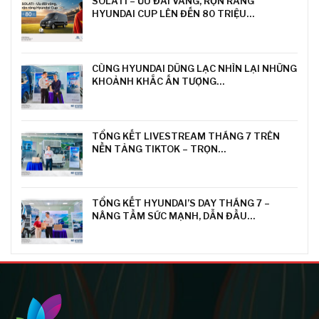
SOLATI – ƯU ĐÃI VÀNG, RỘN RÀNG
HYUNDAI CUP LÊN ĐẾN 80 TRIỆU…
CÙNG HYUNDAI DŨNG LẠC NHÌN LẠI NHỮNG
KHOẢNH KHẮC ẤN TƯỢNG…
TỔNG KẾT LIVESTREAM THÁNG 7 TRÊN
NỀN TẢNG TIKTOK – TRỌN…
TỔNG KẾT HYUNDAI’S DAY THÁNG 7 –
NÂNG TẦM SỨC MẠNH, DẪN ĐẦU…