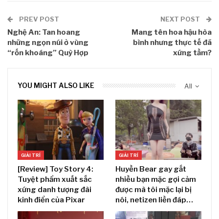
PREV POST
NEXT POST
Nghệ An: Tan hoang
Mang tên hoa hậu hòa
những ngọn núi ở vùng
bình nhưng thực tế đã
“rốn khoáng” Quỳ Hợp
xứng tầm?
YOU MIGHT ALSO LIKE
All
GIẢI TRÍ
GIẢI TRÍ
[Review] Toy Story 4:
Huyền Bear gay gắt
Tuyệt phẩm xuất sắc
nhiều bạn mặc gợi cảm
xứng danh tượng đài
được mà tôi mặc lại bị
kinh điển của Pixar
nói, netizen liền đáp…