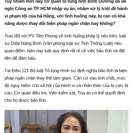
Tuy nhiên mới đây cơ quan tố tụng tỉnh Bình Dương đã đề
nghị Công an TP HCM nhập vụ án, nhằm xử lý triệt để hành
vi phạm tội của bà Hằng, với tình huống này, bị can có khả
năng được thay đổi biện pháp ngăn chặn hay không?
Trao đổi với PV Tiền Phong về tình huống pháp lý nêu trên, luật
sư Diệp Năng Bình (Văn phòng luật sư Tinh Thông Luật) nêu
quan điểm, hiện nay luật quy định rất rõ về việc bảo lĩnh và đặt
tiền để đảm bảo.
Tại Điều 121 Bộ luật Tố tụng Hình sự định nghĩa bảo lĩnh là biện
pháp ngăn chặn thay thế tạm giam. Căn cứ vào tính chất, mức
độ nguy hiểm cho xã hội của hành vi và nhân thân của bị can, bị
cáo, Cơ quan điều tra, Viện kiểm sát, Tòa án có thể quyết định
cho họ được bảo lĩnh.