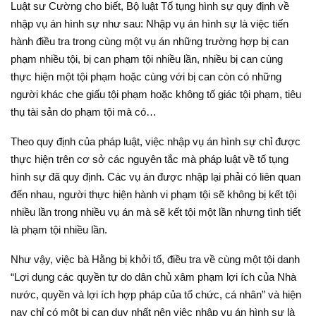
Luật sư Cường cho biết, Bộ luật Tố tụng hình sự quy định về
nhập vụ án hình sự như sau: Nhập vụ án hình sự là việc tiến
hành điều tra trong cùng một vụ án những trường hợp bị can
phạm nhiều tội, bị can phạm tội nhiều lần, nhiều bị can cùng
thực hiện một tội phạm hoặc cùng với bị can còn có những
người khác che giấu tội phạm hoặc không tố giác tội phạm, tiêu
thụ tài sản do phạm tội mà có…
Theo quy định của pháp luật, việc nhập vụ án hình sự chỉ được
thực hiện trên cơ sở các nguyên tắc mà pháp luật về tố tụng
hình sự đã quy định. Các vụ án được nhập lại phải có liên quan
đến nhau, người thực hiện hành vi phạm tội sẽ không bị kết tội
nhiều lần trong nhiều vụ án mà sẽ kết tội một lần nhưng tình tiết
là phạm tội nhiều lần.
Như vậy, việc bà Hằng bị khởi tố, điều tra về cùng một tội danh
“Lợi dụng các quyền tự do dân chủ xâm phạm lợi ích của Nhà
nước, quyền và lợi ích hợp pháp của tổ chức, cá nhân” và hiện
nay chỉ có một bị can duy nhất nên việc nhập vụ án hình sự là