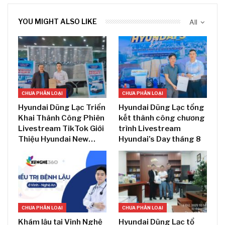
YOU MIGHT ALSO LIKE
All
CHƯA PHÂN LOẠI
CHƯA PHÂN LOẠI
Hyundai Dũng Lạc Triển
Hyundai Dũng Lạc tổng
Khai Thành Công Phiên
kết thành công chương
Livestream TikTok Giới
trình Livestream
Thiệu Hyundai New…
Hyundai’s Day tháng 8
CHƯA PHÂN LOẠI
CHƯA PHÂN LOẠI
Khám lậu tại Vinh Nghệ
Hyundai Dũng Lạc tổ