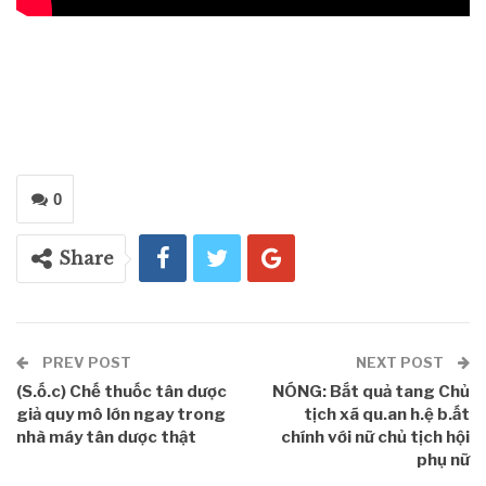
0
Share
PREV POST
NEXT POST
(S.ố.c) Chế thuốc tân dược
NÓNG: Bắt quả tang Chủ
giả quy mô lớn ngay trong
tịch xã qu.an h.ệ b.ất
nhà máy tân dược thật
chính với nữ chủ tịch hội
phụ nữ