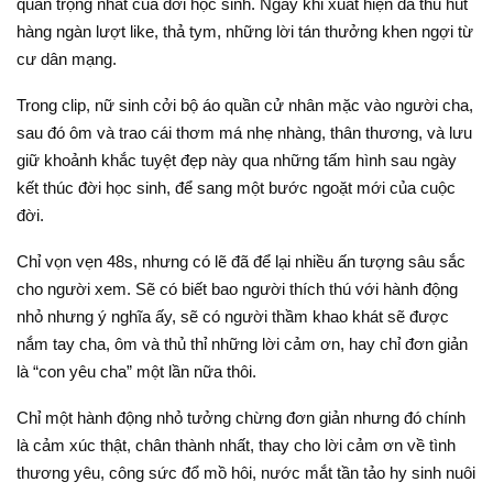
quan trọng nhất của đời học sinh. Ngay khi xuất hiện đã thu hút
hàng ngàn lượt like, thả tym, những lời tán thưởng khen ngợi từ
cư dân mạng.
Trong clip, nữ sinh cởi bộ áo quần cử nhân mặc vào người cha,
sau đó ôm và trao cái thơm má nhẹ nhàng, thân thương, và lưu
giữ khoảnh khắc tuyệt đẹp này qua những tấm hình sau ngày
kết thúc đời học sinh, để sang một bước ngoặt mới của cuộc
đời.
Chỉ vọn vẹn 48s, nhưng có lẽ đã để lại nhiều ấn tượng sâu sắc
cho người xem. Sẽ có biết bao người thích thú với hành động
nhỏ nhưng ý nghĩa ấy, sẽ có người thầm khao khát sẽ được
nắm tay cha, ôm và thủ thỉ những lời cảm ơn, hay chỉ đơn giản
là “con yêu cha” một lần nữa thôi.
Chỉ một hành động nhỏ tưởng chừng đơn giản nhưng đó chính
là cảm xúc thật, chân thành nhất, thay cho lời cảm ơn về tình
thương yêu, công sức đổ mồ hôi, nước mắt tần tảo hy sinh nuôi