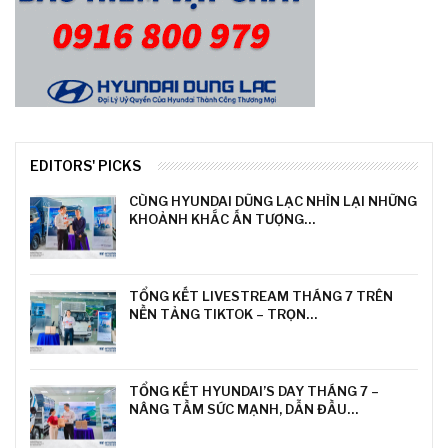
EDITORS' PICKS
CÙNG HYUNDAI DŨNG LẠC NHÌN LẠI NHỮNG
KHOẢNH KHẮC ẤN TƯỢNG…
TỔNG KẾT LIVESTREAM THÁNG 7 TRÊN
NỀN TẢNG TIKTOK – TRỌN…
TỔNG KẾT HYUNDAI’S DAY THÁNG 7 –
NÂNG TẦM SỨC MẠNH, DẪN ĐẦU…