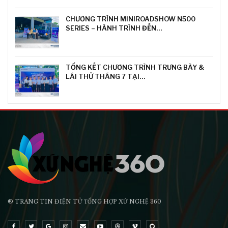
CHƯƠNG TRÌNH MINIROADSHOW N500
SERIES – HÀNH TRÌNH ĐẾN…
TỔNG KẾT CHƯƠNG TRÌNH TRƯNG BÀY &
LÁI THỬ THÁNG 7 TẠI…
® TRANG TIN ĐIỆN TỬ ТỔNG HỢP XỨ NGHỆ 360