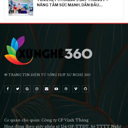
NÂNG TẦM SỨC MẠNH, DẪN ĐẦU…
® TRANG TIN ĐIỆN TỬ ТỔNG HỢP XỨ NGHỆ 360
Cơ quan chủ quản: Công ty CP Vinh Thắng
Hoạt động theo giấy phép số 154/GP-TTĐT, Sở TTTT Nghệ