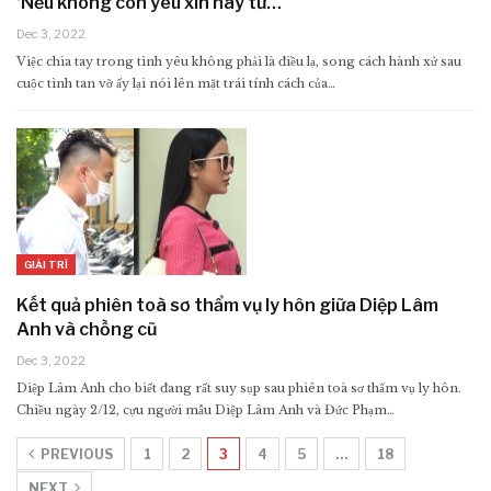
‘Nếu không còn yêu xin hãy tử…
Dec 3, 2022
Việc chia tay trong tình yêu không phải là điều lạ, song cách hành xử sau
cuộc tình tan vỡ ấy lại nói lên mặt trái tính cách của…
GIẢI TRÍ
Kết quả phiên toà sơ thẩm vụ ly hôn giữa Diệp Lâm
Anh và chồng cũ
Dec 3, 2022
Diệp Lâm Anh cho biết đang rất suy sụp sau phiên toà sơ thẩm vụ ly hôn.
Chiều ngày 2/12, cựu người mẫu Diệp Lâm Anh và Đức Phạm…
PREVIOUS
1
2
3
4
5
…
18
NEXT