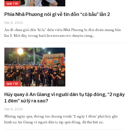
GIẢI TRÍ
Phía Nhã Phương nói gì về tin đồn “có bầu” lần 2
Dec 6, 2022
Ăn đồ chua giỏi đến “kì lạ” diễn viên Nhã Phương bị đồn đoán mang bầu
lần 2. Mới đây, trong buổi livestream trò chuyện cùng…
GIẢI TRÍ
Hủy quay ở An Giang vì người dân tụ tập đông, “2 ngày
1 đêm” xử lý ra sao?
Dec 6, 2022
Những ngày qua, thông tin chương trình "2 ngày 1 đêm" phải hủy ghi
hình tại An Giang vì người dân tụ tập quá đông, đã thu hút sự…