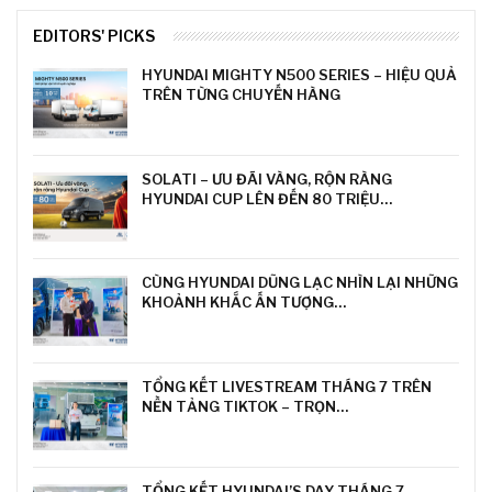
EDITORS' PICKS
HYUNDAI MIGHTY N500 SERIES – HIỆU QUẢ
TRÊN TỪNG CHUYẾN HÀNG
SOLATI – ƯU ĐÃI VÀNG, RỘN RÀNG
HYUNDAI CUP LÊN ĐẾN 80 TRIỆU…
CÙNG HYUNDAI DŨNG LẠC NHÌN LẠI NHỮNG
KHOẢNH KHẮC ẤN TƯỢNG…
TỔNG KẾT LIVESTREAM THÁNG 7 TRÊN
NỀN TẢNG TIKTOK – TRỌN…
TỔNG KẾT HYUNDAI’S DAY THÁNG 7 –