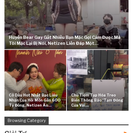
Huyền Bear Gay Gắt Nhiều Bạn Mặc Gợi Cảm Được Mà
Tôi Mặc Lại Bị Nói, Netizen Liền Đáp Một…
Cô Dâu Hot Nhất Bạc Liêu
Chủ Tiệm Tạp Hóa Treo
Nhận Của Hồi Môn Gần 600
Biển Thông Báo ‘tạm Đóng
Tỷ Đồng, Netizen Ào…
Cửa Vài…
Browsing Category