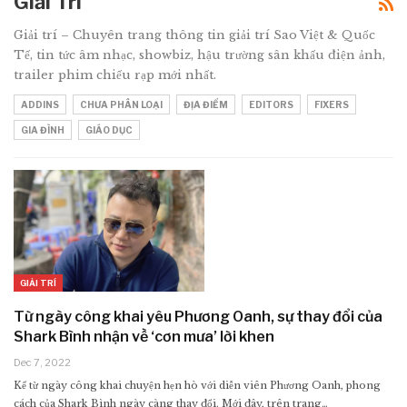
Giải Trí
Giải trí – Chuyên trang thông tin giải trí Sao Việt & Quốc
Tế, tin tức âm nhạc, showbiz, hậu trường sân khấu điện ảnh,
trailer phim chiếu rạp mới nhất.
ADDINS
CHƯA PHÂN LOẠI
ĐỊA ĐIỂM
EDITORS
FIXERS
GIA ĐÌNH
GIÁO DỤC
GIẢI TRÍ
Từ ngày công khai yêu Phương Oanh, sự thay đổi của
Shark Bình nhận về ‘cơn mưa’ lời khen
Dec 7, 2022
Kể từ ngày công khai chuyện hẹn hò với diễn viên Phương Oanh, phong
cách của Shark Bình ngày càng thay đổi. Mới đây, trên trang…