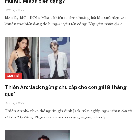
mũi MC Misoa biến dạng?
Dec 5, 2022
Mới đây MC - KOLs Misoa khiến netizen hoảng hốt khi xuất hiện với
khuôn mặt biến dạng do bị người yêu tấn công. Nguyên nhân được…
GIẢI TRÍ
Thiên An: ‘Jack ngừng chu cấp cho con gái 8 tháng
qua’
Dec 5, 2022
Thiên An phủ nhận thông tin gia đình Jack trả nợ giúp người thân của cô
số tiền 2 tỷ đồng. Ngoài ra, nam ca sĩ cũng ngừng chu cấp…