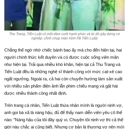
Thu Trang, Tiến Luật có một đám cưới hạnh phúc và từ đó gây dựng cơ
nghiệp. (Ảnh chụp màn hình FB Tiến Luật)
Chẳng thể ngờ nhờ chiếc bánh bao ấy mà cho đến hiện tại, hai
người chính thức kết duyên và có được cuộc sống viên mãn
như hiện tại. Trải qua nhiều khó khăn, hiện tại cả Thu Trang và
Tiến Luật đều là những nghệ sĩ thành công với mức cat-xê cao
ngất ngưởng. Ngoài ra, cả hai còn chuyển hướng làm sản xuất
với nhiều sản phẩm điện ảnh lẫn phim chiếu mạng và gặt hái
được nhiều thành công nhất định.
Trên trang cá nhân, Tiến Luật thừa nhận mình là người nịnh vợ,
anh gọi bà xã là nàng hậu, đủ để thấy nam diễn viên yêu cô thế
nào: “Nàng hậu của tôi đây quý vị. Chuyện tôi nịnh vợ thì cả thế
giới này chắc ai cũng biết. Nhưng cơ bản là thương vợ nên mới