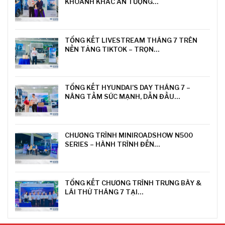
KHOẢNH KHẮC ẤN TƯỢNG…
TỔNG KẾT LIVESTREAM THÁNG 7 TRÊN
NỀN TẢNG TIKTOK – TRỌN…
TỔNG KẾT HYUNDAI’S DAY THÁNG 7 –
NÂNG TẦM SỨC MẠNH, DẪN ĐẦU…
CHƯƠNG TRÌNH MINIROADSHOW N500
SERIES – HÀNH TRÌNH ĐẾN…
TỔNG KẾT CHƯƠNG TRÌNH TRƯNG BÀY &
LÁI THỬ THÁNG 7 TẠI…