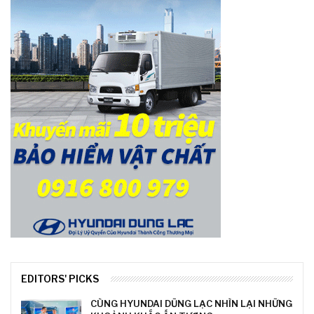
EDITORS' PICKS
CÙNG HYUNDAI DŨNG LẠC NHÌN LẠI NHỮNG