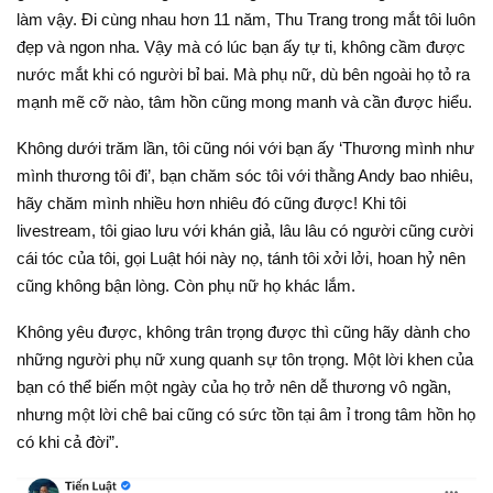
làm vậy. Đi cùng nhau hơn 11 năm, Thu Trang trong mắt tôi luôn
đẹp và ngon nha. Vậy mà có lúc bạn ấy tự ti, không cầm được
nước mắt khi có người bỉ bai. Mà phụ nữ, dù bên ngoài họ tỏ ra
mạnh mẽ cỡ nào, tâm hồn cũng mong manh và cần được hiểu.
Không dưới trăm lần, tôi cũng nói với bạn ấy ‘Thương mình như
mình thương tôi đi’, bạn chăm sóc tôi với thằng Andy bao nhiêu,
hãy chăm mình nhiều hơn nhiêu đó cũng được! Khi tôi
livestream, tôi giao lưu với khán giả, lâu lâu có người cũng cười
cái tóc của tôi, gọi Luật hói này nọ, tánh tôi xởi lởi, hoan hỷ nên
cũng không bận lòng. Còn phụ nữ họ khác lắm.
Không yêu được, không trân trọng được thì cũng hãy dành cho
những người phụ nữ xung quanh sự tôn trọng. Một lời khen của
bạn có thể biến một ngày của họ trở nên dễ thương vô ngần,
nhưng một lời chê bai cũng có sức tồn tại âm ỉ trong tâm hồn họ
có khi cả đời”.