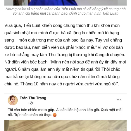
Nhưng chính vì sự chân thành của Tiến Luật mà cô đã đồng ý về chung nhà
với anh chỉ bằng một cái bánh bao. (Ảnh chụp màn hình Tiến Luật)
Vừa qua, Tiến Luật khiến công chúng thích thú khi khoe món
quà sinh nhật mà mình được bà xã tặng là chiếc mô tô hạng
sang – món quà trong mơ của anh bao lâu nay. Tuy vui chẳng
được bao lâu, nam diễn viên đã phải “khóc mếu” vì vợ đòi bán
xe bởi chẳng may làm Thu Trang bị thương khi đang di chuyển.
Nữ diễn viên bộc bạch: “Mình nên nói sao để anh ấy tin đây mọi
người, 6 năm qua làm anh ấy mất niềm tin quá rồi! Thôi chắc
mai trả xe lại không mua nữa quá chứ năn nỉ tin đi mà không
chịu nè. Tháng 10 năm nay có người vừa cười vừa ngủ rồi”.