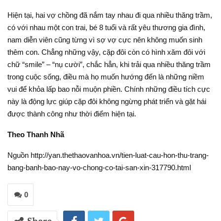
Hiện tại, hai vợ chồng đã nắm tay nhau đi qua nhiều thăng trầm,
có với nhau một con trai, bé 8 tuổi và rất yêu thương gia đình,
nam diễn viên cũng từng vì sợ vợ cực nên không muốn sinh
thêm con. Chẳng những vậy, cặp đôi còn có hình xăm đôi với
chữ “smile” – “nụ cười”, chắc hẳn, khi trải qua nhiều thăng trầm
trong cuộc sống, điều mà họ muốn hướng đến là những niềm
vui để khỏa lấp bao nỗi muộn phiền. Chính những điều tích cực
này là động lực giúp cặp đôi không ngừng phát triển và gặt hái
được thành công như thời điểm hiện tại.
Theo Thanh Nhã
Nguồn http://yan.thethaovanhoa.vn/tien-luat-cau-hon-thu-trang-
bang-banh-bao-nay-vo-chong-co-tai-san-xin-317790.html
0