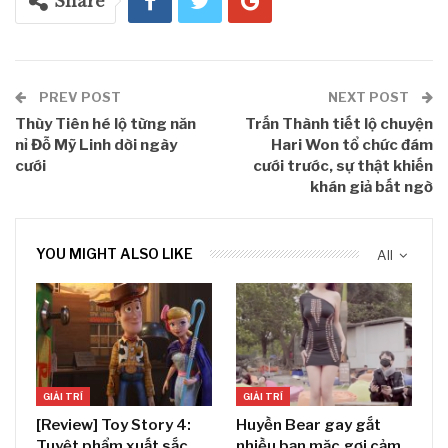
Share
PREV POST
NEXT POST
Thùy Tiên hé lộ từng năn
Trấn Thành tiết lộ chuyện
nỉ Đỗ Mỹ Linh dời ngày
Hari Won tổ chức đám
cưới
cưới trước, sự thật khiến
khán giả bất ngờ
YOU MIGHT ALSO LIKE
All
GIẢI TRÍ
GIẢI TRÍ
[Review] Toy Story 4:
Huyền Bear gay gắt
Tuyệt phẩm xuất sắc
nhiều bạn mặc gợi cảm