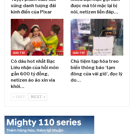
xứng danh tượng đài
được mà tôi mặc lại bị
kinh điển của Pixar
nói, netizen liền đáp…
GIẢI TRÍ
GIẢI TRÍ
Cô dâu hot nhất Bạc
Chủ tiệm tạp hóa treo
Liêu nhận của hồi môn
biển thông báo ‘tạm
gần 600 tỷ đồng,
đóng cửa vài giờ’, đọc lý
netizen ào ào xin vía
do…
khởi…
PREV
NEXT