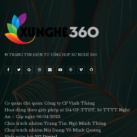
® TRANG TIN ĐIỆN TỬ ТỔNG HỢP XỨ NGHỆ 360
Cơ quan chủ quản: Công ty CP Vinh Thắng
Hoạt động theo giấy phép số 154/GP-TTĐT, Sở TTTT Nghệ
An – Cấp ngày 06/04/2023.
Chịu trách nhiệm Trang Tin: Ngô Minh Thắng
Chịu trách nhiệm Nội Dung: Võ Minh Quang
Phát triển bởi:
VG Digital