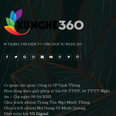
® TRANG TIN ĐIỆN TỬ ТỔNG HỢP XỨ NGHỆ 360
Cơ quan chủ quản: Công ty CP Vinh Thắng
Hoạt động theo giấy phép số 154/GP-TTĐT, Sở TTTT Nghệ
An – Cấp ngày 06/04/2023.
Chịu trách nhiệm Trang Tin: Ngô Minh Thắng
Chịu trách nhiệm Nội Dung: Võ Minh Quang
Phát triển bởi:
VG Digital