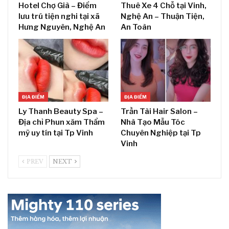
Hotel Chợ Già – Điểm
Thuê Xe 4 Chỗ tại Vinh,
lưu trú tiện nghi tại xã
Nghệ An – Thuận Tiện,
Hưng Nguyên, Nghệ An
An Toàn
ĐỊA ĐIỂM
ĐỊA ĐIỂM
Ly Thanh Beauty Spa –
Trần Tài Hair Salon –
Địa chỉ Phun xăm Thẩm
Nhà Tạo Mẫu Tóc
mỹ uy tín tại Tp Vinh
Chuyên Nghiệp tại Tp
Vinh
PREV
NEXT