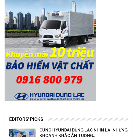
EDITORS' PICKS
CÙNG HYUNDAI DŨNG LẠC NHÌN LẠI NHỮNG
KHOẢNH KHẮC ẤN TƯỢNG…