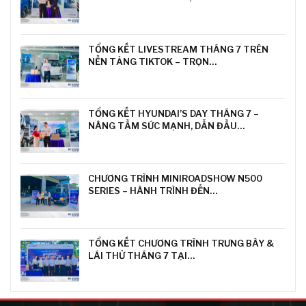
TỔNG KẾT LIVESTREAM THÁNG 7 TRÊN
NỀN TẢNG TIKTOK – TRỌN…
TỔNG KẾT HYUNDAI’S DAY THÁNG 7 –
NÂNG TẦM SỨC MẠNH, DẪN ĐẦU…
CHƯƠNG TRÌNH MINIROADSHOW N500
SERIES – HÀNH TRÌNH ĐẾN…
TỔNG KẾT CHƯƠNG TRÌNH TRƯNG BÀY &
LÁI THỬ THÁNG 7 TẠI…