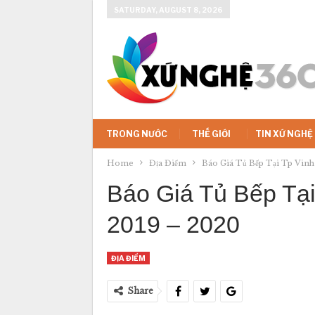
SATURDAY, AUGUST 8, 2026
TRONG NƯỚC
THẾ GIỚI
TIN XỨ NGHỆ
Home
Địa Điểm
Báo Giá Tủ Bếp Tại Tp Vin
Báo Giá Tủ Bếp Tạ
2019 – 2020
ĐỊA ĐIỂM
Share