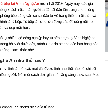
 tủ bếp tại Vinh Nghệ An
mới nhất 2019. Ngày nay, các gia
hòng khách nữa mà người ta đã bắt đầu tân trang cho phòng
hòng bếp cũng cần có sự đầu tư về trang thiết bị nội thất, và
ính là tủ bếp. Tủ bếp là nơi chứa đựng các đồ dùng nội trợ
nắp và đẹp mắt hơn.
ỗ tự nhiên, gỗ công nghiệp hay tủ bếp nhựa tại Vinh Nghệ an
trong bài viết dưới đây, mình xin chia sẻ cho các bạn bảng báo
ạn cùng tham khảo nhé!
 Nghệ An như thế nào ?
 vị tính là mét dài, mét dài được tính như thế nào nói chi tiết
 nhiều người. Nói một cách đơn giản thì bằng công thức sau: Mét
p không tính không gian của tủ lạnh