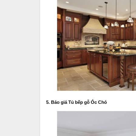
5. Báo giá Tủ bếp gỗ Óc Chó