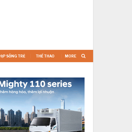
SIGN IN
HỊP SỐNG TRẺ
THỂ THAO
MORE