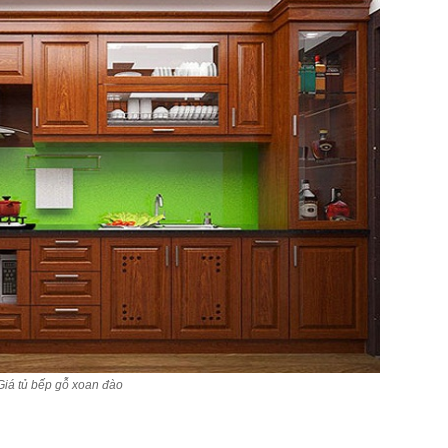
Giá tủ bếp gỗ xoan đào