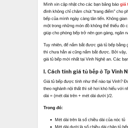
Mình xin cập nhật cho các bạn bảng báo
giá
đình không chỉ chăm chút “trang điểm” cho p
bếp của mình ngày càng tân tiến. Không gian p
một trong những món đồ không thể thiếu đó ch
giúp cho phòng bếp trở nên gọn gàng, ngăn 
Tuy nhiên, để nắm bắt được giá tủ bếp bằng g
thì chưa hẳn ai cũng nắm bắt được. Bởi vậy, 
giá tủ bếp mới nhất tại Vinh Nghệ an. Các b
I. Cách tính giá tủ bếp ở Tp Vinh
Giá tủ bếp được tính như thế nào tại Vinh? Đơn
theo nghành nội thất thì sẽ hơi khó hiểu với
dài = (mét dài trên + mét dài dưới )/2.
Trong đó:
Mét dài trên là số chiều dài của nóc tủ
Mét dài dưới là số chiều dài chân tủ bế