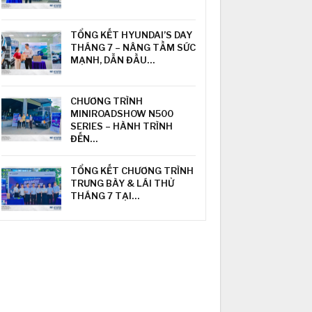
TỔNG KẾT HYUNDAI’S DAY
THÁNG 7 – NÂNG TẦM SỨC
MẠNH, DẪN ĐẦU…
CHƯƠNG TRÌNH
MINIROADSHOW N500
SERIES – HÀNH TRÌNH
ĐẾN…
TỔNG KẾT CHƯƠNG TRÌNH
TRƯNG BÀY & LÁI THỬ
THÁNG 7 TẠI…