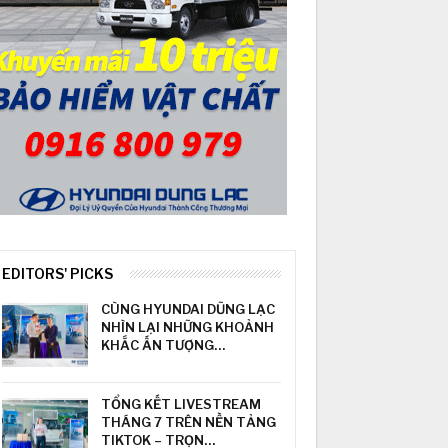
EDITORS' PICKS
CÙNG HYUNDAI DŨNG LẠC
NHÌN LẠI NHỮNG KHOẢNH
KHẮC ẤN TƯỢNG…
TỔNG KẾT LIVESTREAM
THÁNG 7 TRÊN NỀN TẢNG
TIKTOK – TRỌN…