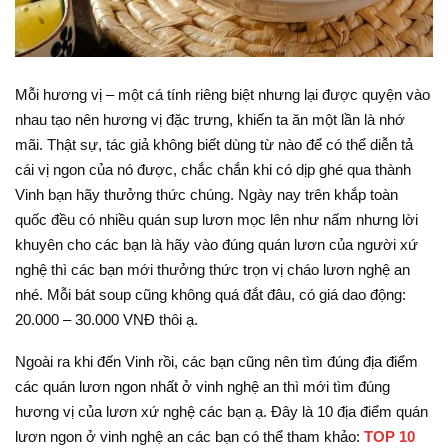
Mỗi hương vị – một cá tính riêng biệt nhưng lại được quyện vào
nhau tạo nên hương vị đặc trưng, khiến ta ăn một lần là nhớ
mãi. Thật sự, tác giả không biết dùng từ nào để có thể diễn tả
cái vị ngon của nó được, chắc chắn khi có dịp ghé qua thành
Vinh bạn hãy thưởng thức chúng. Ngày nay trên khắp toàn
quốc đều có nhiều quán sup lươn mọc lên như nấm nhưng lời
khuyên cho các bạn là hãy vào đúng quán lươn của người xứ
nghệ thì các bạn mới thưởng thức trọn vị cháo lươn nghệ an
nhé. Mỗi bát soup cũng không quá đắt đâu, có giá dao động:
20.000 – 30.000 VNĐ thôi ạ.
Ngoài ra khi đến Vinh rồi, các bạn cũng nên tìm đúng địa điểm
các quán lươn ngon nhất ở vinh nghệ an thì mới tìm đúng
hương vị của lươn xứ nghệ các bạn ạ. Đây là 10 địa điểm quán
lươn ngon ở vinh nghệ an các bạn có thể tham khảo:
TOP 10