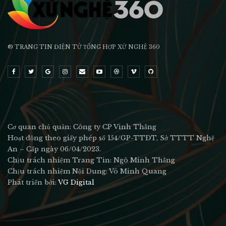
® TRANG TIN ĐIỆN TỬ ТỔNG HỢP XỨ NGHỆ 360
Cơ quan chủ quản: Công ty CP Vinh Thắng
Hoạt động theo giấy phép số 154/GP-TTĐT, Sở TTTT Nghệ
An – Cấp ngày 06/04/2023.
Chịu trách nhiệm Trang Tin: Ngô Minh Thắng
Chịu trách nhiệm Nội Dung: Võ Minh Quang
Phát triển bởi:
VG Digital