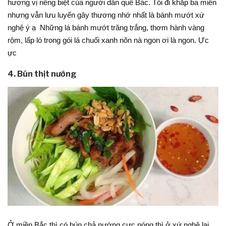
hương vị riêng biệt của người dân quê Bác. Tôi đi khắp ba miền
nhưng vẫn lưu luyến gây thương nhớ nhất là bánh mướt xứ
nghệ ý ạ Những lá bánh mướt trăng trắng, thơm hành vàng
rộm, lấp ló trong gói lá chuối xanh nõn nà ngon ơi là ngon. Ực
ực
4. Bún thịt nướng
Ở miền Bắc thì có bún chả nướng cực nóng thì ở xứ nghệ lại