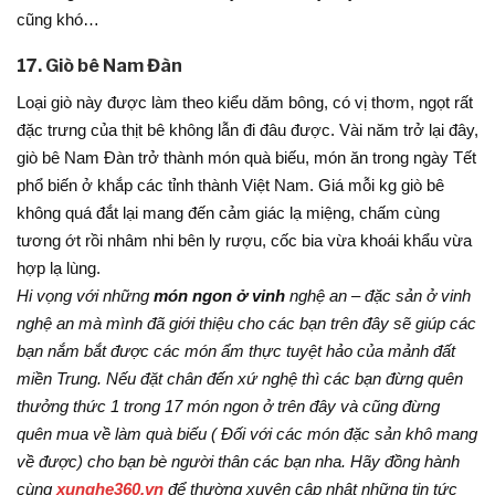
cũng khó…
17. Giò bê Nam Đàn
Loại giò này được làm theo kiểu dăm bông, có vị thơm, ngọt rất
đặc trưng của thịt bê không lẫn đi đâu được. Vài năm trở lại đây,
giò bê Nam Đàn trở thành món quà biếu, món ăn trong ngày Tết
phổ biến ở khắp các tỉnh thành Việt Nam. Giá mỗi kg giò bê
không quá đắt lại mang đến cảm giác lạ miệng, chấm cùng
tương ớt rồi nhâm nhi bên ly rượu, cốc bia vừa khoái khẩu vừa
hợp lạ lùng.
Hi vọng với những
món ngon ở vinh
nghệ an – đặc sản ở vinh
nghệ an mà mình đã giới thiệu cho các bạn trên đây sẽ giúp các
bạn nắm bắt được các món ẩm thực tuyệt hảo của mảnh đất
miền Trung. Nếu đặt chân đến xứ nghệ thì các bạn đừng quên
thưởng thức 1 trong 17 món ngon ở trên đây và cũng đừng
quên mua về làm quà biếu ( Đối với các món đặc sản khô mang
về được) cho bạn bè người thân các bạn nha. Hãy đồng hành
cùng
xunghe360.vn
để thường xuyên cập nhật những tin tức