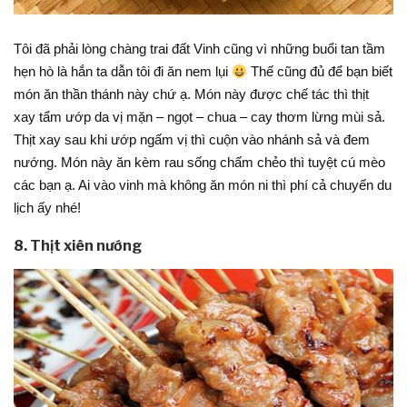
Tôi đã phải lòng chàng trai đất Vinh cũng vì những buổi tan tầm
hẹn hò là hắn ta dẫn tôi đi ăn nem lụi
Thế cũng đủ để bạn biết
món ăn thần thánh này chứ ạ. Món này được chế tác thì thịt
xay tẩm ướp da vị mặn – ngọt – chua – cay thơm lừng mùi sả.
Thịt xay sau khi ướp ngấm vị thì cuộn vào nhánh sả và đem
nướng. Món này ăn kèm rau sống chấm chẻo thì tuyệt cú mèo
các bạn ạ. Ai vào vinh mà không ăn món ni thì phí cả chuyến du
lịch ấy nhé!
8. Thịt xiên nướng