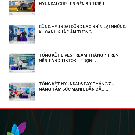
HYUNDAI CUP LÊN ĐẾN 80 TRIỆU…
CÙNG HYUNDAI DŨNG LẠC NHÌN LẠI NHỮNG
KHOẢNH KHẮC ẤN TƯỢNG…
TỔNG KẾT LIVESTREAM THÁNG 7 TRÊN
NỀN TẢNG TIKTOK – TRỌN…
TỔNG KẾT HYUNDAI’S DAY THÁNG 7 –
NÂNG TẦM SỨC MẠNH, DẪN ĐẦU…