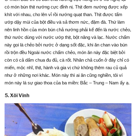
có món bún thịt nướng cực đỉnh nị. Thịt đem nướng được xếp
khít với nhau, cho lên vỉ rồi nướng quạt than. Thịt được tẩm
ướp dậy mùi của bột điều và sả thơm nức, đậm đà. Thứ làm
nên linh hồn của món bún chả nướng phải kể đến là nước chẻo,
thứ nước dùng với nước ướp thịt, bột năng và lạc. Nước chấm
này gọi là chẻo bởi nước ở dạng sốt đặc, khi ăn chan vào bún
rồi trộn đều Ngoài nước chấm chẻo, món ăn này đặc biệt bởi
còn có cả dấm chua đu đủ, cà rốt. Nhân chả cuốn ở đây chỉ có
miến, mộc nhĩ, thịt, hành và gia vị chứ không thêm rau củ quả
như ở những nơi khác. Món này thì ai ăn cũng nghiền, tôi ví
món này lá sự giao thoa của ba miền: Bắc – Trung – Nam ấy ạ.
5. Xôi Vinh