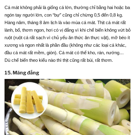
Cá mát không phải là giống cá lớn, thường chỉ bằng hai hoặc ba
ngón tay người lớn, con “bự” cũng chỉ chừng 0,5 đến 0,8 kg.
Hàng năm, tháng 8 âm lịch là vào mùa cá mát. Thịt cá mát rất
lành, bổ, thơm ngon, hơi có vị đắng vì khi chế biến không vứt bỏ
ruột (ruột cá rất sạch vì chủ yếu ăn thức ăn thực vật), mỡ béo ít
xương và ngon nhất là phần đầu (không như các loại cá khác,
đầu cá mát rất mềm, giòn). Cá mát có thể kho, rán, nướng…
Dù chế biến theo kiểu nào thì thịt cũng rất bùi, rất thơm.
15. Măng đắng