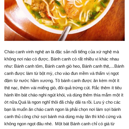
Cháo canh vinh nghệ an là đặc sản nổi tiếng của xứ nghệ mà
không nơi nào có được. Bánh canh có rất nhiều vị khác nhau
như: Bánh canh tôm, Bánh canh giò heo, Bánh canh thịt,…Bánh
canh được làm từ bột mỳ, cho vào đun mềm và thấm vị ngọt
đậm từ nước hầm xương. Tô bánh canh được ăn kèm một ít
thịt nạc, thêm vài miếng giò, đôi quả trứng cút. Rắc thêm ít tiêu
hành lên bát cháo nghi ngút khói, và dùng thêm thìa mắm một ít
ớt nữa.Quá là ngon nghĩ thôi đã chảy dãi ra rồi. Lưu ý cho các
bạn là muốn ăn cháo canh ngon là phải chọn nơi làm sợi bánh
canh thủ công chứ sợi bánh mà dùng máy lăn thì khô cứng và
không ngon ngọt đâu nhé. Một bát Bánh canh chỉ có giá từ