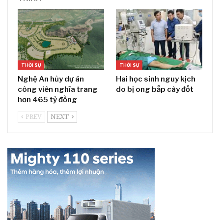
THỜI SỰ
THỜI SỰ
Nghệ An hủy dự án
Hai học sinh nguy kịch
công viên nghĩa trang
do bị ong bắp cày đốt
hơn 465 tỷ đồng
PREV
NEXT