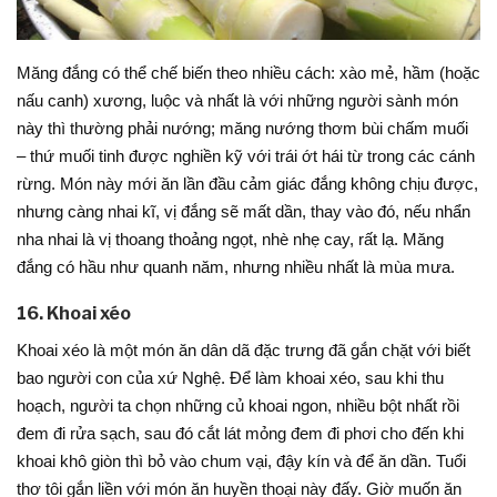
Măng đắng có thể chế biến theo nhiều cách: xào mẻ, hầm (hoặc
nấu canh) xương, luộc và nhất là với những người sành món
này thì thường phải nướng; măng nướng thơm bùi chấm muối
– thứ muối tinh được nghiền kỹ với trái ớt hái từ trong các cánh
rừng. Món này mới ăn lần đầu cảm giác đắng không chịu được,
nhưng càng nhai kĩ, vị đắng sẽ mất dần, thay vào đó, nếu nhẩn
nha nhai là vị thoang thoảng ngọt, nhè nhẹ cay, rất lạ. Măng
đắng có hầu như quanh năm, nhưng nhiều nhất là mùa mưa.
16. Khoai xéo
Khoai xéo là một món ăn dân dã đặc trưng đã gắn chặt với biết
bao người con của xứ Nghệ. Để làm khoai xéo, sau khi thu
hoạch, người ta chọn những củ khoai ngon, nhiều bột nhất rồi
đem đi rửa sạch, sau đó cắt lát mỏng đem đi phơi cho đến khi
khoai khô giòn thì bỏ vào chum vại, đậy kín và để ăn dần. Tuổi
thơ tôi gắn liền với món ăn huyền thoại này đấy. Giờ muốn ăn