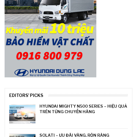
EDITORS' PICKS
HYUNDAI MIGHTY N500 SERIES – HIỆU QUẢ
TRÊN TỪNG CHUYẾN HÀNG
SOLATI – ƯU ĐÃI VÀNG, RỘN RÀNG