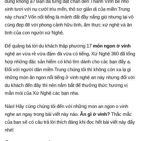
đúng không ạ? Bạn đã từng đặt chân đến Thành Vinh bé nhỏ
xinh tươi với nụ cười trìu mến, thô sơ giản dị của miền Trung
này chưa? Vốn nổi tiếng là mảnh đất đầy nắng gió nhưng lại vô
cùng đẹp đẽ với phong cảnh hữu tình, ẩm thực xứ nghệ và ân
tình của con người xứ Nghệ.
Để quảng bá tới du khách thập phương 17
món ngon ở vinh
nghệ an vừa rẻ vừa đậm đà vừa có tiếng, Xứ Nghệ 360 đã tổng
hợp những đặc sản hiểm có khó tìm dành cho các bạn đấy ạ.
Đối với người dân miền Trung chúng tôi thì không còn xa lạ gì
những món ăn ngon nổi tiếng ở vinh nghệ an này nhưng đối với
du khách đến đây thì nên nắm bắt để thưởng thức hương vị
mằn mòi của Xứ Nghệ các bạn nha.
Nào! Hãy cùng chúng tôi đến với những mon an ngon o vinh
nghe an ngay trong bài viết này nào.
Ăn gì ở vinh?
Thắc mắc
của bạn sẽ có câu trả lời thích đáng khi đọc hết bài viết này đấy
nhé!