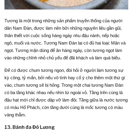
Tương là một trong những sản phẩm truyền thống của người
dân Nam Đàn, được làm nên bởi những nguyên liệu gần gũi,
thân thiết với cuộc sống hàng ngày nhu đậu nành, nếp hoặc
ngô, muối và nước. Tương Nam Đàn lại có đủ hai loại: Mặn và
ngọt. Tương mặn dùng để ăn hàng ngày, còn tương ngọt làm
vào những chĩnh nhỏ chủ yếu để đãi khách và làm quà biếu.
Để có được chum tương ngon, đòi hỏi ở người làm tương sự
kỳ công, tỷ mẩn, bởi nếu vô tình hay cố ý cho thêm một thứ gì
vào, chum tương sẽ bị hỏng. Trong một chai tương Nam Đàn
có ba tầng khác nhau nếu nhìn từ ngoài vỏ. Tầng trên cùng là
đậu hạt mới chỉ được dập vỡ làm đôi. Tầng giữa là nước tương
có màu Hổ Phách, còn tầng dưới cùng là mốc tương có màu
vàng thẫm.
13. Bánh đa Đô Lương