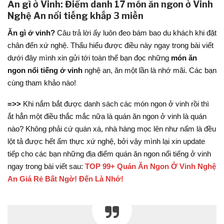
Ăn gì ở Vinh: Điểm danh 17 món ăn ngon ở Vinh
Nghệ An nổi tiếng khắp 3 miền
Ăn gì ở vinh?
Câu trả lời ấy luôn đeo bám bao du khách khi đặt
chân đến xứ nghệ. Thấu hiểu được điều này ngay trong bài viết
dưới đây mình xin gửi tới toàn thể bạn đọc những
món ăn
ngon nổi tiếng ở vinh
nghệ an, ăn một lần là nhớ mãi. Các bạn
cùng tham khảo nào!
=>>
Khi nắm bắt được danh sách các món ngon ở vinh rồi thì
ắt hẳn một điều thắc mắc nữa là quán ăn ngon ở vinh là quán
nào? Không phải cứ quán xá, nhà hàng mọc lên như nấm là đều
lột tả được hết ẩm thực xứ nghệ, bởi vậy mình lại xin update
tiếp cho các bạn những địa điểm quán ăn ngon nổi tiếng ở vinh
ngay trong bài viết sau:
TOP 99+ Quán Ăn Ngon Ở Vinh Nghệ
An Giá Rẻ Bất Ngờ! Đến Là Nhớ!