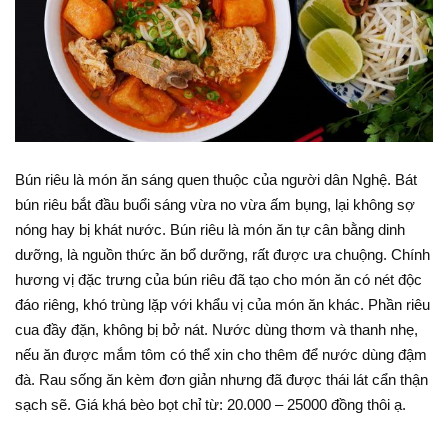
Bún riêu là món ăn sáng quen thuộc của người dân Nghệ. Bát
bún riêu bắt đầu buổi sáng vừa no vừa ấm bụng, lại không sợ
nóng hay bị khát nước. Bún riêu là món ăn tự cân bằng dinh
dưỡng, là nguồn thức ăn bổ dưỡng, rất được ưa chuộng. Chính
hương vị đặc trưng của bún riêu đã tạo cho món ăn có nét độc
đáo riêng, khó trùng lặp với khẩu vị của món ăn khác. Phần riêu
cua đầy đặn, không bị bở nát. Nước dùng thơm và thanh nhẹ,
nếu ăn được mắm tôm có thể xin cho thêm để nước dùng đậm
đà. Rau sống ăn kèm đơn giản nhưng đã được thái lát cẩn thận
sạch sẽ. Giá khá bèo bọt chỉ từ: 20.000 – 25000 đồng thôi ạ.