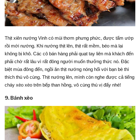
Thịt xiên nướng Vinh có mùi thơm phưng phức, được tẩm ướp
rồi mới nướng. Khi nướng thịt lên, thịt rất mềm, béo mà lại
không bị khô. Các cô bán hàng phải quạt tay liên mà khách đến
phải chờ rất lâu vì rất đông người muốn thưởng thức nó. Đặc
biệt mùa đông đến, ngồi ăn thịt nướng nóng hổi với bạn bè thì
thích thú vô cùng. Thịt nướng lên, mình còn nghe được cả tiếng
cháy xèo xèo trên bếp than hồng, vô cùng thú vị đấy nhé!
9. Bánh xèo