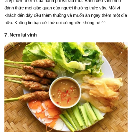
là vị thơm thơm của hành phi và rau mùi. Bánh bèo Vinh như
đánh thức mọi giác quan của người thưởng thức vậy. Mỗi vị
khách đến đây đều thèm thuồng và muốn ăn ngay thêm một đĩa
nữa. Không tin bạn cứ thử coi có nghiền không nè ^^
7. Nem lụi vinh