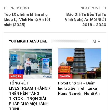
PREV POST
NEXT POST
Top 10 phòng khám phụ
Báo Giá Tủ Bếp Tại Tp
khoa tại Vinh Nghệ An tốt
Vinh Nghệ An Mới Nhất
nhất (2025)
2019 – 2020
YOU MIGHT ALSO LIKE
All
NGHỆ AN
ĐỊA ĐIỂM
TỔNG KẾT
Hotel Chợ Già – Điểm
LIVESTREAM THÁNG 7
lưu trú tiện nghi tại xã
TRÊN NỀN TẢNG
Hưng Nguyên, Nghệ An
TIKTOK – TRỌN GIẢI
PHÁP CHO MỌI HÀNH
TRÌNH