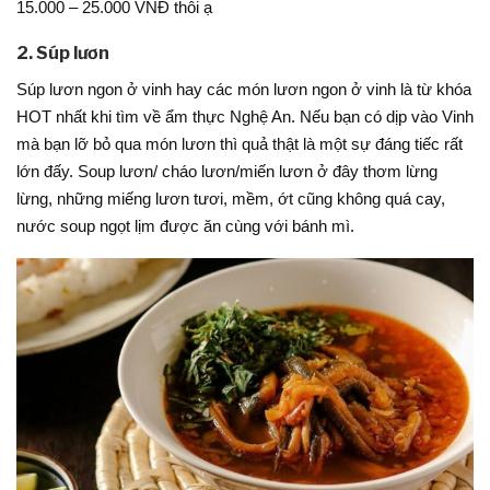
15.000 – 25.000 VNĐ thôi ạ
2. Súp lươn
Súp lươn ngon ở vinh hay các món lươn ngon ở vinh là từ khóa
HOT nhất khi tìm về ẩm thực Nghệ An. Nếu bạn có dịp vào Vinh
mà bạn lỡ bỏ qua món lươn thì quả thật là một sự đáng tiếc rất
lớn đấy. Soup lươn/ cháo lươn/miến lươn ở đây thơm lừng
lừng, những miếng lươn tươi, mềm, ớt cũng không quá cay,
nước soup ngọt lịm được ăn cùng với bánh mì.