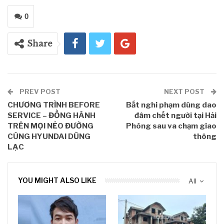
0
Share
PREV POST
NEXT POST
CHƯƠNG TRÌNH BEFORE
Bắt nghi phạm dùng dao
SERVICE – ĐỒNG HÀNH
đâm chết người tại Hải
TRÊN MỌI NẺO ĐƯỜNG
Phòng sau va chạm giao
CÙNG HYUNDAI DŨNG
thông
LẠC
YOU MIGHT ALSO LIKE
All