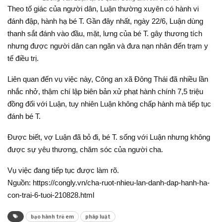
Theo tố giác của người dân, Luận thường xuyên có hành vi
đánh đập, hành hạ bé T. Gần đây nhất, ngày 22/6, Luận dùng
thanh sắt đánh vào đầu, mặt, lưng của bé T. gây thương tích
nhưng được người dân can ngăn và đưa nạn nhân đến trạm y
tế điều trị.
Liên quan đến vụ việc này, Công an xã Đông Thái đã nhiều lần
nhắc nhở, thậm chí lập biên bản xử phạt hành chính 7,5 triệu
đồng đối với Luận, tuy nhiên Luận không chấp hành mà tiếp tục
đánh bé T.
Được biết, vợ Luận đã bỏ đi, bé T. sống với Luận nhưng không
được sự yêu thương, chăm sóc của người cha.
Vụ việc đang tiếp tục được làm rõ.
Nguồn: https://congly.vn/cha-ruot-nhieu-lan-danh-dap-hanh-ha-
con-trai-6-tuoi-210828.html
bạo hành trẻ em
pháp luật