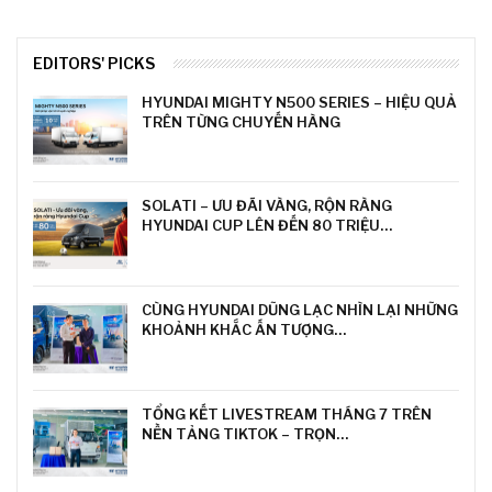
EDITORS' PICKS
HYUNDAI MIGHTY N500 SERIES – HIỆU QUẢ
TRÊN TỪNG CHUYẾN HÀNG
SOLATI – ƯU ĐÃI VÀNG, RỘN RÀNG
HYUNDAI CUP LÊN ĐẾN 80 TRIỆU…
CÙNG HYUNDAI DŨNG LẠC NHÌN LẠI NHỮNG
KHOẢNH KHẮC ẤN TƯỢNG…
TỔNG KẾT LIVESTREAM THÁNG 7 TRÊN
NỀN TẢNG TIKTOK – TRỌN…