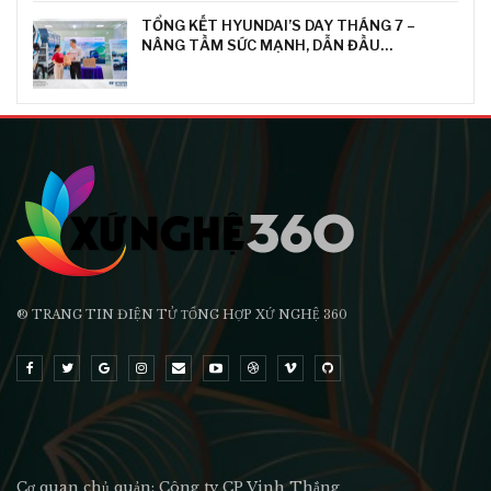
TỔNG KẾT HYUNDAI’S DAY THÁNG 7 –
NÂNG TẦM SỨC MẠNH, DẪN ĐẦU…
® TRANG TIN ĐIỆN TỬ ТỔNG HỢP XỨ NGHỆ 360
Cơ quan chủ quản: Công ty CP Vinh Thắng