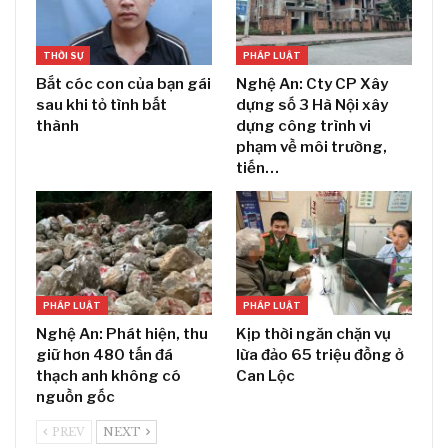
THỜI SỰ
PHÁP LUẬT
Bắt cóc con của bạn gái
Nghệ An: Cty CP Xây
sau khi tỏ tình bất
dựng số 3 Hà Nội xây
thành
dựng công trình vi
phạm về môi trường,
tiến…
PHÁP LUẬT
PHÁP LUẬT
Nghệ An: Phát hiện, thu
Kịp thời ngăn chặn vụ
giữ hơn 480 tấn đá
lừa đảo 65 triệu đồng ở
thạch anh không có
Can Lộc
nguồn gốc
PREV
NEXT