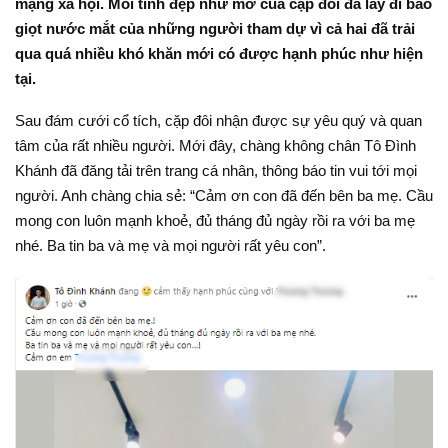
mạng xã hội. Mối tình đẹp như mơ của cặp đôi đã lấy đi bao
giọt nước mắt của những người tham dự vì cả hai đã trải
qua quá nhiều khó khăn mới có được hạnh phúc như hiện
tại.
Sau đám cưới cổ tích, cặp đôi nhận được sự yêu quý và quan
tâm của rất nhiều người. Mới đây, chàng không chân Tô Đình
Khánh đã đăng tải trên trang cá nhân, thông báo tin vui tới mọi
người. Anh chàng chia sẻ: “Cảm ơn con đã đến bên ba mẹ. Cầu
mong con luôn mạnh khoẻ, đủ tháng đủ ngày rồi ra với ba mẹ
nhé. Ba tin ba và mẹ và mọi người rất yêu con”.