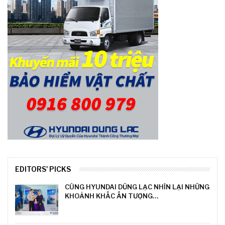
EDITORS' PICKS
CÙNG HYUNDAI DŨNG LẠC NHÌN LẠI NHỮNG
KHOẢNH KHẮC ẤN TƯỢNG…