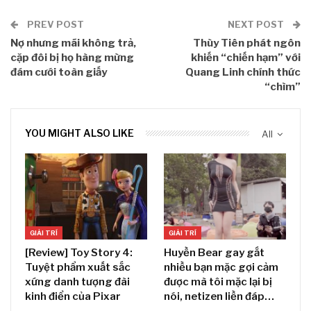
PREV POST
NEXT POST
Nợ nhưng mãi không trả,
Thùy Tiên phát ngôn
cặp đôi bị họ hàng mừng
khiến “chiến hạm” với
đám cưới toàn giấy
Quang Linh chính thức
“chìm”
YOU MIGHT ALSO LIKE
All
GIẢI TRÍ
GIẢI TRÍ
[Review] Toy Story 4:
Huyền Bear gay gắt
Tuyệt phẩm xuất sắc
nhiều bạn mặc gợi cảm
xứng danh tượng đài
được mà tôi mặc lại bị
kinh điển của Pixar
nói, netizen liền đáp…