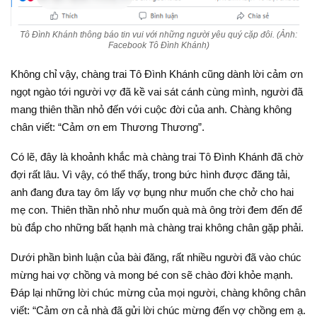
Tô Đình Khánh thông báo tin vui với những người yêu quý cặp đôi. (Ảnh:
Facebook Tô Đình Khánh)
Không chỉ vậy, chàng trai Tô Đình Khánh cũng dành lời cảm ơn
ngọt ngào tới người vợ đã kề vai sát cánh cùng mình, người đã
mang thiên thần nhỏ đến với cuộc đời của anh. Chàng không
chân viết: “Cảm ơn em Thương Thương”.
Có lẽ, đây là khoảnh khắc mà chàng trai Tô Đình Khánh đã chờ
đợi rất lâu. Vì vậy, có thể thấy, trong bức hình được đăng tải,
anh đang đưa tay ôm lấy vợ bụng như muốn che chở cho hai
mẹ con. Thiên thần nhỏ như muốn quà mà ông trời đem đến để
bù đắp cho những bất hạnh mà chàng trai không chân gặp phải.
Dưới phần bình luận của bài đăng, rất nhiều người đã vào chúc
mừng hai vợ chồng và mong bé con sẽ chào đời khỏe mạnh.
Đáp lại những lời chúc mừng của mọi người, chàng không chân
viết: “Cảm ơn cả nhà đã gửi lời chúc mừng đến vợ chồng em ạ.