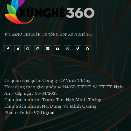
® TRANG TIN ĐIỆN TỬ ТỔNG HỢP XỨ NGHỆ 360
Cơ quan chủ quản: Công ty CP Vinh Thắng
Hoạt động theo giấy phép số 154/GP-TTĐT, Sở TTTT Nghệ
An – Cấp ngày 06/04/2023.
Chịu trách nhiệm Trang Tin: Ngô Minh Thắng
Chịu trách nhiệm Nội Dung: Võ Minh Quang
Phát triển bởi:
VG Digital