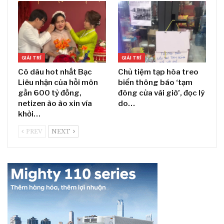
GIẢI TRÍ
GIẢI TRÍ
Cô dâu hot nhất Bạc
Chủ tiệm tạp hóa treo
Liêu nhận của hồi môn
biển thông báo ‘tạm
gần 600 tỷ đồng,
đóng cửa vài giờ’, đọc lý
netizen ào ào xin vía
do…
khởi…
PREV
NEXT