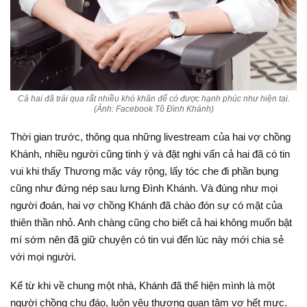
Cả hai đã trải qua rất nhiều khó khăn để có được hạnh phúc như hiện tại.
(Ảnh: Facebook Tô Đình Khánh)
Thời gian trước, thông qua những livestream của hai vợ chồng
Khánh, nhiều người cũng tinh ý và đặt nghi vấn cả hai đã có tin
vui khi thấy Thương mặc váy rộng, lấy tóc che đi phần bụng
cũng như đứng nép sau lưng Đình Khánh. Và đúng như mọi
người đoán, hai vợ chồng Khánh đã chào đón sự có mặt của
thiên thần nhỏ. Anh chàng cũng cho biết cả hai không muốn bật
mí sớm nên đã giữ chuyện có tin vui đến lúc này mới chia sẻ
với mọi người.
Kể từ khi về chung một nhà, Khánh đã thể hiện mình là một
người chồng chu đáo, luôn yêu thương quan tâm vợ hết mực.