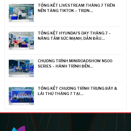
TỔNG KẾT LIVESTREAM THÁNG 7 TRÊN
NỀN TẢNG TIKTOK – TRỌN…
TỔNG KẾT HYUNDAI’S DAY THÁNG 7 –
NÂNG TẦM SỨC MẠNH, DẪN ĐẦU…
CHƯƠNG TRÌNH MINIROADSHOW N500
SERIES – HÀNH TRÌNH ĐẾN…
TỔNG KẾT CHƯƠNG TRÌNH TRƯNG BÀY &
LÁI THỬ THÁNG 7 TẠI…