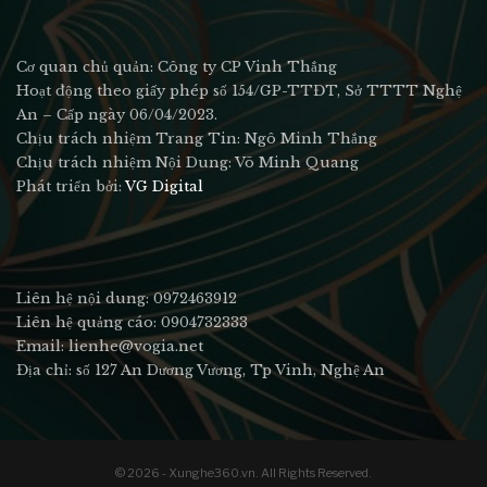
Cơ quan chủ quản: Công ty CP Vinh Thắng
Hoạt động theo giấy phép số 154/GP-TTĐT, Sở TTTT Nghệ
An – Cấp ngày 06/04/2023.
Chịu trách nhiệm Trang Tin: Ngô Minh Thắng
Chịu trách nhiệm Nội Dung: Võ Minh Quang
Phát triển bởi:
VG Digital
Liên hệ nội dung: 0972463912
Liên hệ quảng cáo: 0904732333
Email: lienhe@vogia.net
Địa chỉ: số 127 An Dương Vương, Tp Vinh, Nghệ An
© 2026 - Xunghe360.vn. All Rights Reserved.