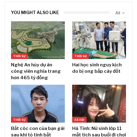
YOU MIGHT ALSO LIKE
All
THỜI SỰ
THỜI SỰ
Nghệ An hủy dự án
Hai học sinh nguy kịch
công viên nghĩa trang
do bị ong bắp cày đốt
hơn 465 tỷ đồng
THỜI SỰ
XÃ HỘI
Bắt cóc con của bạn gái
Hà Tĩnh: Nữ sinh lớp 11
sau khi tỏ tình bất
mất tích sau buổi đi chơi