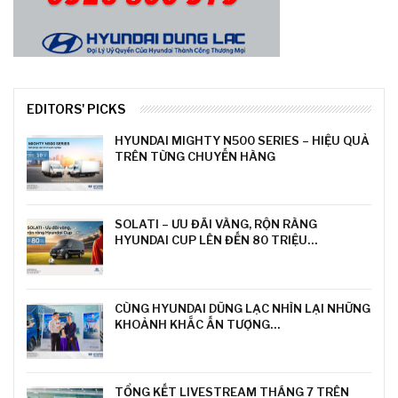
EDITORS' PICKS
HYUNDAI MIGHTY N500 SERIES – HIỆU QUẢ
TRÊN TỪNG CHUYẾN HÀNG
SOLATI – ƯU ĐÃI VÀNG, RỘN RÀNG
HYUNDAI CUP LÊN ĐẾN 80 TRIỆU…
CÙNG HYUNDAI DŨNG LẠC NHÌN LẠI NHỮNG
KHOẢNH KHẮC ẤN TƯỢNG…
TỔNG KẾT LIVESTREAM THÁNG 7 TRÊN