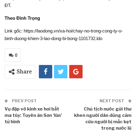
ĐT.
Theo Đình Trọng
Link gốc: https://laodong.vn/xa-hoi/chay-no-trong-cong-ty-o-
binh-duong-khien-3-lao-dong-bi-bong-1101732.ldo
0
Share
PREV POST
NEXT POST
Vụ đập vỡ kính xe hơi bắt
Chủ tịch nước gửi thư
ma túy: Tuyên án Sơn ‘lùn’
khen người dân dũng cảm
tử hình
cứu người bị mắc kẹt
trong nước lũ