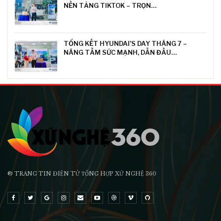
NỀN TẢNG TIKTOK – TRỌN…
TỔNG KẾT HYUNDAI’S DAY THÁNG 7 –
NÂNG TẦM SỨC MẠNH, DẪN ĐẦU…
® TRANG TIN ĐIỆN TỬ ТỔNG HỢP XỨ NGHỆ 360