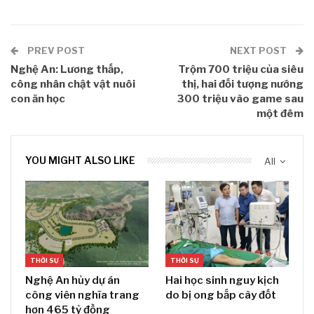
PREV POST
NEXT POST
Nghệ An: Lương thấp,
Trộm 700 triệu của siêu
công nhân chật vật nuôi
thị, hai đối tượng nướng
con ăn học
300 triệu vào game sau
một đêm
YOU MIGHT ALSO LIKE
All
THỜI SỰ
THỜI SỰ
Nghệ An hủy dự án
Hai học sinh nguy kịch
công viên nghĩa trang
do bị ong bắp cày đốt
hơn 465 tỷ đồng