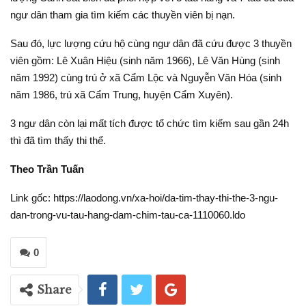
ngư dân tham gia tìm kiếm các thuyền viên bị nạn.
Sau đó, lực lượng cứu hộ cùng ngư dân đã cứu được 3 thuyền
viên gồm: Lê Xuân Hiệu (sinh năm 1966), Lê Văn Hùng (sinh
năm 1992) cùng trú ở xã Cẩm Lộc và Nguyễn Văn Hóa (sinh
năm 1986, trú xã Cẩm Trung, huyện Cẩm Xuyên).
3 ngư dân còn lại mất tích được tổ chức tìm kiếm sau gần 24h
thì đã tìm thấy thi thể.
Theo Trần Tuấn
Link gốc: https://laodong.vn/xa-hoi/da-tim-thay-thi-the-3-ngu-
dan-trong-vu-tau-hang-dam-chim-tau-ca-1110060.ldo
0
Share