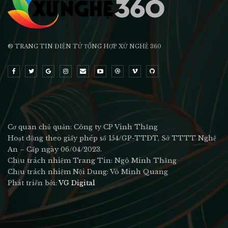
® TRANG TIN ĐIỆN TỬ ТỔNG HỢP XỨ NGHỆ 360
Cơ quan chủ quản: Công ty CP Vinh Thắng
Hoạt động theo giấy phép số 154/GP-TTĐT, Sở TTTT Nghệ
An – Cấp ngày 06/04/2023.
Chịu trách nhiệm Trang Tin: Ngô Minh Thắng
Chịu trách nhiệm Nội Dung: Võ Minh Quang
Phát triển bởi:
VG Digital