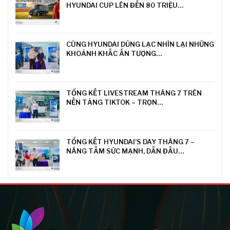
HYUNDAI CUP LÊN ĐẾN 80 TRIỆU…
CÙNG HYUNDAI DŨNG LẠC NHÌN LẠI NHỮNG
KHOẢNH KHẮC ẤN TƯỢNG…
TỔNG KẾT LIVESTREAM THÁNG 7 TRÊN
NỀN TẢNG TIKTOK – TRỌN…
TỔNG KẾT HYUNDAI’S DAY THÁNG 7 –
NÂNG TẦM SỨC MẠNH, DẪN ĐẦU…