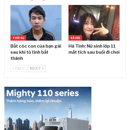
THỜI SỰ
XÃ HỘI
Bắt cóc con của bạn gái
Hà Tĩnh: Nữ sinh lớp 11
sau khi tỏ tình bất
mất tích sau buổi đi chơi
thành
PREV
NEXT