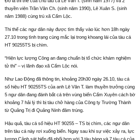
Đó là thi thể của chủ tàu cá Lê Văn T. (sinh năm 1977) và 2
thuyền viên Trần Văn Ch. (sinh năm 1990), Lê Xuân S. (sinh
năm 1988) cùng trú xã Cẩm Lộc.
Thi thể các ngư dân này được tìm thấy vào lúc hơn 18h ngày
27.10 trong tình trạng cùng mắc lại trong khoang lái của tàu cá
HT 90255TS bị chìm.
“Hiện lực lượng Công an đang chuẩn bị tổ chức khám nghiệm
tử thi” – vị lãnh đạo xã Cẩm Lộc nói.
Như Lao Động đã thông tin, khoảng 20h30 ngày 26.10, tàu cá
số hiệu HT 90255TS của anh Lê Văn T. làm thuyền trưởng cùng
5 ngư dân đang đánh bắt cá trên vùng biển Cẩm Xuyên cách bờ
khoảng 7 hải lý thì bị tàu chở hàng của Công ty Trường Thành
từ Quảng Trị đi Quảng Ninh đâm trúng.
Hậu quả, tàu cá số hiệu HT 90255 – TS bị chìm, các ngư dân
trên tàu cá này rơi xuống biển. Ngay sau khi sự việc xảy ra, lực
lượng Cảnh sát biển đã phối hợp với 3 tàu hàng và 7 tàu cá của