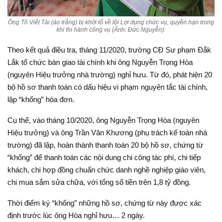
Ông Tô Viết Tài (áo trắng) bị khởi tố về tội Lợi dụng chức vụ, quyền hạn trong
khi thi hành công vụ (Ảnh: Đức Nguyễn).
Theo kết quả điều tra, tháng 11/2020, trường CĐ Sư phạm Đắk
Lắk tổ chức bàn giao tài chính khi ông Nguyễn Trọng Hòa
(nguyên Hiệu trưởng nhà trường) nghỉ hưu. Từ đó, phát hiện 20
bộ hồ sơ thanh toán có dấu hiệu vi phạm nguyên tắc tài chính,
lập “khống” hóa đơn.
Cụ thể, vào tháng 10/2020, ông Nguyễn Trọng Hòa (nguyên
Hiệu trưởng) và ông Trần Văn Khương (phụ trách kế toán nhà
trường) đã lập, hoàn thành thanh toán 20 bộ hồ sơ, chứng từ
“khống” để thanh toán các nội dung chi công tác phí, chi tiếp
khách, chi hợp đồng chuẩn chức danh nghề nghiệp giáo viên,
chi mua sắm sửa chữa, với tổng số tiền trên 1,8 tỷ đồng.
Thời điểm ký “khống” những hồ sơ, chứng từ này được xác
định trước lúc ông Hòa nghỉ hưu… 2 ngày.