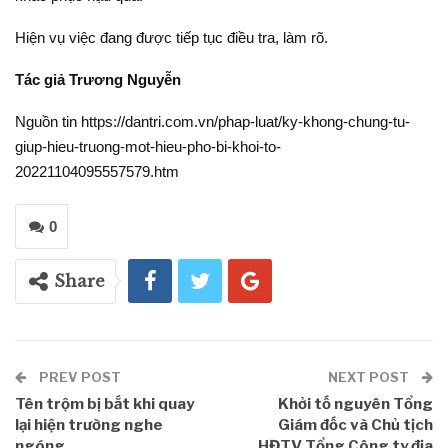
Hiện vụ việc đang được tiếp tục điều tra, làm rõ.
Tác giả Trương Nguyễn
Nguồn tin https://dantri.com.vn/phap-luat/ky-khong-chung-tu-
giup-hieu-truong-mot-hieu-pho-bi-khoi-to-
20221104095557579.htm
0
Share
PREV POST
NEXT POST
Tên trộm bị bắt khi quay
Khởi tố nguyên Tổng
lại hiện trường nghe
Giám đốc và Chủ tịch
ngóng
HĐTV Tổng Công ty địa