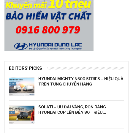
EDITORS' PICKS
HYUNDAI MIGHTY N500 SERIES – HIỆU QUẢ
TRÊN TỪNG CHUYẾN HÀNG
SOLATI – ƯU ĐÃI VÀNG, RỘN RÀNG
HYUNDAI CUP LÊN ĐẾN 80 TRIỆU…