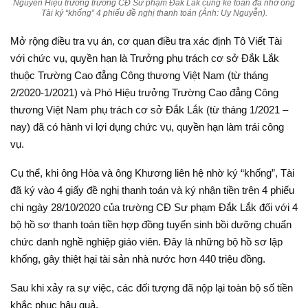
Nguyên Hiệu trưởng trường CĐ Sư phạm Đắk Lắk cùng kế toán đã nhờ ông
Tài ký “khống” 4 phiếu đề nghị thanh toán (Ảnh: Uy Nguyễn).
Mở rộng điều tra vụ án, cơ quan điều tra xác định Tô Viết Tài
với chức vụ, quyền hạn là Trưởng phụ trách cơ sở Đắk Lắk
thuộc Trường Cao đẳng Công thương Việt Nam (từ tháng
2/2020-1/2021) và Phó Hiệu trưởng Trường Cao đẳng Công
thương Việt Nam phụ trách cơ sở Đắk Lắk (từ tháng 1/2021 –
nay) đã có hành vi lợi dụng chức vụ, quyền hạn làm trái công
vụ.
Cụ thể, khi ông Hòa và ông Khương liên hệ nhờ ký “khống”, Tài
đã ký vào 4 giấy đề nghị thanh toán và ký nhận tiền trên 4 phiếu
chi ngày 28/10/2020 của trường CĐ Sư phạm Đắk Lắk đối với 4
bộ hồ sơ thanh toán tiền hợp đồng tuyển sinh bồi dưỡng chuẩn
chức danh nghề nghiệp giáo viên. Đây là những bộ hồ sơ lập
khống, gây thiệt hại tài sản nhà nước hơn 440 triệu đồng.
Sau khi xảy ra sự việc, các đối tượng đã nộp lại toàn bộ số tiền
khắc phục hậu quả.