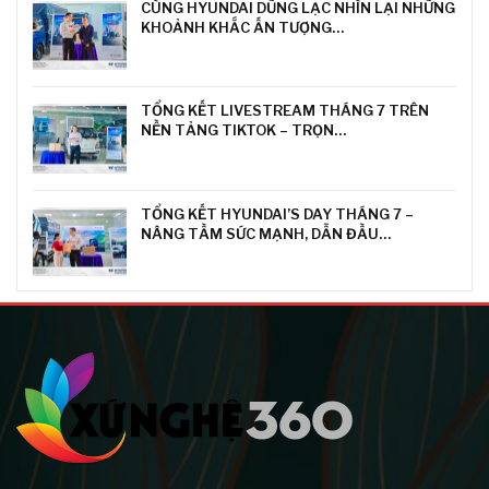
CÙNG HYUNDAI DŨNG LẠC NHÌN LẠI NHỮNG
KHOẢNH KHẮC ẤN TƯỢNG…
TỔNG KẾT LIVESTREAM THÁNG 7 TRÊN
NỀN TẢNG TIKTOK – TRỌN…
TỔNG KẾT HYUNDAI’S DAY THÁNG 7 –
NÂNG TẦM SỨC MẠNH, DẪN ĐẦU…