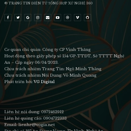
® TRANG TIN ĐIỆN TỬ ТỔNG HỢP XỨ NGHỆ 360
Cơ quan chủ quản: Công ty CP Vinh Thắng
Hoạt động theo giấy phép số 154/GP-TTĐT, Sở TTTT Nghệ
An – Cấp ngày 06/04/2023.
Chịu trách nhiệm Trang Tin: Ngô Minh Thắng
Chịu trách nhiệm Nội Dung: Võ Minh Quang
Phát triển bởi:
VG Digital
Liên hệ nội dung: 0972463912
Liên hệ quảng cáo: 0904732333
Email: lienhe@vogia.net