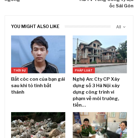
ốc Sài Gòn
YOU MIGHT ALSO LIKE
All
THỜI SỰ
PHÁP LUẬT
Bắt cóc con của bạn gái
Nghệ An: Cty CP Xây
sau khi tỏ tình bất
dựng số 3 Hà Nội xây
thành
dựng công trình vi
phạm về môi trường,
tiến…