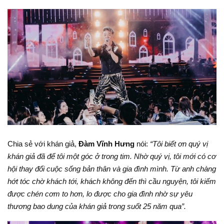
Chia sẻ với khán giả,
Đàm Vĩnh Hưng
nói:
“Tôi biết ơn quý vị
khán giả đã để tôi một góc ở trong tim. Nhờ quý vị, tôi mới có cơ
hội thay đổi cuộc sống bản thân và gia đình mình. Từ anh chàng
hớt tóc chờ khách tới, khách không đến thì cầu nguyện, tôi kiếm
được chén cơm to hơn, lo được cho gia đình nhờ sự yêu
thương bao dung của khán giả trong suốt 25 năm qua”.