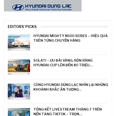
EDITORS' PICKS
HYUNDAI MIGHTY N500 SERIES – HIỆU QUẢ
TRÊN TỪNG CHUYẾN HÀNG
SOLATI – ƯU ĐÃI VÀNG, RỘN RÀNG
HYUNDAI CUP LÊN ĐẾN 80 TRIỆU…
CÙNG HYUNDAI DŨNG LẠC NHÌN LẠI NHỮNG
KHOẢNH KHẮC ẤN TƯỢNG…
TỔNG KẾT LIVESTREAM THÁNG 7 TRÊN
NỀN TẢNG TIKTOK – TRỌN…