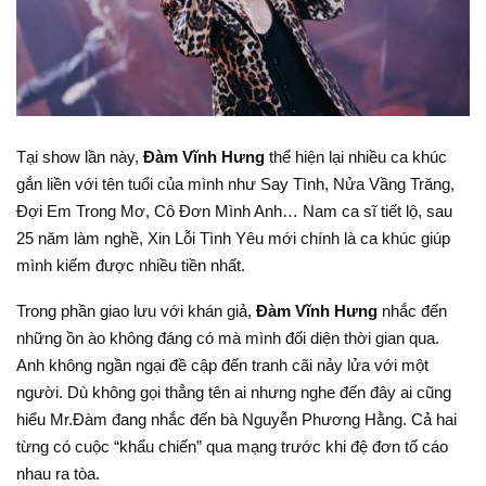
Tại show lần này,
Đàm Vĩnh Hưng
thể hiện lại nhiều ca khúc
gắn liền với tên tuổi của mình như Say Tình, Nửa Vầng Trăng,
Đợi Em Trong Mơ, Cô Đơn Mình Anh… Nam ca sĩ tiết lộ, sau
25 năm làm nghề, Xin Lỗi Tình Yêu mới chính là ca khúc giúp
mình kiếm được nhiều tiền nhất.
Trong phần giao lưu với khán giả,
Đàm Vĩnh Hưng
nhắc đến
những ồn ào không đáng có mà mình đối diện thời gian qua.
Anh không ngần ngại đề cập đến tranh cãi nảy lửa với một
người. Dù không gọi thẳng tên ai nhưng nghe đến đây ai cũng
hiểu Mr.Đàm đang nhắc đến bà Nguyễn Phương Hằng. Cả hai
từng có cuộc “khẩu chiến” qua mạng trước khi đệ đơn tố cáo
nhau ra tòa.