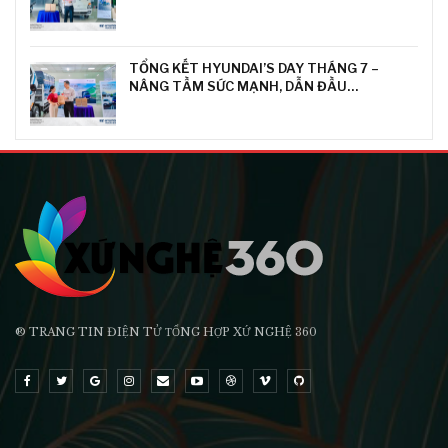
TỔNG KẾT HYUNDAI’S DAY THÁNG 7 –
NÂNG TẦM SỨC MẠNH, DẪN ĐẦU…
® TRANG TIN ĐIỆN TỬ ТỔNG HỢP XỨ NGHỆ 360