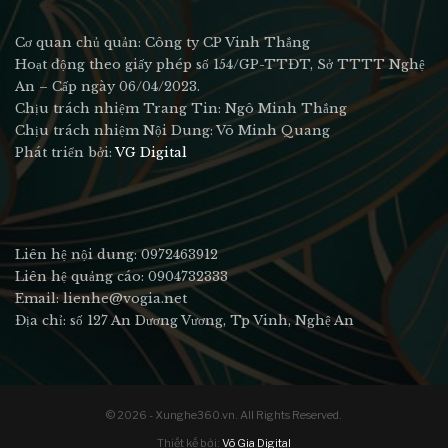
Cơ quan chủ quản: Công ty CP Vinh Thắng
Hoạt động theo giấy phép số 154/GP-TTĐT, Sở TTTT Nghệ
An – Cấp ngày 06/04/2023.
Chịu trách nhiệm Trang Tin: Ngô Minh Thắng
Chịu trách nhiệm Nội Dung: Võ Minh Quang
Phát triển bởi:
VG Digital
Liên hệ nội dung: 0972463912
Liên hệ quảng cáo: 0904732333
Email: lienhe@vogia.net
Địa chỉ: số 127 An Dương Vương, Tp Vinh, Nghệ An
© 2026 - Xunghe360.vn. All Rights Reserved.
Thiết kế bởi:
Võ Gia Digital