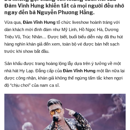
Đàm Vĩnh Hưng khiến tất cả mọi người đều nhớ
ngay đến bà Nguyễn Phương Hằng.
Vừa qua,
Đàm Vĩnh Hưng
tổ chức liveshow hoành tráng với
dàn khách mời đình đám như Mỹ Linh, Hồ Ngọc Hà, Dương
Triệu Vũ, Trúc Nhân… Được biết, buổi biểu diễn này đã thu hút
hàng nghìn khán giả đến xem, toàn bộ vé được bán hết sạch
trước khi show bắt đầu.
Sân khấu được trang hoàng lộng lẫy dựa trên ý tưởng về một
nhà hát Hy Lạp. Đẳng cấp của
Đàm Vĩnh Hưng
một lần nữa lại
được công nhận, khán giả không thể ngừng tấm tắc khen ngợi
độ “chịu chơi” của nam ca sĩ.