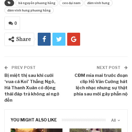
bà nguyễn phương hằng
ceo đại nam
đàm vĩnh hưng
đàm vĩnh hưng phương hằng
0
Share
PREV POST
NEXT POST
Bị miệt thị sau khi cưới
CĐM mỉa mai trước đoạn
‘vua cá Koi’ Thắng Ngô,
clip Hồ Văn Cường hát
Hà Thanh Xuân có động
lệch nhạc nhưng sự thật
thái đáp trả không ai ngờ
phía sau mới gây phẫn nộ
đến
YOU MIGHT ALSO LIKE
All