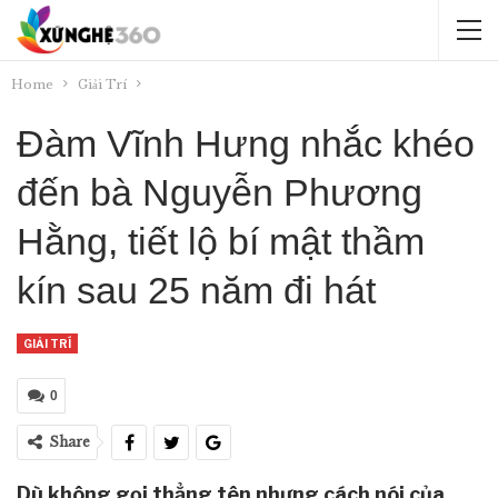
Home
Giải Trí
Đàm Vĩnh Hưng nhắc khéo
đến bà Nguyễn Phương
Hằng, tiết lộ bí mật thầm
kín sau 25 năm đi hát
GIẢI TRÍ
0
Share
Dù không gọi thẳng tên nhưng cách nói của