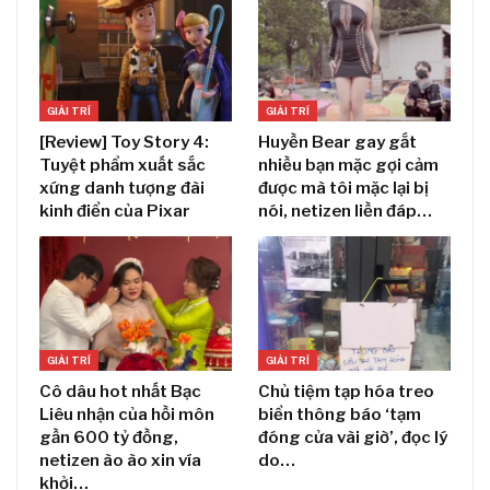
GIẢI TRÍ
GIẢI TRÍ
[Review] Toy Story 4:
Huyền Bear gay gắt
Tuyệt phẩm xuất sắc
nhiều bạn mặc gợi cảm
xứng danh tượng đài
được mà tôi mặc lại bị
kinh điển của Pixar
nói, netizen liền đáp…
GIẢI TRÍ
GIẢI TRÍ
Cô dâu hot nhất Bạc
Chủ tiệm tạp hóa treo
Liêu nhận của hồi môn
biển thông báo ‘tạm
gần 600 tỷ đồng,
đóng cửa vài giờ’, đọc lý
netizen ào ào xin vía
do…
khởi…