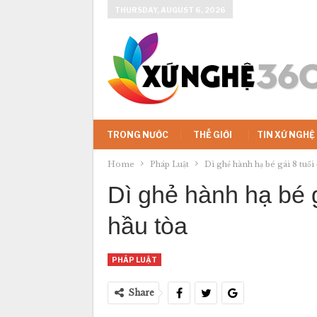
THURSDAY, AUGUST 6, 2026
TRONG NƯỚC
THẾ GIỚI
TIN XỨ NGHỆ
Home
Pháp Luật
Dì ghẻ hành hạ bé gái 8 tuổi 
Dì ghẻ hành hạ bé g
hầu tòa
PHÁP LUẬT
Share