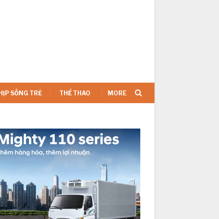
SIGN IN
HỊP SỐNG TRẺ
THỂ THAO
MORE