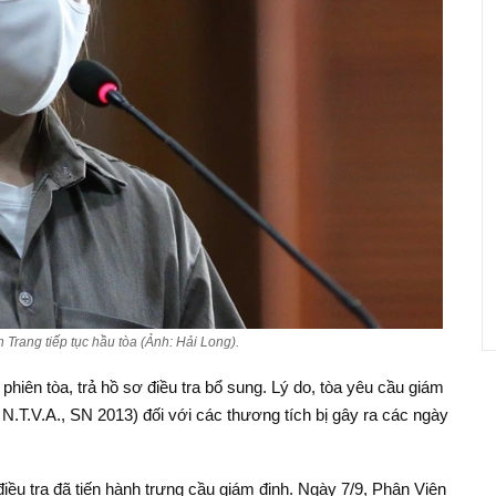
Trang tiếp tục hầu tòa (Ảnh: Hải Long).
iên tòa, trả hồ sơ điều tra bổ sung. Lý do, tòa yêu cầu giám
i N.T.V.A., SN 2013) đối với các thương tích bị gây ra các ngày
điều tra đã tiến hành trưng cầu giám định. Ngày 7/9, Phân Viện