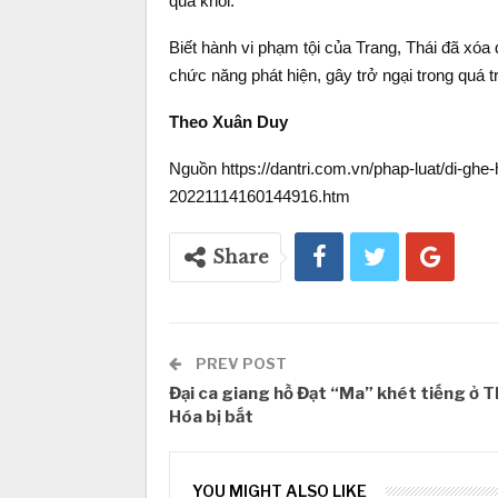
qua khỏi.
Biết hành vi phạm tội của Trang, Thái đã xóa
chức năng phát hiện, gây trở ngại trong quá tr
Theo Xuân Duy
Nguồn https://dantri.com.vn/phap-luat/di-ghe-
20221114160144916.htm
Share
PREV POST
Đại ca giang hồ Đạt “Ma” khét tiếng ở 
Hóa bị bắt
YOU MIGHT ALSO LIKE