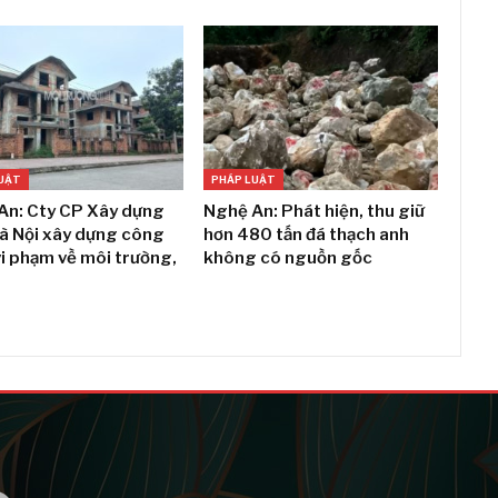
UẬT
PHÁP LUẬT
An: Cty CP Xây dựng
Nghệ An: Phát hiện, thu giữ
Hà Nội xây dựng công
hơn 480 tấn đá thạch anh
vi phạm về môi trường,
không có nguồn gốc