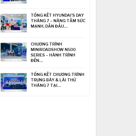
TỔNG KẾT HYUNDAI’S DAY
THÁNG 7 – NÂNG TẦM SỨC
MẠNH, DẪN ĐẦU…
CHƯƠNG TRÌNH
MINIROADSHOW N500
SERIES – HÀNH TRÌNH
ĐẾN…
TỔNG KẾT CHƯƠNG TRÌNH
TRƯNG BÀY & LÁI THỬ
THÁNG 7 TẠI…