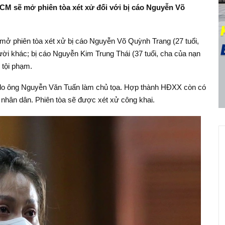
CM sẽ mở phiên tòa xét xử đối với bị cáo Nguyễn Võ
ở phiên tòa xét xử bị cáo Nguyễn Võ Quỳnh Trang (27 tuổi,
ười khác; bị cáo Nguyễn Kim Trung Thái (37 tuổi, cha của nạn
 tội phạm.
1 do ông Nguyễn Văn Tuấn làm chủ tọa. Hợp thành HĐXX còn có
nhân dân. Phiên tòa sẽ được xét xử công khai.