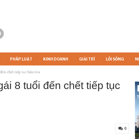
PHÁP LUẬT
KINH DOANH
GIẢI TRÍ
LỐI SỐNG
N
đến chết tiếp tục hầu tòa
ái 8 tuổi đến chết tiếp tục
0