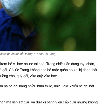
 tại phiên tòa hồi tháng 7 (Ảnh: Hải Long).
èm bé A. học online tại nhà. Trang nhiều lần dùng tay, chân,
bé gái. Có lúc Trang không cho bé mặc quần áo khi bị đánh, bắt
 chuồng chó, quỳ gối, vừa quỳ vừa học…
h hạ bé gái bằng nhiều hình thức, nhiều giờ khiến bé gái bất
ng hôn mê liền sơ cứu và đưa đi bệnh viện cấp cứu nhưng không