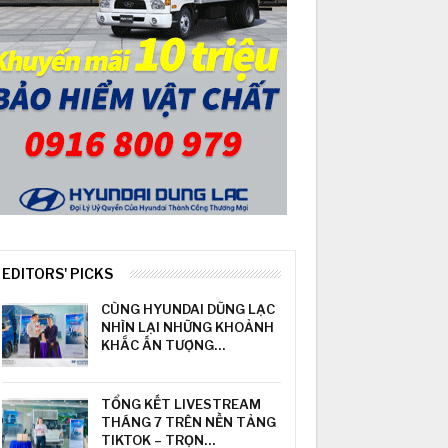
EDITORS' PICKS
CÙNG HYUNDAI DŨNG LẠC
NHÌN LẠI NHỮNG KHOẢNH
KHẮC ẤN TƯỢNG…
TỔNG KẾT LIVESTREAM
THÁNG 7 TRÊN NỀN TẢNG
TIKTOK – TRỌN…