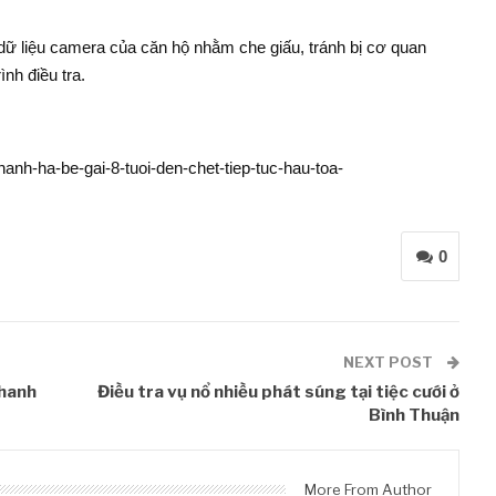
 dữ liệu camera của căn hộ nhằm che giấu, tránh bị cơ quan
ình điều tra.
hanh-ha-be-gai-8-tuoi-den-chet-tiep-tuc-hau-toa-
0
NEXT POST
Thanh
Điều tra vụ nổ nhiều phát súng tại tiệc cưới ở
Bình Thuận
More From Author