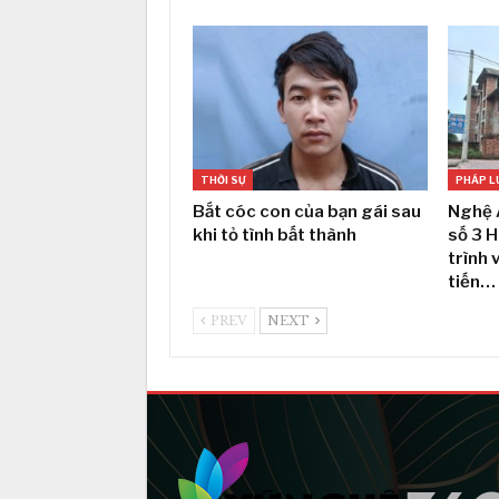
THỜI SỰ
PHÁP L
Bắt cóc con của bạn gái sau
Nghệ 
khi tỏ tình bất thành
số 3 
trình 
tiến…
PREV
NEXT