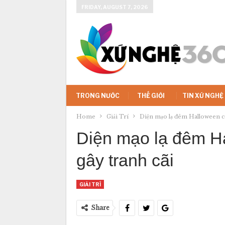
FRIDAY, AUGUST 7, 2026
TRONG NƯỚC
THẾ GIỚI
TIN XỨ NGHỆ
Home
Giải Trí
Diện mạo lạ đêm Halloween củ
Diện mạo lạ đêm Ha
gây tranh cãi
GIẢI TRÍ
Share