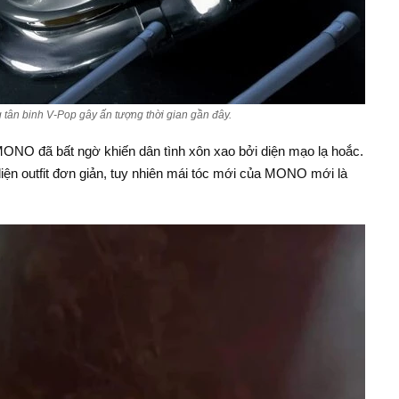
tân binh V-Pop gây ấn tượng thời gian gần đây.
MONO đã bất ngờ khiến dân tình xôn xao bởi diện mạo lạ hoắc.
iện outfit đơn giản, tuy nhiên mái tóc mới của MONO mới là