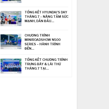
TỔNG KẾT HYUNDAI’S DAY
THÁNG 7 – NÂNG TẦM SỨC
MẠNH, DẪN ĐẦU…
CHƯƠNG TRÌNH
MINIROADSHOW N500
SERIES – HÀNH TRÌNH
ĐẾN…
TỔNG KẾT CHƯƠNG TRÌNH
TRƯNG BÀY & LÁI THỬ
THÁNG 7 TẠI…