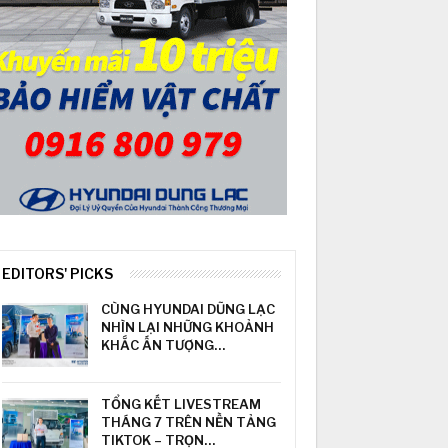
EDITORS' PICKS
CÙNG HYUNDAI DŨNG LẠC
NHÌN LẠI NHỮNG KHOẢNH
KHẮC ẤN TƯỢNG…
TỔNG KẾT LIVESTREAM
THÁNG 7 TRÊN NỀN TẢNG
TIKTOK – TRỌN…