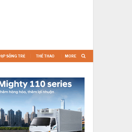
SIGN IN
HỊP SỐNG TRẺ
THỂ THAO
MORE