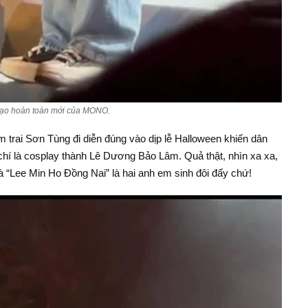
ạo hoàn toàn mới của MONO.
 trai Sơn Tùng đi diễn đúng vào dịp lễ Halloween khiến dân
chí là cosplay thành Lê Dương Bảo Lâm. Quả thật, nhìn xa xa,
à “Lee Min Ho Đồng Nai” là hai anh em sinh đôi đấy chứ!