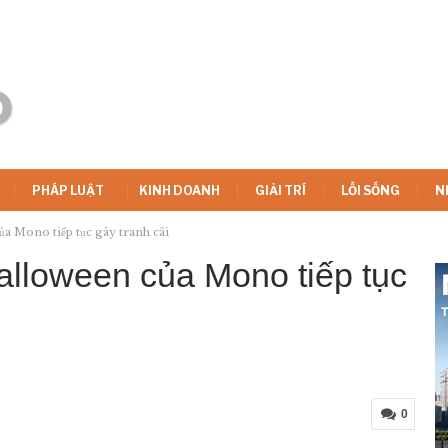
PHÁP LUẬT
KINH DOANH
GIẢI TRÍ
LỐI SỐNG
N
a Mono tiếp tục gây tranh cãi
lloween của Mono tiếp tục
0