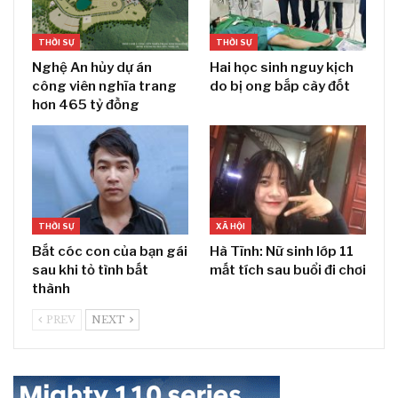
THỜI SỰ
THỜI SỰ
Nghệ An hủy dự án
Hai học sinh nguy kịch
công viên nghĩa trang
do bị ong bắp cày đốt
hơn 465 tỷ đồng
THỜI SỰ
XÃ HỘI
Bắt cóc con của bạn gái
Hà Tĩnh: Nữ sinh lớp 11
sau khi tỏ tình bất
mất tích sau buổi đi chơi
thành
PREV
NEXT