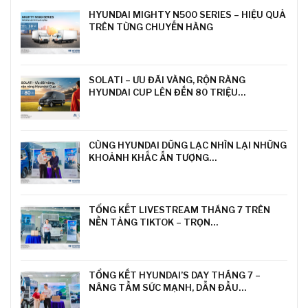
HYUNDAI MIGHTY N500 SERIES – HIỆU QUẢ
TRÊN TỪNG CHUYẾN HÀNG
SOLATI – ƯU ĐÃI VÀNG, RỘN RÀNG
HYUNDAI CUP LÊN ĐẾN 80 TRIỆU…
CÙNG HYUNDAI DŨNG LẠC NHÌN LẠI NHỮNG
KHOẢNH KHẮC ẤN TƯỢNG…
TỔNG KẾT LIVESTREAM THÁNG 7 TRÊN
NỀN TẢNG TIKTOK – TRỌN…
TỔNG KẾT HYUNDAI’S DAY THÁNG 7 –
NÂNG TẦM SỨC MẠNH, DẪN ĐẦU…