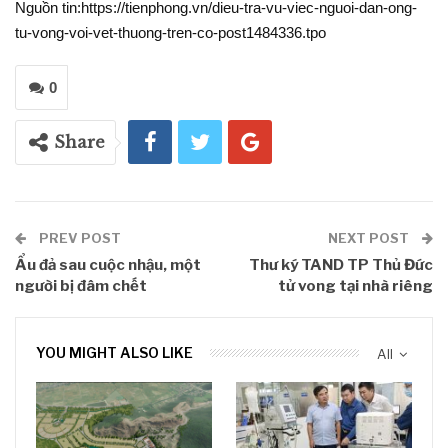
Nguồn tin:https://tienphong.vn/dieu-tra-vu-viec-nguoi-dan-ong-
tu-vong-voi-vet-thuong-tren-co-post1484336.tpo
0
Share
PREV POST
NEXT POST
Ẩu đả sau cuộc nhậu, một
Thư ký TAND TP Thủ Đức
người bị đâm chết
tử vong tại nhà riêng
YOU MIGHT ALSO LIKE
All