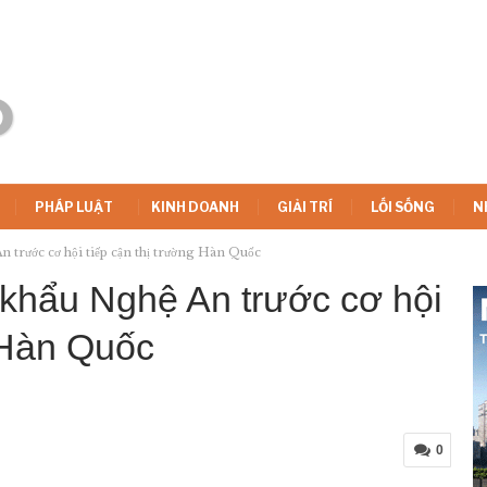
PHÁP LUẬT
KINH DOANH
GIẢI TRÍ
LỐI SỐNG
N
 trước cơ hội tiếp cận thị trường Hàn Quốc
khẩu Nghệ An trước cơ hội
g Hàn Quốc
0