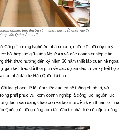
doanh nghiệp trên địa bàn tỉnh tham gia xuất khẩu vào thị
ường Hàn Quốc. Ảnh H.T.
sở Công Thương Nghệ An nhấn mạnh, cuộc kết nối này có ý
ều cơ hội hợp tác giữa tỉnh Nghệ An và các doanh nghiệp Hàn
ộng thiết thực hướng đến kỷ niệm 30 năm thiết lập quan hệ ngoại
 gắn kết, trao đổi thông tin về các dự án đầu tư và ký kết hợp
ủa các nhà đầu tư Hàn Quốc tại tỉnh.
ổi tác phong, lề lối làm việc của cả hệ thống chính trị, với
ượng phải phục vụ, xem doanh nghiệp là động lực, nguồn lực
trọng, luôn sẵn sàng chào đón và tạo mọi điều kiện thuận lợi nhất
n Quốc nói riêng cùng hợp tác đầu tư phát triển ổn định, cùng