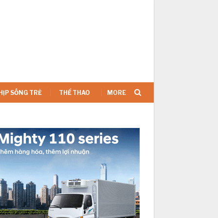
SIGN IN
HỊP SỐNG TRẺ
THỂ THAO
MORE