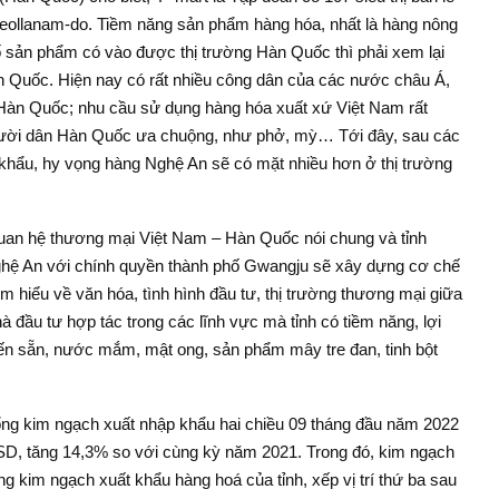
llanam-do. Tiềm năng sản phẩm hàng hóa, nhất là hàng nông
số sản phẩm có vào được thị trường Hàn Quốc thì phải xem lại
Quốc. Hiện nay có rất nhiều công dân của các nước châu Á,
i Hàn Quốc; nhu cầu sử dụng hàng hóa xuất xứ Việt Nam rất
ười dân Hàn Quốc ưa chuộng, như phở, mỳ… Tới đây, sau các
p khẩu, hy vọng hàng Nghệ An sẽ có mặt nhiều hơn ở thị trường
quan hệ thương mại Việt Nam – Hàn Quốc nói chung và tỉnh
ghệ An với chính quyền thành phố Gwangju sẽ xây dựng cơ chế
tìm hiểu về văn hóa, tình hình đầu tư, thị trường thương mại giữa
hà đầu tư hợp tác trong các lĩnh vực mà tỉnh có tiềm năng, lợi
iến sẵn, nước mắm, mật ong, sản phẩm mây tre đan, tinh bột
ng kim ngạch xuất nhập khẩu hai chiều 09 tháng đầu năm 2022
SD, tăng 14,3% so với cùng kỳ năm 2021. Trong đó, kim ngạch
g kim ngạch xuất khẩu hàng hoá của tỉnh, xếp vị trí thứ ba sau