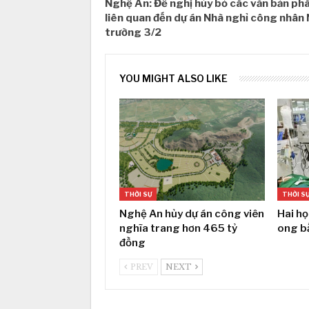
Nghệ An: Đề nghị hủy bỏ các văn bản phá
liên quan đến dự án Nhà nghỉ công nhân
trường 3/2
YOU MIGHT ALSO LIKE
THỜI SỰ
THỜI S
Nghệ An hủy dự án công viên
Hai họ
nghĩa trang hơn 465 tỷ
ong b
đồng
PREV
NEXT