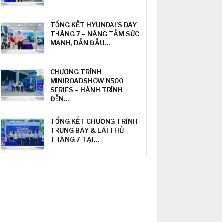
TỔNG KẾT HYUNDAI’S DAY
THÁNG 7 – NÂNG TẦM SỨC
MẠNH, DẪN ĐẦU…
CHƯƠNG TRÌNH
MINIROADSHOW N500
SERIES – HÀNH TRÌNH
ĐẾN…
TỔNG KẾT CHƯƠNG TRÌNH
TRƯNG BÀY & LÁI THỬ
THÁNG 7 TẠI…