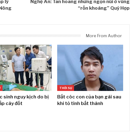
p lý
Nghệ An: Tan hoang những ngọn núi ở vùng
 Nông
“rốn khoáng” Quỳ Hợp
More From Author
Ự
THỜI SỰ
c sinh nguy kịch do bị
Bắt cóc con của bạn gái sau
ắp cày đốt
khi tỏ tình bất thành