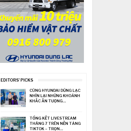
EDITORS' PICKS
CÙNG HYUNDAI DŨNG LẠC
NHÌN LẠI NHỮNG KHOẢNH
KHẮC ẤN TƯỢNG…
TỔNG KẾT LIVESTREAM
THÁNG 7 TRÊN NỀN TẢNG
TIKTOK – TRỌN…