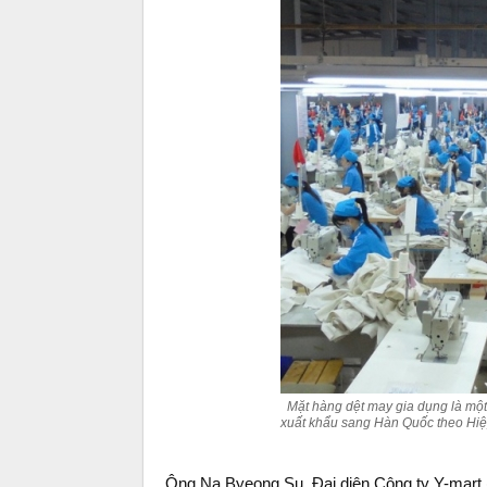
Mặt hàng dệt may gia dụng là một
xuất khẩu sang Hàn Quốc theo Hiệ
Ông Na Byeong Su, Đại diên Công ty Y-mart (H