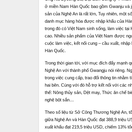
ở miền Nam Hàn Quốc bao gồm Gwanju và jeo
sản của Nghệ An là rất lớn, Tuy nhiên, một 
danh mục hàng hóa được nhập khẩu của Hàn 
trong đó có Việt Nam sinh sống, làm việc tạ
cao. Nhiều sản phẩm của Việt Nam được ng
cuộc làm việc, kết nối cung – cầu xuất, nhậ
Hàn Quốc.
Trong thời gian tới, với mục đích đẩy mạnh 
Nghệ An với thành phố Gwangju nói riêng. N
trong việc cung cấp, trao đổi thông tin nhằm 
hai bên. Cùng với đó hỗ trợ kết nối với các n
thế: Nông thủy sản, Dệt may, Thức ăn chế b
nghệ bột sắn…
Theo số liệu từ Sở Công Thương Nghệ An, tổ
giữa Nghệ An và Hàn Quốc đạt 388,9 triệu U
xuất khẩu đạt 219,5 triệu USD, chiếm 13% tổn