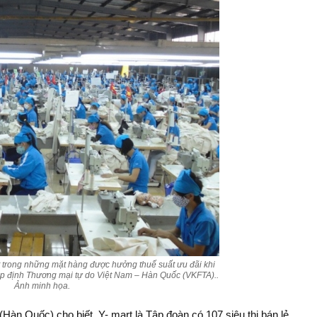
 trong những mặt hàng được hưởng thuế suất ưu đãi khi
p định Thương mại tự do Việt Nam – Hàn Quốc (VKFTA)..
Ảnh minh họa.
àn Quốc) cho biết, Y- mart là Tập đoàn có 107 siêu thị bán lẻ