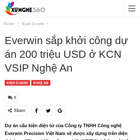
Home
Kinh Doanh
Everwin sắp khởi công dự
án 200 triệu USD ở KCN
VSIP Nghệ An
KINH DOANH
NGHỆ AN
0
Share
Dự án cấu kiện điện tử của Công ty TNHH Công nghệ
Everwin Precision Việt Nam sẽ được xây dựng trên diện