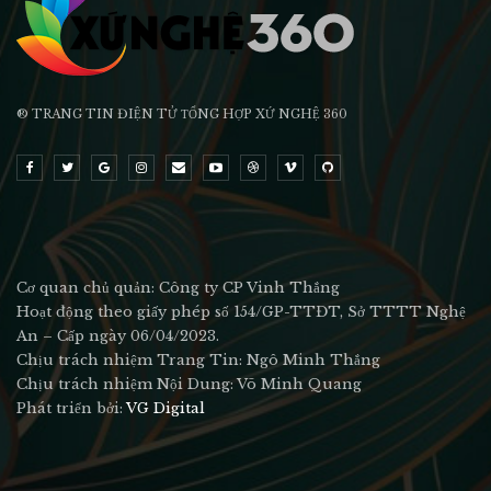
® TRANG TIN ĐIỆN TỬ ТỔNG HỢP XỨ NGHỆ 360
Cơ quan chủ quản: Công ty CP Vinh Thắng
Hoạt động theo giấy phép số 154/GP-TTĐT, Sở TTTT Nghệ
An – Cấp ngày 06/04/2023.
Chịu trách nhiệm Trang Tin: Ngô Minh Thắng
Chịu trách nhiệm Nội Dung: Võ Minh Quang
Phát triển bởi:
VG Digital