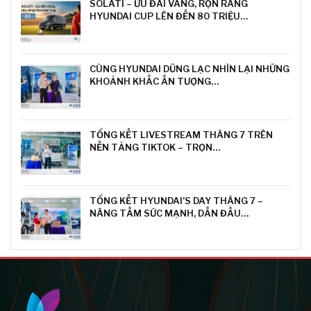
SOLATI – ƯU ĐÃI VÀNG, RỘN RÀNG
HYUNDAI CUP LÊN ĐẾN 80 TRIỆU…
CÙNG HYUNDAI DŨNG LẠC NHÌN LẠI NHỮNG
KHOẢNH KHẮC ẤN TƯỢNG…
TỔNG KẾT LIVESTREAM THÁNG 7 TRÊN
NỀN TẢNG TIKTOK – TRỌN…
TỔNG KẾT HYUNDAI’S DAY THÁNG 7 –
NÂNG TẦM SỨC MẠNH, DẪN ĐẦU…