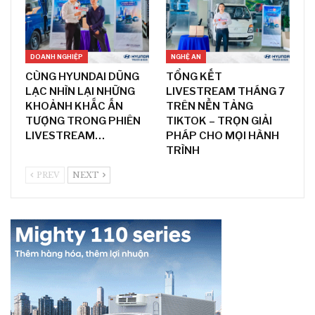
DOANH NGHIỆP
NGHỆ AN
CÙNG HYUNDAI DŨNG
TỔNG KẾT
LẠC NHÌN LẠI NHỮNG
LIVESTREAM THÁNG 7
KHOẢNH KHẮC ẤN
TRÊN NỀN TẢNG
TƯỢNG TRONG PHIÊN
TIKTOK – TRỌN GIẢI
LIVESTREAM…
PHÁP CHO MỌI HÀNH
TRÌNH
PREV
NEXT