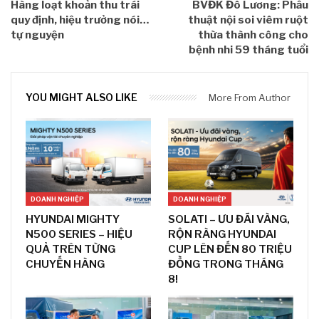
Hàng loạt khoản thu trái
BVĐK Đô Lương: Phẫu
quy định, hiệu trưởng nói…
thuật nội soi viêm ruột
tự nguyện
thừa thành công cho
bệnh nhi 59 tháng tuổi
YOU MIGHT ALSO LIKE
More From Author
DOANH NGHIỆP
DOANH NGHIỆP
HYUNDAI MIGHTY
SOLATI – ƯU ĐÃI VÀNG,
N500 SERIES – HIỆU
RỘN RÀNG HYUNDAI
QUẢ TRÊN TỪNG
CUP LÊN ĐẾN 80 TRIỆU
CHUYẾN HÀNG
ĐỒNG TRONG THÁNG
8!