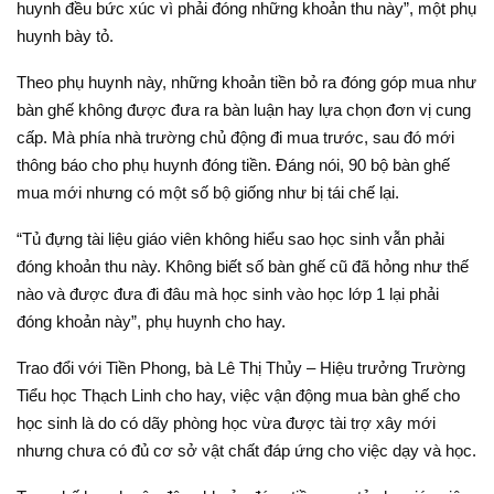
huynh đều bức xúc vì phải đóng những khoản thu này”, một phụ
huynh bày tỏ.
Theo phụ huynh này, những khoản tiền bỏ ra đóng góp mua như
bàn ghế không được đưa ra bàn luận hay lựa chọn đơn vị cung
cấp. Mà phía nhà trường chủ động đi mua trước, sau đó mới
thông báo cho phụ huynh đóng tiền. Đáng nói, 90 bộ bàn ghế
mua mới nhưng có một số bộ giống như bị tái chế lại.
“Tủ đựng tài liệu giáo viên không hiểu sao học sinh vẫn phải
đóng khoản thu này. Không biết số bàn ghế cũ đã hỏng như thế
nào và được đưa đi đâu mà học sinh vào học lớp 1 lại phải
đóng khoản này”, phụ huynh cho hay.
Trao đổi với Tiền Phong, bà Lê Thị Thủy – Hiệu trưởng Trường
Tiểu học Thạch Linh cho hay, việc vận động mua bàn ghế cho
học sinh là do có dãy phòng học vừa được tài trợ xây mới
nhưng chưa có đủ cơ sở vật chất đáp ứng cho việc dạy và học.