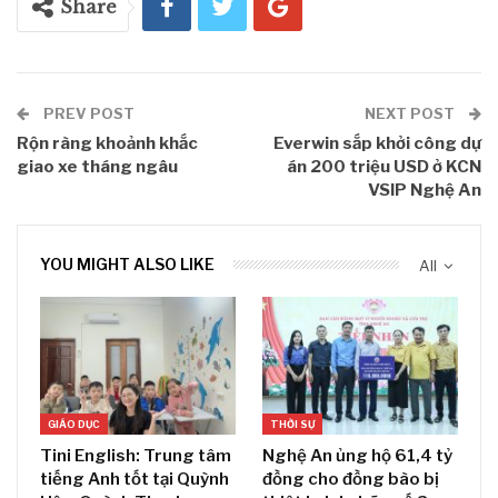
Share
PREV POST
NEXT POST
Rộn ràng khoảnh khắc
Everwin sắp khởi công dự
giao xe tháng ngâu
án 200 triệu USD ở KCN
VSIP Nghệ An
YOU MIGHT ALSO LIKE
All
GIÁO DỤC
THỜI SỰ
Tini English: Trung tâm
Nghệ An ủng hộ 61,4 tỷ
tiếng Anh tốt tại Quỳnh
đồng cho đồng bào bị