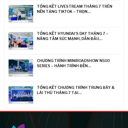
TỔNG KẾT LIVESTREAM THÁNG 7 TRÊN
NỀN TẢNG TIKTOK – TRỌN…
TỔNG KẾT HYUNDAI’S DAY THÁNG 7 –
NÂNG TẦM SỨC MẠNH, DẪN ĐẦU…
CHƯƠNG TRÌNH MINIROADSHOW N500
SERIES – HÀNH TRÌNH ĐẾN…
TỔNG KẾT CHƯƠNG TRÌNH TRƯNG BÀY &
LÁI THỬ THÁNG 7 TẠI…