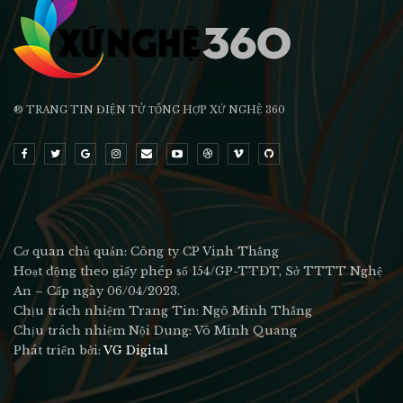
® TRANG TIN ĐIỆN TỬ ТỔNG HỢP XỨ NGHỆ 360
Cơ quan chủ quản: Công ty CP Vinh Thắng
Hoạt động theo giấy phép số 154/GP-TTĐT, Sở TTTT Nghệ
An – Cấp ngày 06/04/2023.
Chịu trách nhiệm Trang Tin: Ngô Minh Thắng
Chịu trách nhiệm Nội Dung: Võ Minh Quang
Phát triển bởi:
VG Digital