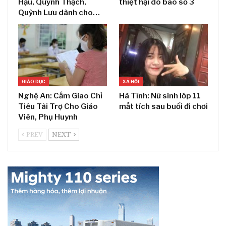
Hậu, Quỳnh Thạch,
thiệt hại do bão số 3
Quỳnh Lưu dành cho…
GIÁO DỤC
XÃ HỘI
Nghệ An: Cấm Giao Chỉ
Hà Tĩnh: Nữ sinh lớp 11
Tiêu Tài Trợ Cho Giáo
mất tích sau buổi đi chơi
Viên, Phụ Huynh
PREV
NEXT