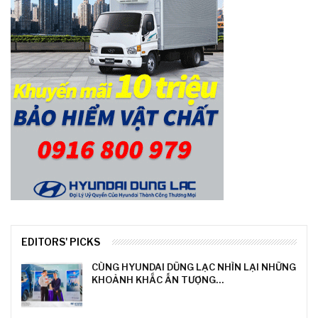
EDITORS' PICKS
CÙNG HYUNDAI DŨNG LẠC NHÌN LẠI NHỮNG
KHOẢNH KHẮC ẤN TƯỢNG…