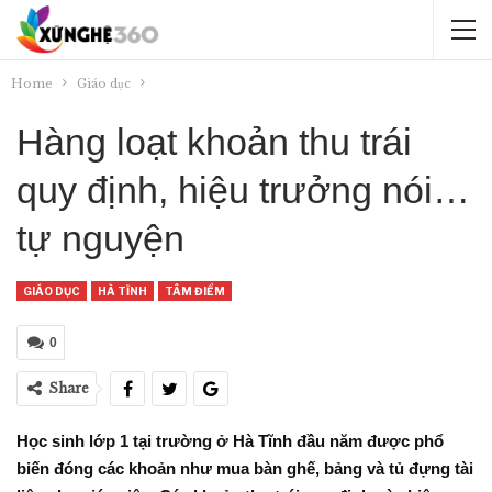
Home
Giáo dục
Hàng loạt khoản thu trái
quy định, hiệu trưởng nói…
tự nguyện
GIÁO DỤC
HÀ TĨNH
TÂM ĐIỂM
0
Share
Học sinh lớp 1 tại trường ở Hà Tĩnh đầu năm được phổ
biến đóng các khoản như mua bàn ghế, bảng và tủ đựng tài