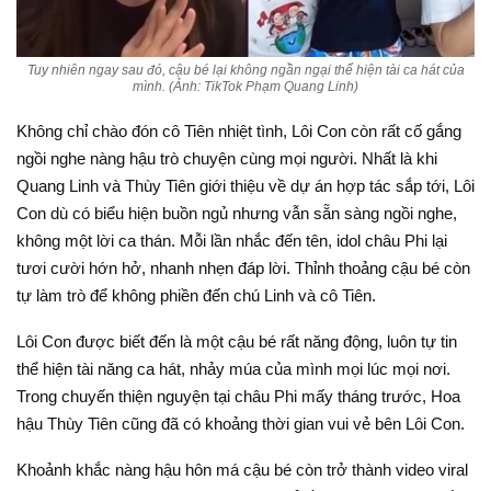
Tuy nhiên ngay sau đó, cậu bé lại không ngần ngại thể hiện tài ca hát của
mình. (Ảnh: TikTok Phạm Quang Linh)
Không chỉ chào đón cô Tiên nhiệt tình, Lôi Con còn rất cố gắng
ngồi nghe nàng hậu trò chuyện cùng mọi người. Nhất là khi
Quang Linh và Thùy Tiên giới thiệu về dự án hợp tác sắp tới, Lôi
Con dù có biểu hiện buồn ngủ nhưng vẫn sẵn sàng ngồi nghe,
không một lời ca thán. Mỗi lần nhắc đến tên, idol châu Phi lại
tươi cười hớn hở, nhanh nhẹn đáp lời. Thỉnh thoảng cậu bé còn
tự làm trò để không phiền đến chú Linh và cô Tiên.
Lôi Con được biết đến là một cậu bé rất năng động, luôn tự tin
thể hiện tài năng ca hát, nhảy múa của mình mọi lúc mọi nơi.
Trong chuyến thiện nguyện tại châu Phi mấy tháng trước, Hoa
hậu Thùy Tiên cũng đã có khoảng thời gian vui vẻ bên Lôi Con.
Khoảnh khắc nàng hậu hôn má cậu bé còn trở thành video viral