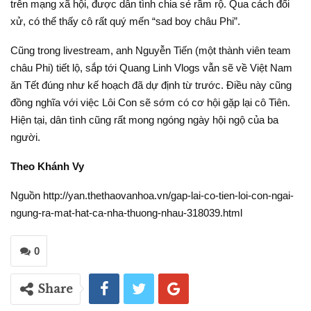
trên mạng xã hội, được dân tình chia sẻ rầm rộ. Qua cách đối
xử, có thể thấy cô rất quý mến “sad boy châu Phi”.
Cũng trong livestream, anh Nguyễn Tiến (một thành viên team
châu Phi) tiết lộ, sắp tới Quang Linh Vlogs vẫn sẽ về Việt Nam
ăn Tết đúng như kế hoạch đã dự định từ trước. Điều này cũng
đồng nghĩa với việc Lôi Con sẽ sớm có cơ hội gặp lại cô Tiên.
Hiện tại, dân tình cũng rất mong ngóng ngày hội ngộ của ba
người.
Theo Khánh Vy
Nguồn http://yan.thethaovanhoa.vn/gap-lai-co-tien-loi-con-ngai-
ngung-ra-mat-hat-ca-nha-thuong-nhau-318039.html
0
Share