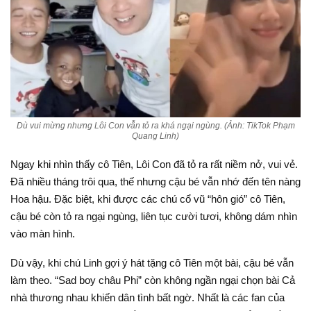
Dù vui mừng nhưng Lôi Con vẫn tỏ ra khá ngại ngùng. (Ảnh: TikTok Phạm
Quang Linh)
Ngay khi nhìn thấy cô Tiên, Lôi Con đã tỏ ra rất niềm nở, vui vẻ.
Đã nhiều tháng trôi qua, thế nhưng cậu bé vẫn nhớ đến tên nàng
Hoa hậu. Đặc biệt, khi được các chú cổ vũ “hôn gió” cô Tiên,
cậu bé còn tỏ ra ngại ngùng, liên tục cười tươi, không dám nhìn
vào màn hình.
Dù vậy, khi chú Linh gợi ý hát tặng cô Tiên một bài, cậu bé vẫn
làm theo. “Sad boy châu Phi” còn không ngần ngại chọn bài Cả
nhà thương nhau khiến dân tình bất ngờ. Nhất là các fan của