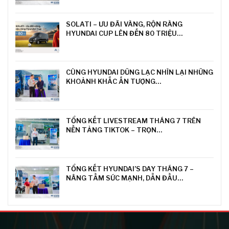
SOLATI – ƯU ĐÃI VÀNG, RỘN RÀNG
HYUNDAI CUP LÊN ĐẾN 80 TRIỆU…
CÙNG HYUNDAI DŨNG LẠC NHÌN LẠI NHỮNG
KHOẢNH KHẮC ẤN TƯỢNG…
TỔNG KẾT LIVESTREAM THÁNG 7 TRÊN
NỀN TẢNG TIKTOK – TRỌN…
TỔNG KẾT HYUNDAI’S DAY THÁNG 7 –
NÂNG TẦM SỨC MẠNH, DẪN ĐẦU…