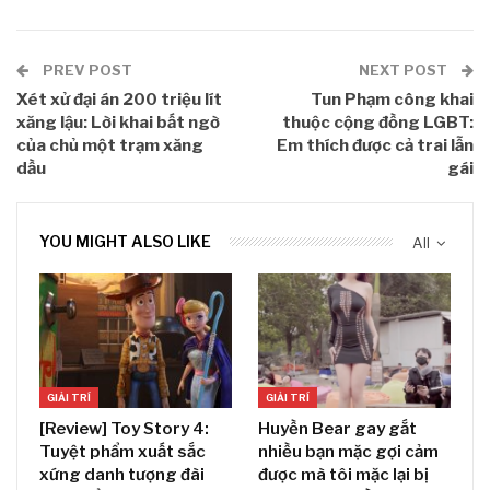
PREV POST
NEXT POST
Xét xử đại án 200 triệu lít
Tun Phạm công khai
xăng lậu: Lời khai bất ngờ
thuộc cộng đồng LGBT:
của chủ một trạm xăng
Em thích được cả trai lẫn
dầu
gái
YOU MIGHT ALSO LIKE
All
GIẢI TRÍ
GIẢI TRÍ
[Review] Toy Story 4:
Huyền Bear gay gắt
Tuyệt phẩm xuất sắc
nhiều bạn mặc gợi cảm
xứng danh tượng đài
được mà tôi mặc lại bị