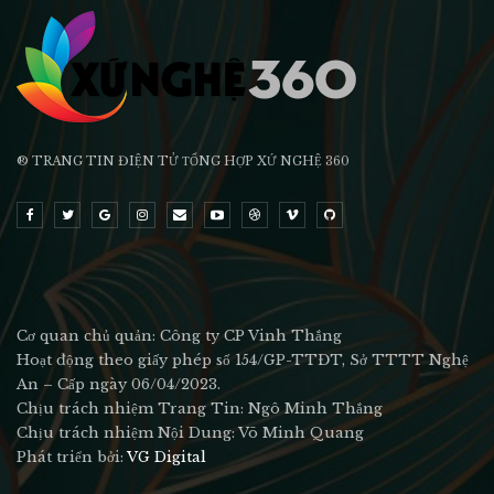
® TRANG TIN ĐIỆN TỬ ТỔNG HỢP XỨ NGHỆ 360
Cơ quan chủ quản: Công ty CP Vinh Thắng
Hoạt động theo giấy phép số 154/GP-TTĐT, Sở TTTT Nghệ
An – Cấp ngày 06/04/2023.
Chịu trách nhiệm Trang Tin: Ngô Minh Thắng
Chịu trách nhiệm Nội Dung: Võ Minh Quang
Phát triển bởi:
VG Digital