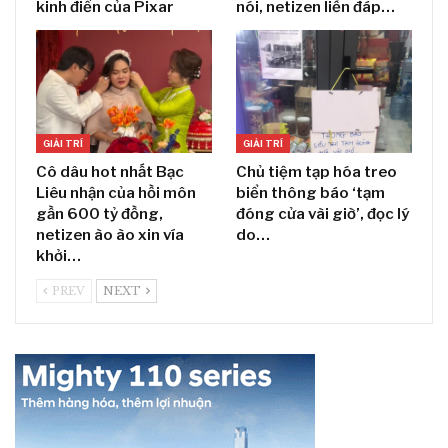
kinh điển của Pixar
nói, netizen liền đáp…
GIẢI TRÍ
GIẢI TRÍ
Cô dâu hot nhất Bạc
Chủ tiệm tạp hóa treo
Liêu nhận của hồi môn
biển thông báo ‘tạm
gần 600 tỷ đồng,
đóng cửa vài giờ’, đọc lý
netizen ào ào xin vía
do…
khởi…
PREV
NEXT