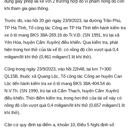
dụng giấy phép lái xe với 2 trường hợp do vi phạm nồng độ cồn
khi tham gia giao thông.
Trước đó, vào hồi 20 giờ ngày 23/9/2023, tại đường Trần Phú,
TP Hà Tĩnh, Tổ công tác Công an TP Hà Tĩnh tiến hành kiểm tra
xe ô tô mang BKS 38A-269.16 do Tr.V.Đ. (SN 1991, trú tại xã
Yên Hòa, huyện Cẩm Xuyên) điều khiển. Qua kiểm tra, phát
hiện trong hơi thở của tài xế Đ. có nồng độ cồn vượt quá 0,4
miligam/lít khí thở (0,461 miligam/1 lít khí thở).
Cũng trong ngày 23/9/2023, vào hồi 22h48, tại km 7+300
QL15B, thuộc xã Quang Lộc, Tổ công tác Công an huyện Can
Lộc tiến hành kiểm tra xe ô tô mang BKS 38A-404.54 do
N.V.Th. (SN 1990, trú tại xã Cẩm Thạch, huyện Cẩm Xuyên)
điều khiển. Thời điểm kiểm tra, trong hơi thở của tài xế này có
nồng độ cồn vượt quá 0,4 miligam/lít khí thở (0,657 miligam/1 lít
khí thở).
Căn cứ quy định tại điểm a, khoản 10, Điều 5 Nghị định số