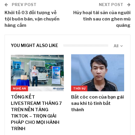
PREV POST
NEXT POST
Khởi tố 03 đối tượng về
Hủy hoại tài sản của người
tội buôn bán, vận chuyển
tình sau cơn ghen mù
hàng cấm
quáng
YOU MIGHT ALSO LIKE
All
NGHỆ AN
THỜI SỰ
TỔNG KẾT
Bắt cóc con của bạn gái
LIVESTREAM THÁNG 7
sau khi tỏ tình bất
TRÊN NỀN TẢNG
thành
TIKTOK – TRỌN GIẢI
PHÁP CHO MỌI HÀNH
TRÌNH