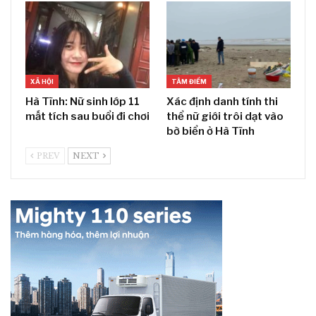
XÃ HỘI
TÂM ĐIỂM
Hà Tĩnh: Nữ sinh lớp 11
Xác định danh tính thi
mất tích sau buổi đi chơi
thể nữ giới trôi dạt vào
bờ biển ở Hà Tĩnh
PREV
NEXT