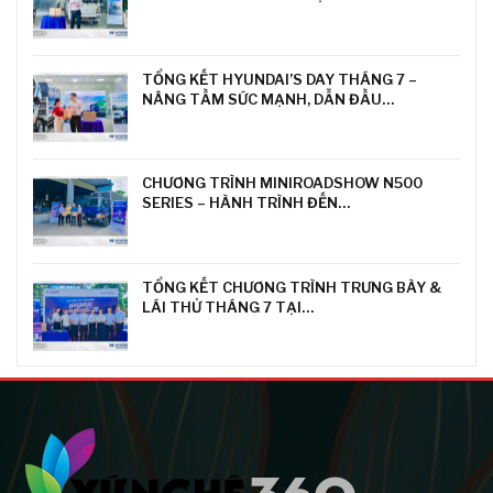
TỔNG KẾT HYUNDAI’S DAY THÁNG 7 –
NÂNG TẦM SỨC MẠNH, DẪN ĐẦU…
CHƯƠNG TRÌNH MINIROADSHOW N500
SERIES – HÀNH TRÌNH ĐẾN…
TỔNG KẾT CHƯƠNG TRÌNH TRƯNG BÀY &
LÁI THỬ THÁNG 7 TẠI…