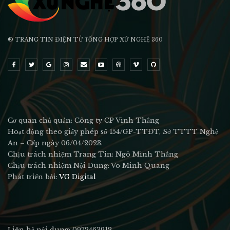
® TRANG TIN ĐIỆN TỬ ТỔNG HỢP XỨ NGHỆ 360
Cơ quan chủ quản: Công ty CP Vinh Thắng
Hoạt động theo giấy phép số 154/GP-TTĐT, Sở TTTT Nghệ
An – Cấp ngày 06/04/2023.
Chịu trách nhiệm Trang Tin: Ngô Minh Thắng
Chịu trách nhiệm Nội Dung: Võ Minh Quang
Phát triển bởi:
VG Digital
Liên hệ nội dung: 0972463912