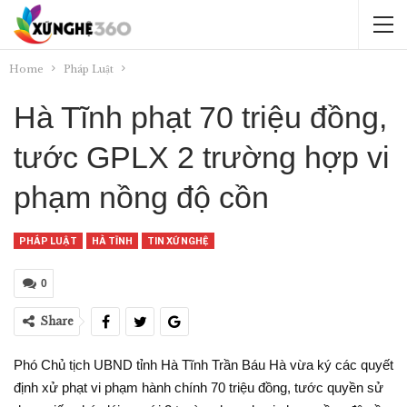
Home
Pháp Luật
Hà Tĩnh phạt 70 triệu đồng,
tước GPLX 2 trường hợp vi
phạm nồng độ cồn
PHÁP LUẬT
HÀ TĨNH
TIN XỨ NGHỆ
0
Share
Phó Chủ tịch UBND tỉnh Hà Tĩnh Trần Báu Hà vừa ký các quyết
định xử phạt vi phạm hành chính 70 triệu đồng, tước quyền sử