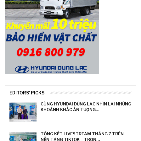
EDITORS' PICKS
CÙNG HYUNDAI DŨNG LẠC NHÌN LẠI NHỮNG
KHOẢNH KHẮC ẤN TƯỢNG…
TỔNG KẾT LIVESTREAM THÁNG 7 TRÊN
NỀN TẢNG TIKTOK – TRỌN…