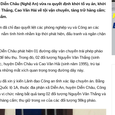
Diễn Châu (Nghệ An) vừa ra quyết định khởi tố vụ án, khởi
 Thắng, Cao Văn Hải về tội vận chuyển, tàng trữ hàng cấm;
cấm.
n đã chỉ đạo quyết liệt các phòng nghiệp vụ và Công an các
nắm tình hình nhằm kịp thời phát hiện, đấu tranh và ngăn chặn
Diễn Châu phát hiện 01 đường dây vận chuyển trái phép pháo
để tiêu thụ. Trong đó, 02 đối tượng Nguyễn Văn Thắng (sinh
c, huyện Diễn Châu và Cao Văn Hải (sinh năm 1995), trú tại
là những mắt xích quan trọng trong đường dây này.
 đã xin ý kiến Lãnh đạo Công an tỉnh xác lập chuyên án. Bằng
i Quốc lộ 1A, thuộc địa phận xã Diễn An, huyện Diễn Châu, Công
 vị chức năng bắt quả tang 02 đối tượng Nguyễn Văn Thắng và
 hàng cấm; thu giữ trong xe của các đối tượng 98kg pháo.