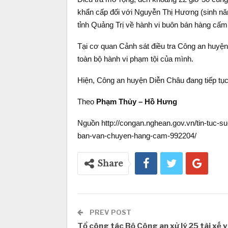
khẩn cấp đối với Nguyễn Thị Hương (sinh năm
tỉnh Quảng Trị về hành vi buôn bán hàng cấm
Tại cơ quan Cảnh sát điều tra Công an huyệ
toàn bộ hành vi phạm tội của mình.
Hiện, Công an huyện Diễn Châu đang tiếp tục
Theo
Phạm Thủy – Hồ Hưng
Nguồn http://congan.nghean.gov.vn/tin-tuc-su-
ban-van-chuyen-hang-cam-992204/
Share
PREV POST
Tổ công tác Bộ Công an xử lý 25 tài xế v