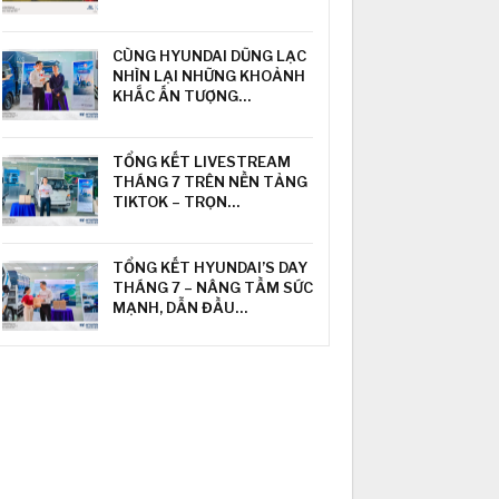
CÙNG HYUNDAI DŨNG LẠC
NHÌN LẠI NHỮNG KHOẢNH
KHẮC ẤN TƯỢNG…
TỔNG KẾT LIVESTREAM
THÁNG 7 TRÊN NỀN TẢNG
TIKTOK – TRỌN…
TỔNG KẾT HYUNDAI’S DAY
THÁNG 7 – NÂNG TẦM SỨC
MẠNH, DẪN ĐẦU…