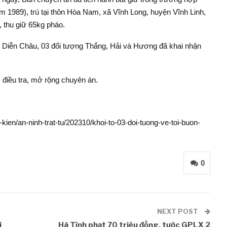
 1989), trú tại thôn Hòa Nam, xã Vĩnh Long, huyện Vĩnh Linh,
, thu giữ 65kg pháo.
n Diễn Châu, 03 đối tượng Thắng, Hải và Hương đã khai nhận
 điều tra, mở rộng chuyên án.
kien/an-ninh-trat-tu/202310/khoi-to-03-doi-tuong-ve-toi-buon-
0
NEXT POST
i
Hà Tĩnh phạt 70 triệu đồng, tước GPLX 2