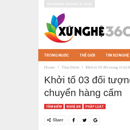
SATURDAY, AUGUST 8, 2026
TRONG NƯỚC
THẾ GIỚI
TIN XỨ NGHỆ
Home
Tâm Điểm
Khởi tố 03 đối tượng về tộ
Khởi tố 03 đối tượn
chuyển hàng cấm
TÂM ĐIỂM
NGHỆ AN
PHÁP LUẬT
Share