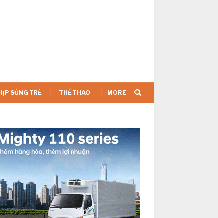
SIGN IN
HỊP SỐNG TRẺ
THỂ THAO
MORE