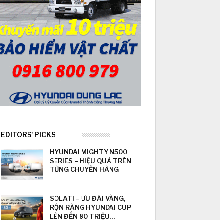
EDITORS' PICKS
HYUNDAI MIGHTY N500
SERIES – HIỆU QUẢ TRÊN
TỪNG CHUYẾN HÀNG
SOLATI – ƯU ĐÃI VÀNG,
RỘN RÀNG HYUNDAI CUP
LÊN ĐẾN 80 TRIỆU…