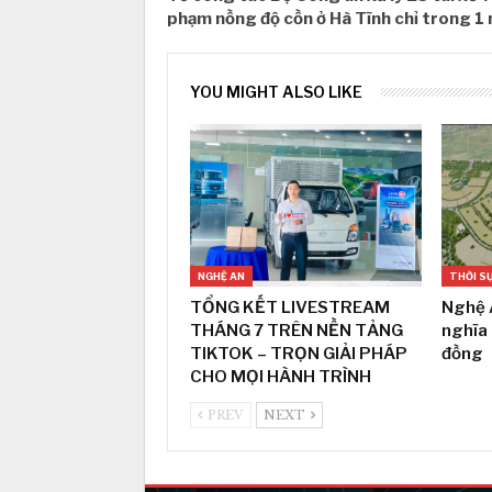
phạm nồng độ cồn ở Hà Tĩnh chỉ trong 1
YOU MIGHT ALSO LIKE
NGHỆ AN
THỜI S
TỔNG KẾT LIVESTREAM
Nghệ 
THÁNG 7 TRÊN NỀN TẢNG
nghĩa
TIKTOK – TRỌN GIẢI PHÁP
đồng
CHO MỌI HÀNH TRÌNH
PREV
NEXT