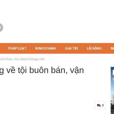
PHÁP LUẬT
KINH DOANH
GIẢI TRÍ
LỐI SỐNG
N
i buôn bán, vận chuyển hàng cấm
g về tội buôn bán, vận
0