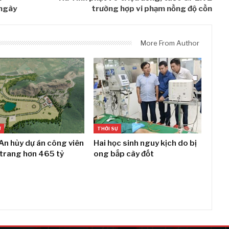
 ngày
trường hợp vi phạm nồng độ cồn
More From Author
Ự
THỜI SỰ
An hủy dự án công viên
Hai học sinh nguy kịch do bị
 trang hơn 465 tỷ
ong bắp cày đốt