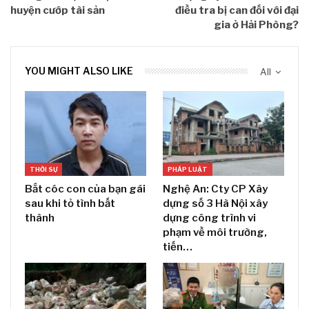
huyện cướp tài sản
điều tra bị can đối với đại
gia ở Hải Phòng?
YOU MIGHT ALSO LIKE
All
THỜI SỰ
PHÁP LUẬT
Bắt cóc con của bạn gái
Nghệ An: Cty CP Xây
sau khi tỏ tình bất
dựng số 3 Hà Nội xây
thành
dựng công trình vi
phạm về môi trường,
tiến…