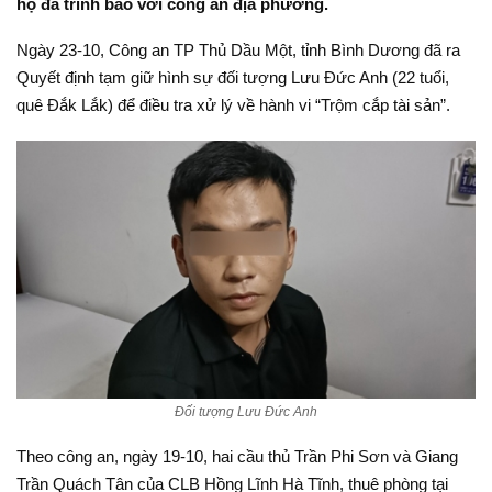
họ đã trình báo với công an địa phương.
Ngày 23-10, Công an TP Thủ Dầu Một, tỉnh Bình Dương đã ra
Quyết định tạm giữ hình sự đối tượng Lưu Đức Anh (22 tuổi,
quê Đắk Lắk) để điều tra xử lý về hành vi “Trộm cắp tài sản”.
Đối tượng Lưu Đức Anh
Theo công an, ngày 19-10, hai cầu thủ Trần Phi Sơn và Giang
Trần Quách Tân của CLB Hồng Lĩnh Hà Tĩnh, thuê phòng tại