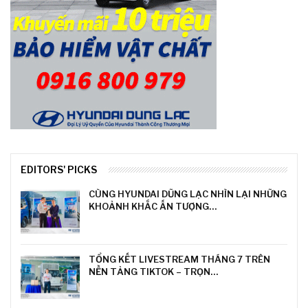
EDITORS' PICKS
CÙNG HYUNDAI DŨNG LẠC NHÌN LẠI NHỮNG
KHOẢNH KHẮC ẤN TƯỢNG…
TỔNG KẾT LIVESTREAM THÁNG 7 TRÊN
NỀN TẢNG TIKTOK – TRỌN…