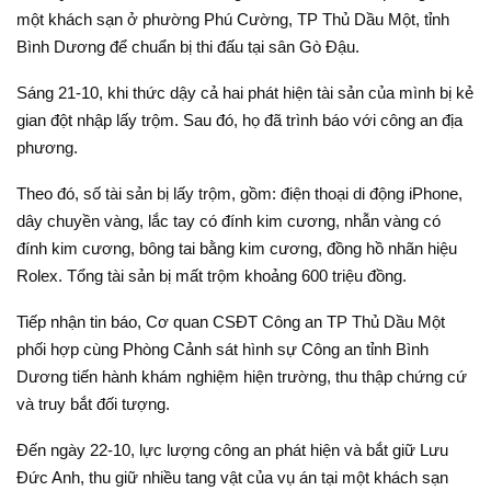
một khách sạn ở phường Phú Cường, TP Thủ Dầu Một, tỉnh
Bình Dương để chuẩn bị thi đấu tại sân Gò Đậu.
Sáng 21-10, khi thức dậy cả hai phát hiện tài sản của mình bị kẻ
gian đột nhập lấy trộm. Sau đó, họ đã trình báo với công an địa
phương.
Theo đó, số tài sản bị lấy trộm, gồm: điện thoại di động iPhone,
dây chuyền vàng, lắc tay có đính kim cương, nhẫn vàng có
đính kim cương, bông tai bằng kim cương, đồng hồ nhãn hiệu
Rolex. Tổng tài sản bị mất trộm khoảng 600 triệu đồng.
Tiếp nhận tin báo, Cơ quan CSĐT Công an TP Thủ Dầu Một
phối hợp cùng Phòng Cảnh sát hình sự Công an tỉnh Bình
Dương tiến hành khám nghiệm hiện trường, thu thập chứng cứ
và truy bắt đối tượng.
Đến ngày 22-10, lực lượng công an phát hiện và bắt giữ Lưu
Đức Anh, thu giữ nhiều tang vật của vụ án tại một khách sạn