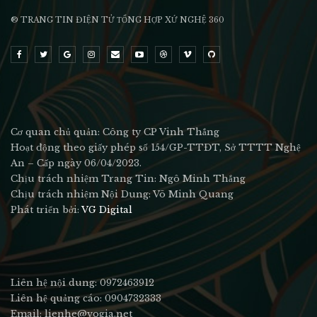
® TRANG TIN ĐIỆN TỬ ТỔNG HỢP XỨ NGHỆ 360
Cơ quan chủ quản: Công ty CP Vinh Thắng
Hoạt động theo giấy phép số 154/GP-TTĐT, Sở TTTT Nghệ
An – Cấp ngày 06/04/2023.
Chịu trách nhiệm Trang Tin: Ngô Minh Thắng
Chịu trách nhiệm Nội Dung: Võ Minh Quang
Phát triển bởi:
VG Digital
Liên hệ nội dung: 0972463912
Liên hệ quảng cáo: 0904732333
Email: lienhe@vogia.net