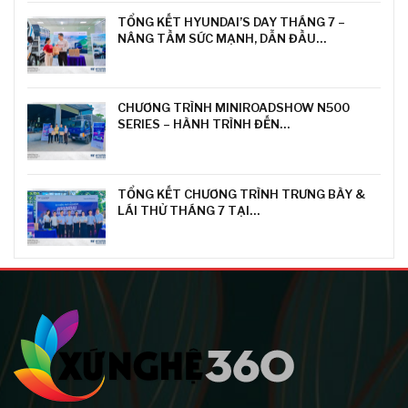
TỔNG KẾT HYUNDAI’S DAY THÁNG 7 –
NÂNG TẦM SỨC MẠNH, DẪN ĐẦU…
CHƯƠNG TRÌNH MINIROADSHOW N500
SERIES – HÀNH TRÌNH ĐẾN…
TỔNG KẾT CHƯƠNG TRÌNH TRƯNG BÀY &
LÁI THỬ THÁNG 7 TẠI…