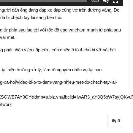
00:15
, người đàn ông đang đạp xe đạp cùng vợ trên đường vắng. Do
 bị chệch tay lái sang bên trái.
g từ phía sau lao tới với tốc độ cao va chạm mạnh từ phía sau
 vài mét.
g phải nhập viện cấp cứu, còn chiếc ô tô 4 chỗ bị vỡ nát hết
ại hiện trường xử lý, làm rõ nguyên nhân vụ tại nạn.
ng-xa-hoi/video-bi-o-to-dam-vang-nhieu-met-do-chech-tay-lai-
SGWE7AY3GY&dmn=s.biz.vn&fbclid=IwAR3_aY8Q5oW7ayjQKv
twork
0