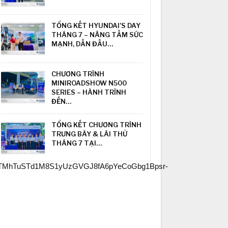
TỔNG KẾT HYUNDAI’S DAY
THÁNG 7 – NÂNG TẦM SỨC
MẠNH, DẪN ĐẦU…
CHƯƠNG TRÌNH
MINIROADSHOW N500
SERIES – HÀNH TRÌNH
ĐẾN…
TỔNG KẾT CHƯƠNG TRÌNH
TRƯNG BÀY & LÁI THỬ
THÁNG 7 TẠI…
uTMhTuSTd1M8S1yUzGVGJ8fA6pYeCoGbg1Bpsr-