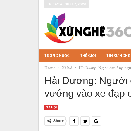
FRIDAY, AUGUST 7, 2026
TRONG NƯỚC
THẾ GIỚI
TIN XỨ NGHỆ
Home
Xã hội
Hải Dương: Người đàn ông nguy
Hải Dương: Người đ
vướng vào xe đạp 
XÃ HỘI
Share