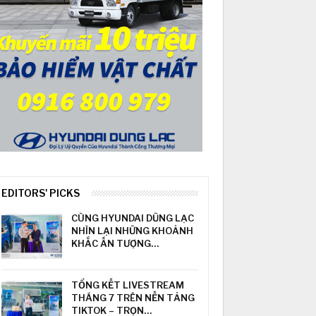
EDITORS' PICKS
CÙNG HYUNDAI DŨNG LẠC
NHÌN LẠI NHỮNG KHOẢNH
KHẮC ẤN TƯỢNG…
TỔNG KẾT LIVESTREAM
THÁNG 7 TRÊN NỀN TẢNG
TIKTOK – TRỌN…