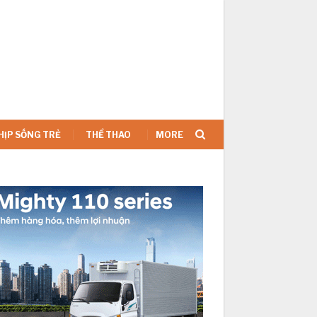
SIGN IN
HỊP SỐNG TRẺ
THỂ THAO
MORE