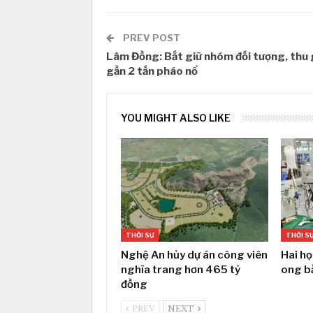
PREV POST
Lâm Đồng: Bắt giữ nhóm đối tượng, thu 
gần 2 tấn pháo nổ
YOU MIGHT ALSO LIKE
THỜI SỰ
THỜI S
Nghệ An hủy dự án công viên
Hai họ
nghĩa trang hơn 465 tỷ
ong b
đồng
PREV
NEXT