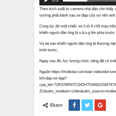
00:00
Theo trích xuất từ camera nhà dân cho thấy
vướng phải bánh sau xe đạp của vợ nên anh đã
Cùng lúc đó một chiếc xe ô tô 4 chỗ màu trắn
khiến người đàn ông bị v.ă.n.g lên phía trước
Vụ tai nạn khiến người đàn ông bị thương nặn
kính trước.
Ngay sau đó, lực lượng chức năng đã có mặt t
Nguồn https://molistar.com/star-video/doi-so
khi-dap-xe-dap?
cpa_tid=71R376RNTC042HTGM622SM747X
ZU&utm_medium=chien&utm_source=moline
Share