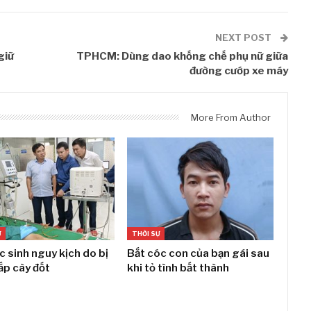
NEXT POST
giữ
TPHCM: Dùng dao khống chế phụ nữ giữa
đường cướp xe máy
More From Author
Ự
THỜI SỰ
c sinh nguy kịch do bị
Bắt cóc con của bạn gái sau
ắp cày đốt
khi tỏ tình bất thành