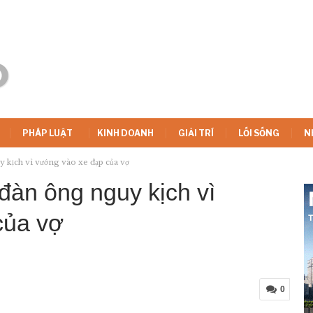
PHÁP LUẬT
KINH DOANH
GIẢI TRÍ
LỐI SỐNG
N
 kịch vì vướng vào xe đạp của vợ
àn ông nguy kịch vì
của vợ
0