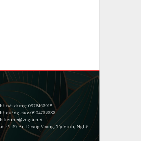
hệ nội dung: 0972463912
hệ quảng cáo: 0904732333
l: lienhe@vogia.net
hỉ: số 127 An Dương Vương, Tp Vinh, Nghệ