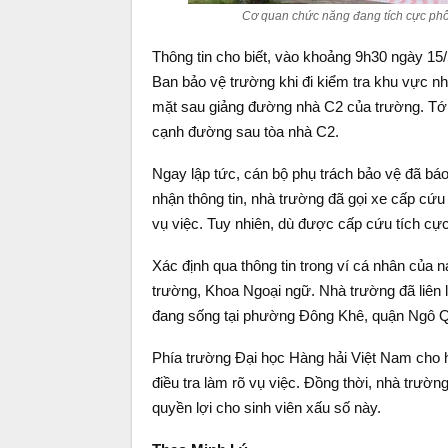
Cơ quan chức năng đang tích cực phố
Thông tin cho biết, vào khoảng 9h30 ngày 15/1
Ban bảo vệ trường khi đi kiểm tra khu vực n
mặt sau giảng đường nhà C2 của trường. Tới 
cạnh đường sau tòa nhà C2.
Ngay lập tức, cán bộ phụ trách bảo vệ đã báo
nhận thông tin, nhà trường đã gọi xe cấp cứu 
vụ việc. Tuy nhiên, dù được cấp cứu tích cự
Xác định qua thông tin trong ví cá nhân của n
trường, Khoa Ngoại ngữ. Nhà trường đã liên l
đang sống tại phường Đông Khê, quận Ngô Qu
Phía trường Đại học Hàng hải Việt Nam cho 
điều tra làm rõ vụ việc. Đồng thời, nhà trườ
quyền lợi cho sinh viên xấu số này.