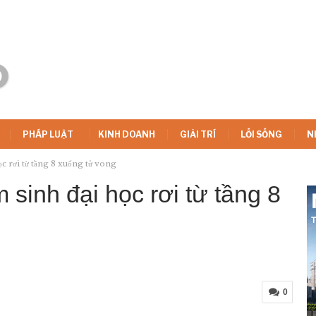
PHÁP LUẬT
KINH DOANH
GIẢI TRÍ
LỐI SỐNG
N
c rơi từ tầng 8 xuống tử vong
sinh đại học rơi từ tầng 8
0