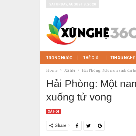
SATURDAY, AUGUST 8, 2026
TRONG NƯỚC
THẾ GIỚI
TIN XỨ NGHỆ
Home
Xã hội
Hải Phòng: Một nam sinh đại họ
Hải Phòng: Một nam 
xuống tử vong
XÃ HỘI
Share