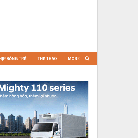
SIGN IN
HỊP SỐNG TRẺ
THỂ THAO
MORE