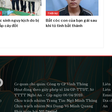
Ự
THỜI SỰ
c sinh nguy kịch do bị
Bắt cóc con của bạn gái sau
ắp cày đốt
khi tỏ tình bất thành
Cơ quan chủ quản: Công ty CP Vinh Thắng
Liên 
Hoạt động theo giấy phép số 154/GP-TTĐT, Sở
Liên 
TTTT Nghệ An – Cấp ngày 06/04/2023.
Emai
Chịu trách nhiệm Trang Tin: Ngô Minh Thắng
Địa c
0
Chịu trách nhiệm Nội Dung: Võ Minh Quang
An
Phát triển bởi:
VG Digital