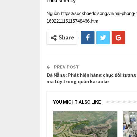
Theo Minh Lý
Nguồn https://suckhoedoisong.vn/hai-phong-m
169221115115748466.htm
Share
PREV POST
Đà Nẵng: Phát hiện hàng chục đối tượng
ma túy trong quán karaoke
YOU MIGHT ALSO LIKE