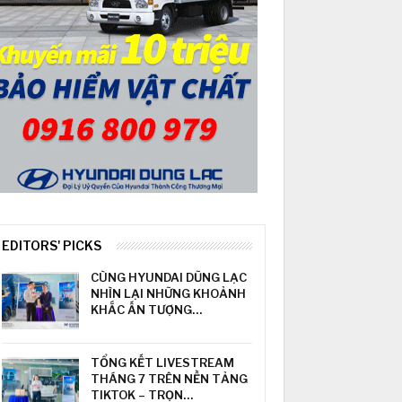
EDITORS' PICKS
CÙNG HYUNDAI DŨNG LẠC
NHÌN LẠI NHỮNG KHOẢNH
KHẮC ẤN TƯỢNG…
TỔNG KẾT LIVESTREAM
THÁNG 7 TRÊN NỀN TẢNG
TIKTOK – TRỌN…