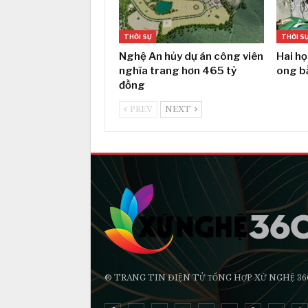
THỜI SỰ
THỜI S
Nghệ An hủy dự án công viên
Hai họ
nghĩa trang hơn 465 tỷ
ong b
đồng
PREV
NEXT
® TRANG TIN ĐIỆN TỬ ТỔNG HỢP XỨ NGHỆ 36