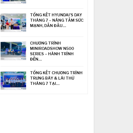
TỔNG KẾT HYUNDAI’S DAY
THÁNG 7 – NÂNG TẦM SỨC
MẠNH, DẪN ĐẦU…
CHƯƠNG TRÌNH
MINIROADSHOW N500
SERIES – HÀNH TRÌNH
ĐẾN…
TỔNG KẾT CHƯƠNG TRÌNH
TRƯNG BÀY & LÁI THỬ
THÁNG 7 TẠI…