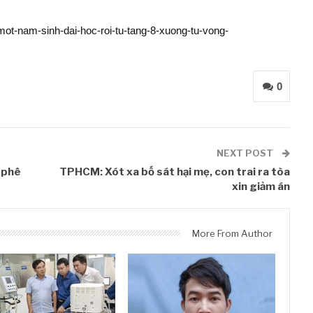
ot-nam-sinh-dai-hoc-roi-tu-tang-8-xuong-tu-vong-
0
NEXT POST
 phê
TPHCM: Xót xa bố sát hại mẹ, con trai ra tòa
xin giảm án
More From Author