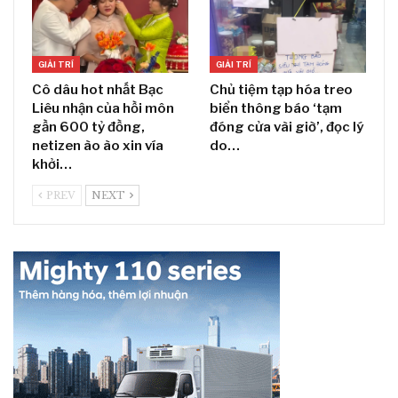
GIẢI TRÍ
GIẢI TRÍ
Cô dâu hot nhất Bạc
Chủ tiệm tạp hóa treo
Liêu nhận của hồi môn
biển thông báo ‘tạm
gần 600 tỷ đồng,
đóng cửa vài giờ’, đọc lý
netizen ào ào xin vía
do…
khởi…
PREV
NEXT