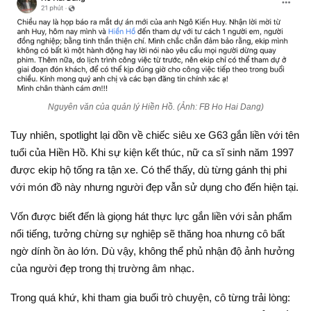
Nguyên văn của quản lý Hiền Hồ. (Ảnh: FB Ho Hai Dang)
Tuy nhiên, spotlight lại dồn về chiếc siêu xe G63 gắn liền với tên
tuổi của Hiền Hồ. Khi sự kiện kết thúc, nữ ca sĩ sinh năm 1997
được ekip hộ tống ra tận xe. Có thể thấy, dù từng gánh thị phi
với món đồ này nhưng người đẹp vẫn sử dụng cho đến hiện tại.
Vốn được biết đến là giọng hát thực lực gắn liền với sản phẩm
nổi tiếng, tưởng chừng sự nghiệp sẽ thăng hoa nhưng cô bất
ngờ dính ồn ào lớn. Dù vậy, không thể phủ nhận độ ảnh hưởng
của người đẹp trong thị trường âm nhạc.
Trong quá khứ, khi tham gia buổi trò chuyện, cô từng trải lòng: