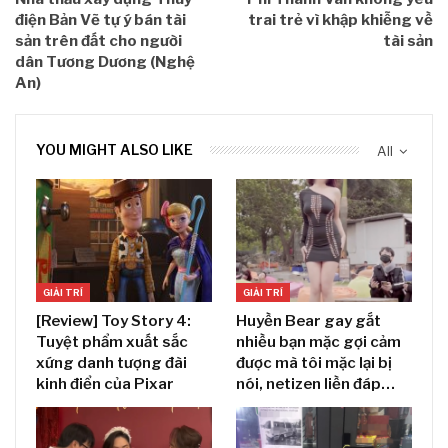
điện Bản Vẽ tự ý bán tài
trai trẻ vì khập khiễng về
sản trên đất cho người
tài sản
dân Tương Dương (Nghệ
An)
YOU MIGHT ALSO LIKE
All
GIẢI TRÍ
GIẢI TRÍ
[Review] Toy Story 4:
Huyền Bear gay gắt
Tuyệt phẩm xuất sắc
nhiều bạn mặc gợi cảm
xứng danh tượng đài
được mà tôi mặc lại bị
kinh điển của Pixar
nói, netizen liền đáp…