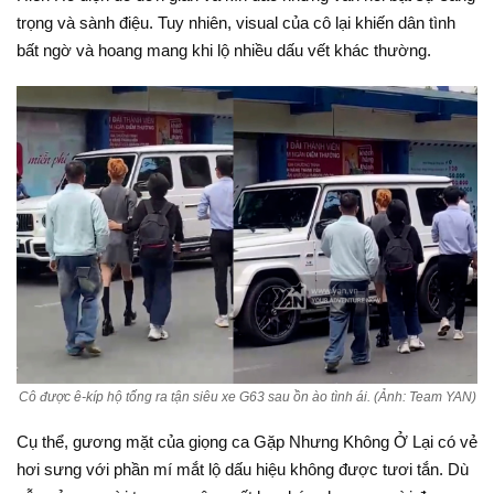
trọng và sành điệu. Tuy nhiên, visual của cô lại khiến dân tình
bất ngờ và hoang mang khi lộ nhiều dấu vết khác thường.
Cô được ê-kíp hộ tống ra tận siêu xe G63 sau ồn ào tình ái. (Ảnh: Team YAN)
Cụ thể, gương mặt của giọng ca Gặp Nhưng Không Ở Lại có vẻ
hơi sưng với phần mí mắt lộ dấu hiệu không được tươi tắn. Dù