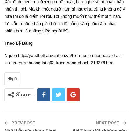
Xác định theo con đường nghệ thuật, làm nghệ sĩ thì phải chấp
nhận thị phi. Mà khi một người làm gì người ta cũng không để ý
nữa thì đó là điểm rơi rồi. Tôi không muốn như thế một tí nào.
Tôi vẫn muốn khán giả nhớ tới tôi bằng sản phẩm âm nhạc
nhiều hơn là những việc ngoài lề”.
Theo Lệ Băng
Nguồn http://yan.thethaovanhoa.vn/hien-ho-lo-nhan-sac-khac-
la-qua-cam-thuong-lai-g63-trang-sang-chanh-318378.html
0
Share
PREV POST
NEXT POST
Nhà thầu xây dựng Thuỷ
Phi Thanh Vân không yêu