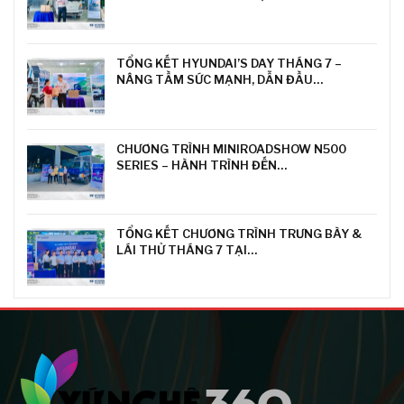
TỔNG KẾT HYUNDAI’S DAY THÁNG 7 –
NÂNG TẦM SỨC MẠNH, DẪN ĐẦU…
CHƯƠNG TRÌNH MINIROADSHOW N500
SERIES – HÀNH TRÌNH ĐẾN…
TỔNG KẾT CHƯƠNG TRÌNH TRƯNG BÀY &
LÁI THỬ THÁNG 7 TẠI…