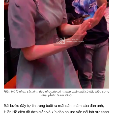
Hiền Hồ lộ nhan sắc xinh đẹp như búp bê nhưng phần mắt có dấu hiệu sưng
nhẹ. (Ảnh: Team YAN)
Sải bước đầy tự tin trong buổi ra mắt sản phẩm của đàn anh,
Hiền Hồ diện đồ đơn giản và kín đáo nhưng vẫn nổi bật sự sang