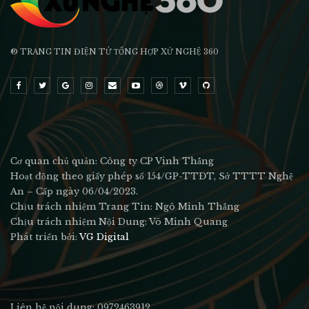
® TRANG TIN ĐIỆN TỬ ТỔNG HỢP XỨ NGHỆ 360
Cơ quan chủ quản: Công ty CP Vinh Thắng
Hoạt động theo giấy phép số 154/GP-TTĐT, Sở TTTT Nghệ
An – Cấp ngày 06/04/2023.
Chịu trách nhiệm Trang Tin: Ngô Minh Thắng
Chịu trách nhiệm Nội Dung: Võ Minh Quang
Phát triển bởi:
VG Digital
Liên hệ nội dung: 0972463912