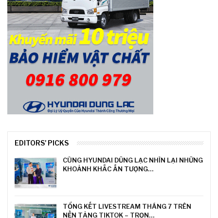
EDITORS' PICKS
CÙNG HYUNDAI DŨNG LẠC NHÌN LẠI NHỮNG
KHOẢNH KHẮC ẤN TƯỢNG…
TỔNG KẾT LIVESTREAM THÁNG 7 TRÊN
NỀN TẢNG TIKTOK – TRỌN…