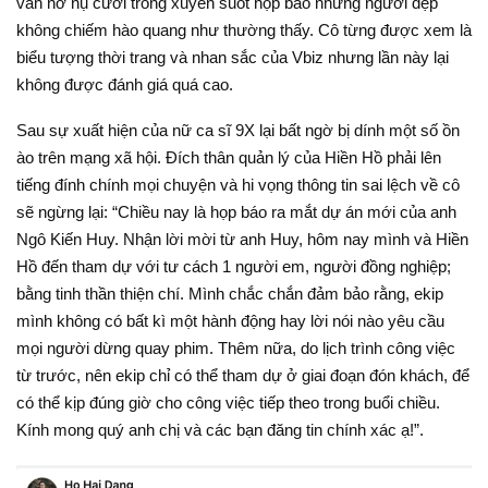
vẫn nở nụ cười trong xuyên suốt họp báo nhưng người đẹp
không chiếm hào quang như thường thấy. Cô từng được xem là
biểu tượng thời trang và nhan sắc của Vbiz nhưng lần này lại
không được đánh giá quá cao.
Sau sự xuất hiện của nữ ca sĩ 9X lại bất ngờ bị dính một số ồn
ào trên mạng xã hội. Đích thân quản lý của Hiền Hồ phải lên
tiếng đính chính mọi chuyện và hi vọng thông tin sai lệch về cô
sẽ ngừng lại: “Chiều nay là họp báo ra mắt dự án mới của anh
Ngô Kiến Huy. Nhận lời mời từ anh Huy, hôm nay mình và Hiền
Hồ đến tham dự với tư cách 1 người em, người đồng nghiệp;
bằng tinh thần thiện chí. Mình chắc chắn đảm bảo rằng, ekip
mình không có bất kì một hành động hay lời nói nào yêu cầu
mọi người dừng quay phim. Thêm nữa, do lịch trình công việc
từ trước, nên ekip chỉ có thể tham dự ở giai đoạn đón khách, để
có thể kịp đúng giờ cho công việc tiếp theo trong buổi chiều.
Kính mong quý anh chị và các bạn đăng tin chính xác ạ!”.