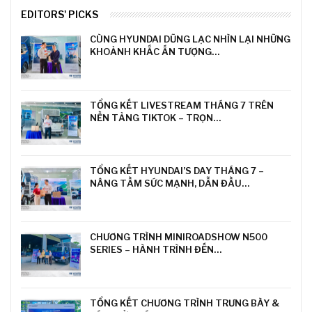
EDITORS' PICKS
CÙNG HYUNDAI DŨNG LẠC NHÌN LẠI NHỮNG
KHOẢNH KHẮC ẤN TƯỢNG…
TỔNG KẾT LIVESTREAM THÁNG 7 TRÊN
NỀN TẢNG TIKTOK – TRỌN…
TỔNG KẾT HYUNDAI’S DAY THÁNG 7 –
NÂNG TẦM SỨC MẠNH, DẪN ĐẦU…
CHƯƠNG TRÌNH MINIROADSHOW N500
SERIES – HÀNH TRÌNH ĐẾN…
TỔNG KẾT CHƯƠNG TRÌNH TRƯNG BÀY &