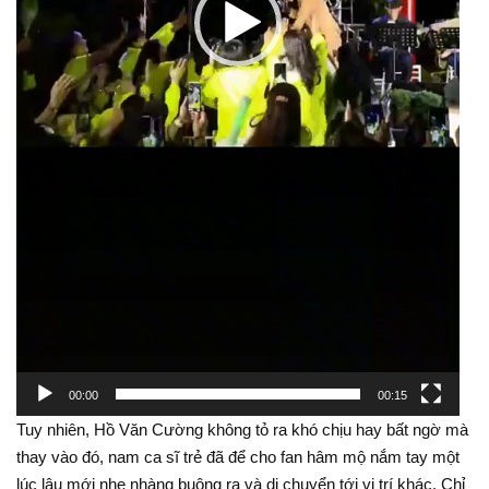
00:00
00:15
Tuy nhiên, Hồ Văn Cường không tỏ ra khó chịu hay bất ngờ mà
thay vào đó, nam ca sĩ trẻ đã để cho fan hâm mộ nắm tay một
lúc lâu mới nhẹ nhàng buông ra và di chuyển tới vị trí khác. Chỉ