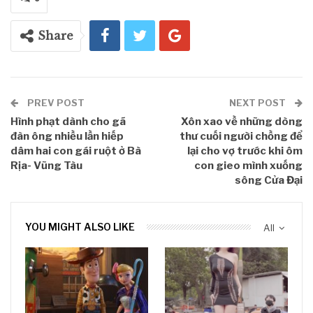
Share
PREV POST
NEXT POST
Hình phạt dành cho gã
Xôn xao về những dòng
đàn ông nhiều lần hiếp
thư cuối người chồng để
dâm hai con gái ruột ở Bà
lại cho vợ trước khi ôm
Rịa- Vũng Tàu
con gieo mình xuống
sông Cửa Đại
YOU MIGHT ALSO LIKE
All