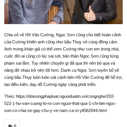
Chia sẻ về Hồ Văn Cường, Ngọc Sơn cũng cho biết hoàn cảnh
của Cường khiến anh cũng như bầu Thụy vô cùng đồng cảm.
Anh mong khán giả có thể xem Cường như con em trong nhà,
cuộc đời ai cũng có lúc sai sót, bản thân Ngọc Sơn cũng từng
phạm sai lầm. Tuy nhiên chuyện gì đã qua thì nên bỏ qua và
nâng đỡ nhau trở nên tốt hơn. Danh ca Ngọc Sơn tuyên bố sẽ
cùng bầu Thụy luôn luôn sát cánh bên Hồ Văn Cường để hỗ trợ,
tạo điều kiện, dạy dỗ Cường ngày càng phát triển.
Theo: https://doisongphapluat.nguoiduatin.vn/congnghe/202-
522-1-ho-van-cuong-lo-ro-con-nguoi-that-qua-1-chi-tiet-ngoc-
son-co-chia-se-gay-chu-y-ve-nam-ca-si-ylt562044.html
0