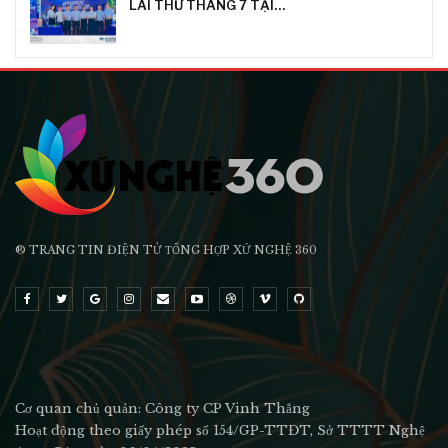
LÁI THỬ THÁNG 7 TẠI…
® TRANG TIN ĐIỆN TỬ ТỔNG HỢP XỨ NGHỆ 360
Cơ quan chủ quản: Công ty CP Vinh Thắng
Hoạt động theo giấy phép số 154/GP-TTĐT, Sở TTTT Nghệ