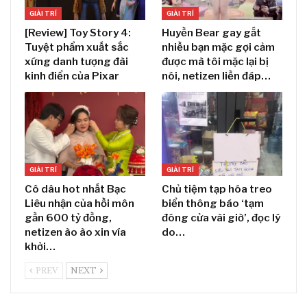
GIẢI TRÍ
GIẢI TRÍ
[Review] Toy Story 4:
Huyền Bear gay gắt
Tuyệt phẩm xuất sắc
nhiều bạn mặc gợi cảm
xứng danh tượng đài
được mà tôi mặc lại bị
kinh điển của Pixar
nói, netizen liền đáp…
GIẢI TRÍ
GIẢI TRÍ
Cô dâu hot nhất Bạc
Chủ tiệm tạp hóa treo
Liêu nhận của hồi môn
biển thông báo ‘tạm
gần 600 tỷ đồng,
đóng cửa vài giờ’, đọc lý
netizen ào ào xin vía
do…
khởi…
PREV
NEXT