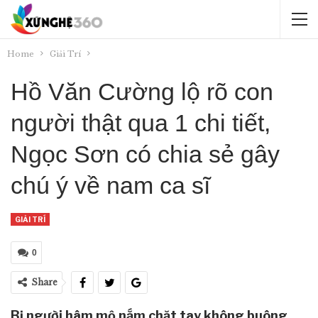
Home
Giải Trí
Hồ Văn Cường lộ rõ con
người thật qua 1 chi tiết,
Ngọc Sơn có chia sẻ gây
chú ý về nam ca sĩ
GIẢI TRÍ
0
Share
Bị người hâm mộ nắm chặt tay không buông,