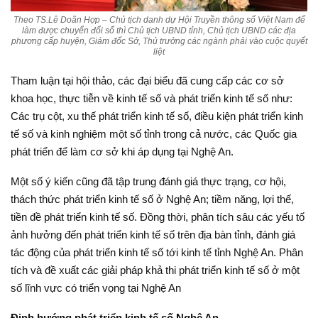
Theo TS.Lê Doãn Hợp – Chủ tịch danh dự Hội Truyền thông số Việt Nam để
làm được chuyển đổi số thì Chủ tịch UBND tỉnh, Chủ tịch UBND các địa
phương cấp huyện, Giám đốc Sở, Thủ trưởng các ngành phải vào cuộc quyết
liệt
Tham luận tại hội thảo, các đại biểu đã cung cấp các cơ sở
khoa học, thực tiễn về kinh tế số và phát triển kinh tế số như:
Các trụ cột, xu thế phát triển kinh tế số, điều kiện phát triển kinh
tế số và kinh nghiệm một số tỉnh trong cả nước, các Quốc gia
phát triển để làm cơ sở khi áp dụng tại Nghệ An.
Một số ý kiến cũng đã tập trung đánh giá thực trạng, cơ hội,
thách thức phát triển kinh tế số ở Nghệ An; tiềm năng, lợi thế,
tiền đề phát triển kinh tế số. Đồng thời, phân tích sâu các yếu tố
ảnh hưởng đến phát triển kinh tế số trên địa bàn tỉnh, đánh giá
tác động của phát triển kinh tế số tới kinh tế tỉnh Nghệ An. Phân
tích và đề xuất các giải pháp khả thi phát triển kinh tế số ở một
số lĩnh vực có triển vọng tại Nghệ An
Định hướng phát triển kinh tế số Nghệ An