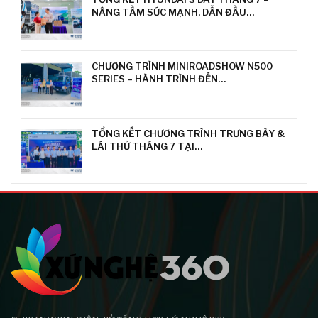
NÂNG TẦM SỨC MẠNH, DẪN ĐẦU…
CHƯƠNG TRÌNH MINIROADSHOW N500
SERIES – HÀNH TRÌNH ĐẾN…
TỔNG KẾT CHƯƠNG TRÌNH TRƯNG BÀY &
LÁI THỬ THÁNG 7 TẠI…