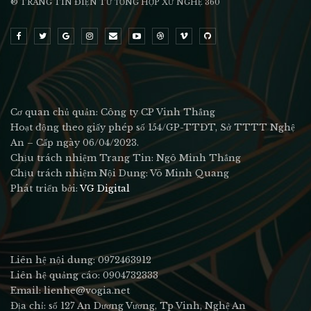
® TRANG TIN ĐIỆN TỬ ТỔNG HỢP XỨ NGHỆ 360
Cơ quan chủ quản: Công ty CP Vinh Thắng
Hoạt động theo giấy phép số 154/GP-TTĐT, Sở TTTT Nghệ
An – Cấp ngày 06/04/2023.
Chịu trách nhiệm Trang Tin: Ngô Minh Thắng
Chịu trách nhiệm Nội Dung: Võ Minh Quang
Phát triển bởi:
VG Digital
Liên hệ nội dung: 0972463912
Liên hệ quảng cáo: 0904732333
Email: lienhe@vogia.net
Địa chỉ: số 127 An Dương Vương, Tp Vinh, Nghệ An