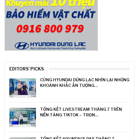
EDITORS' PICKS
CÙNG HYUNDAI DŨNG LẠC NHÌN LẠI NHỮNG
KHOẢNH KHẮC ẤN TƯỢNG…
TỔNG KẾT LIVESTREAM THÁNG 7 TRÊN
NỀN TẢNG TIKTOK – TRỌN…
TỔNG KẾT HYUNDAI’S DAY THÁNG 7 –