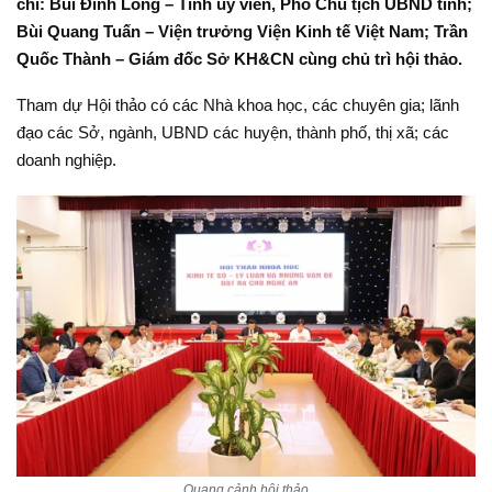
chí: Bùi Đình Long – Tỉnh ủy viên, Phó Chủ tịch UBND tỉnh;
Bùi Quang Tuấn – Viện trưởng Viện Kinh tế Việt Nam; Trần
Quốc Thành – Giám đốc Sở KH&CN cùng chủ trì hội thảo.
Tham dự Hội thảo có các Nhà khoa học, các chuyên gia; lãnh
đạo các Sở, ngành, UBND các huyện, thành phố, thị xã; các
doanh nghiệp.
Quang cảnh hội thảo