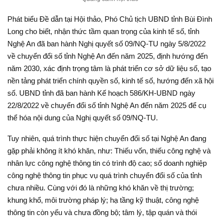
Phát biểu Đề dẫn tại Hội thảo, Phó Chủ tịch UBND tỉnh Bùi Đình
Long cho biết, nhận thức tầm quan trọng của kinh tế số, tỉnh
Nghệ An đã ban hành Nghị quyết số 09/NQ-TU ngày 5/8/2022
về chuyển đổi số tỉnh Nghệ An đến năm 2025, định hướng đến
năm 2030, xác định trọng tâm là phát triển cơ sở dữ liệu số, tạo
nền tảng phát triển chính quyền số, kinh tế số, hướng đến xã hội
số. UBND tỉnh đã ban hành Kế hoạch 586/KH-UBND ngày
22/8/2022 về chuyển đổi số tỉnh Nghệ An đến năm 2025 để cụ
thể hóa nội dung của Nghị quyết số 09/NQ-TU.
Tuy nhiên, quá trình thực hiện chuyển đổi số tại Nghệ An đang
gặp phải không ít khó khăn, như: Thiếu vốn, thiếu công nghệ và
nhân lực công nghệ thông tin có trình độ cao; số doanh nghiệp
công nghệ thông tin phục vụ quá trình chuyển đổi số của tỉnh
chưa nhiều. Cùng với đó là những khó khăn về thị trường;
khung khổ, môi trường pháp lý; hạ tầng kỹ thuật, công nghệ
thông tin còn yếu và chưa đồng bộ; tâm lý, tập quán và thói