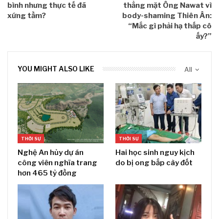
bình nhưng thực tế đã
thẳng mặt Ông Nawat vì
xứng tầm?
body-shaming Thiên Ân:
“Mắc gì phải hạ thấp cô
ấy?”
YOU MIGHT ALSO LIKE
All
THỜI SỰ
THỜI SỰ
Nghệ An hủy dự án
Hai học sinh nguy kịch
công viên nghĩa trang
do bị ong bắp cày đốt
hơn 465 tỷ đồng