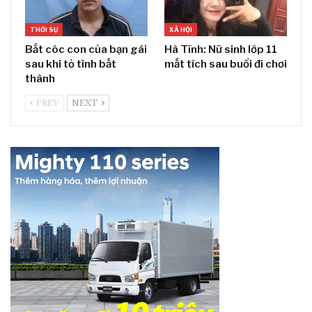
THỜI SỰ
XÃ HỘI
Bắt cóc con của bạn gái
Hà Tĩnh: Nữ sinh lớp 11
sau khi tỏ tình bất
mất tích sau buổi đi chơi
thành
PREV
NEXT