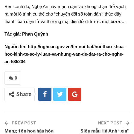
Bên cạnh đó, Nghệ An hãy mạnh dạn và không chậm trễ vạch
ra một lộ trình cụ thể cho “chuyển đổi số toàn dân”; thúc đẩy
thanh toán điện tử và thương mại điện tử đi trước một bước…
Tác giả: Phan Quỳnh
Nguồn tin: http://nghean.gov.vn/tin-noi-bat/hoi-thao-khoa-
hoc-kinh-te-so-ly-luan-va-nhung-van-de-dat-ra-cho-nghe-
an-535204
0
Share
PREV POST
NEXT POST
Mang tên hoa hậu hòa
Siêu mẫu Hà Anh “xỉa”