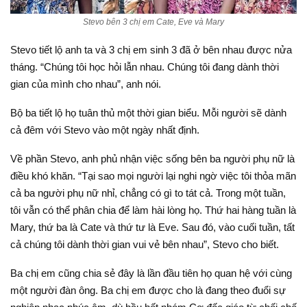
Stevo bên 3 chị em Cate, Eve và Mary
Stevo tiết lộ anh ta và 3 chị em sinh 3 đã ở bên nhau được nửa
tháng. “Chúng tôi học hỏi lẫn nhau. Chúng tôi đang dành thời
gian của mình cho nhau”, anh nói.
Bộ ba tiết lộ họ tuân thủ một thời gian biểu. Mỗi người sẽ dành
cả đêm với Stevo vào một ngày nhất định.
Về phần Stevo, anh phủ nhận việc sống bên ba người phụ nữ là
điều khó khăn. “Tại sao mọi người lại nghi ngờ việc tôi thỏa mãn
cả ba người phụ nữ nhỉ, chẳng có gì to tát cả. Trong một tuần,
tôi vẫn có thể phân chia để làm hài lòng họ. Thứ hai hàng tuần là
Mary, thứ ba là Cate và thứ tư là Eve. Sau đó, vào cuối tuần, tất
cả chúng tôi dành thời gian vui vẻ bên nhau”, Stevo cho biết.
Ba chị em cũng chia sẻ đây là lần đầu tiên họ quan hệ với cùng
một người đàn ông. Ba chị em được cho là đang theo đuổi sự