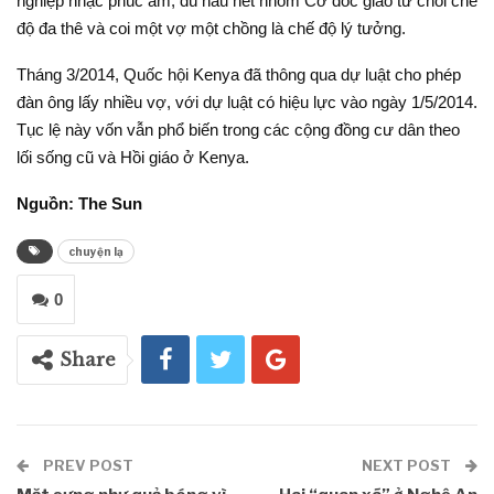
nghiệp nhạc phúc âm, dù hầu hết nhóm Cơ đốc giáo từ chối chế
độ đa thê và coi một vợ một chồng là chế độ lý tưởng.
Tháng 3/2014, Quốc hội Kenya đã thông qua dự luật cho phép
đàn ông lấy nhiều vợ, với dự luật có hiệu lực vào ngày 1/5/2014.
Tục lệ này vốn vẫn phổ biến trong các cộng đồng cư dân theo
lối sống cũ và Hồi giáo ở Kenya.
Nguồn: The Sun
chuyện lạ
0
Share
PREV POST
NEXT POST