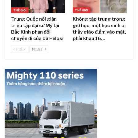
THẾ GIỚI
THẾ GIỚI
Trung Quốc nổi giận
Không tập trung trong
triệu tập đại sứ Mỹ tại
giờ học, một học sinh bị
Bắc Kinh phản đối
thầy giáo đ.ấm vào mặt,
chuyến đi của bà Pelosi
phải khâu 16…
PREV
NEXT