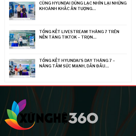
CÙNG HYUNDAI DŨNG LẠC NHÌN LẠI NHỮNG
KHOẢNH KHẮC ẤN TƯỢNG…
TỔNG KẾT LIVESTREAM THÁNG 7 TRÊN
NỀN TẢNG TIKTOK – TRỌN…
TỔNG KẾT HYUNDAI’S DAY THÁNG 7 –
NÂNG TẦM SỨC MẠNH, DẪN ĐẦU…