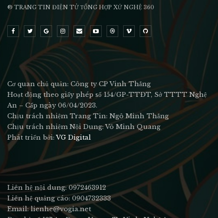
® TRANG TIN ĐIỆN TỬ ТỔNG HỢP XỨ NGHỆ 360
Cơ quan chủ quản: Công ty CP Vinh Thắng
Hoạt động theo giấy phép số 154/GP-TTĐT, Sở TTTT Nghệ
An – Cấp ngày 06/04/2023.
Chịu trách nhiệm Trang Tin: Ngô Minh Thắng
Chịu trách nhiệm Nội Dung: Võ Minh Quang
Phát triển bởi:
VG Digital
Liên hệ nội dung: 0972463912
Liên hệ quảng cáo: 0904732333
Email: lienhe@vogia.net