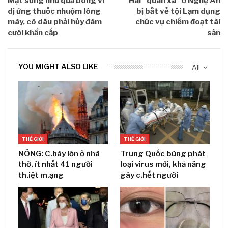
Mặt sưng như quả bóng vì
Hai “quan xã” ở Nghệ An
dị ứng thuốc nhuộm lông
bị bắt về tội Lạm dụng
mày, cô dâu phải hủy đám
chức vụ chiếm đoạt tài
cưới khẩn cấp
sản
YOU MIGHT ALSO LIKE
All
THẾ GIỚI
THẾ GIỚI
NÓNG: C.háy lớn ở nhà
Trung Quốc bùng phát
thờ, ít nhất 41 người
loại virus mới, khả năng
th.iệt m.ạng
gây c.hết người