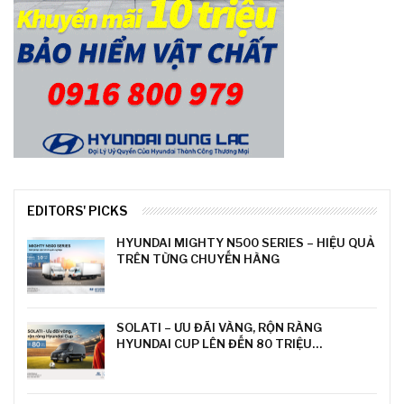
EDITORS' PICKS
HYUNDAI MIGHTY N500 SERIES – HIỆU QUẢ
TRÊN TỪNG CHUYẾN HÀNG
SOLATI – ƯU ĐÃI VÀNG, RỘN RÀNG
HYUNDAI CUP LÊN ĐẾN 80 TRIỆU…