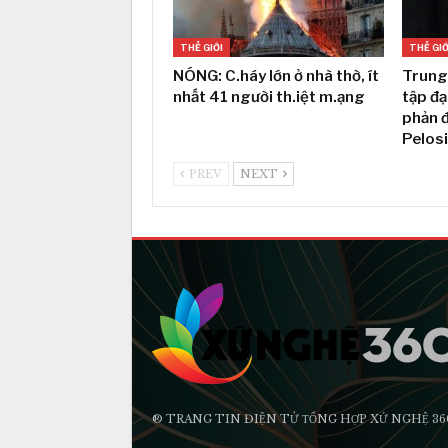
THẾ GIỚI
THẾ GIỚ
NÓNG: C.háy lớn ở nhà thờ, ít
Trung 
nhất 41 người th.iệt m.ạng
tập đạ
phản đ
Pelos
PREV
NEXT
® TRANG TIN ĐIỆN TỬ ТỔNG HỢP XỨ NGHỆ 36