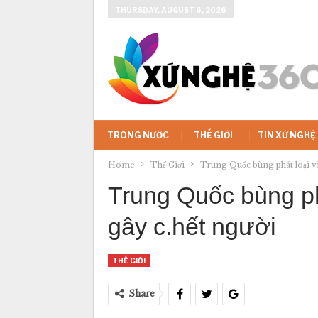
THURSDAY, AUGUST 6, 2026
TRONG NƯỚC
THẾ GIỚI
TIN XỨ NGHỆ
Home
Thế Giới
Trung Quốc bùng phát loại vi
Trung Quốc bùng ph
gây c.hết người
THẾ GIỚI
Share