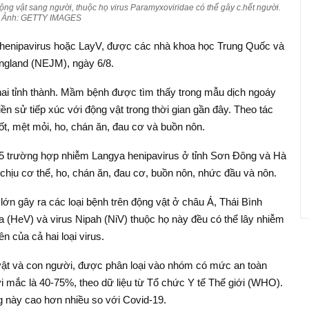
 động vật sang người, thuộc họ virus Paramyxoviridae có thể gây c.hết người.
Ảnh: GETTY IMAGES
a henipavirus hoặc LayV, được các nhà khoa học Trung Quốc và
ngland (NEJM), ngày 6/8.
hai tỉnh thành. Mầm bệnh được tìm thấy trong mẫu dịch ngoáy
ền sử tiếp xúc với động vật trong thời gian gần đây. Theo tác
ốt, mệt mỏi, ho, chán ăn, đau cơ và buồn nôn.
 35 trường hợp nhiễm Langya henipavirus ở tỉnh Sơn Đông và Hà
chịu cơ thể, ho, chán ăn, đau cơ, buồn nôn, nhức đầu và nôn.
ớn gây ra các loại bệnh trên động vật ở châu Á, Thái Bình
 (HeV) và virus Nipah (NiV) thuộc họ này đều có thể lây nhiễm
n của cả hai loại virus.
vật và con người, được phân loại vào nhóm có mức an toàn
ời mắc là 40-75%, theo dữ liệu từ Tổ chức Y tế Thế giới (WHO).
g này cao hơn nhiều so với Covid-19.