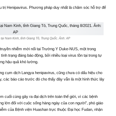
u trị Henipavirus. Phương pháp duy nhất là chăm sóc hỗ trợ để
 tại Nam Kinh, tỉnh Giang Tô, Trung Quốc. Ảnh: AP
truyền nhiễm mới nổi tại Trường Y Duke-NUS, một trong
tình trạng đáng báo động, bởi nhiều loại virus tồn tại trong tự
ững hậu quả khó lường.
ng cụm dịch Langya henipavirus, cũng chưa có dấu hiệu cho
y, các báo cáo trước đó cho thấy đây vẫn là một hình thức lây
m cuối cùng gây ra đại dịch trên toàn thế giới, vì các bệnh
ng lớn đối với cuộc sống hàng ngày của con người”, phó giáo
iễm của Bệnh viện Huashan trực thuộc Đại học Fudan, nhận