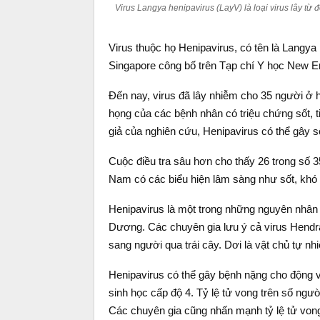
Virus Langya henipavirus (LayV) là loại virus lây từ
Virus thuộc họ Henipavirus, có tên là Langy
Singapore công bố trên Tạp chí Y học New E
Đến nay, virus đã lây nhiễm cho 35 người ở 
họng của các bệnh nhân có triệu chứng sốt, ti
giả của nghiên cứu, Henipavirus có thể gây s
Cuộc điều tra sâu hơn cho thấy 26 trong số
Nam có các biểu hiện lâm sàng như sốt, khó 
Henipavirus là một trong những nguyên nhân l
Dương. Các chuyên gia lưu ý cả virus Hendra
sang người qua trái cây. Dơi là vật chủ tự nhiê
Henipavirus có thể gây bệnh nặng cho động 
sinh học cấp độ 4. Tỷ lệ tử vong trên số ngư
Các chuyên gia cũng nhấn mạnh tỷ lệ tử von