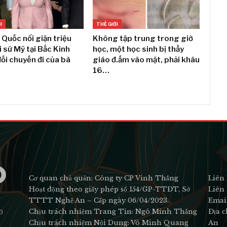
I
THẾ GIỚI
Quốc nổi giận triệu
Không tập trung trong giờ
i sứ Mỹ tại Bắc Kinh
học, một học sinh bị thầy
ối chuyến đi của bà
giáo đ.ấm vào mặt, phải khâu
i
16…
Cơ quan chủ quản: Công ty CP Vinh Thắng
Liên 
Hoạt động theo giấy phép số 154/GP-TTĐT, Sở
Liên 
TTTT Nghệ An – Cấp ngày 06/04/2023.
Emai
Chịu trách nhiệm Trang Tin: Ngô Minh Thắng
Địa c
0
Chịu trách nhiệm Nội Dung: Võ Minh Quang
An