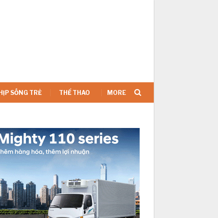
SIGN IN
HỊP SỐNG TRẺ
THỂ THAO
MORE