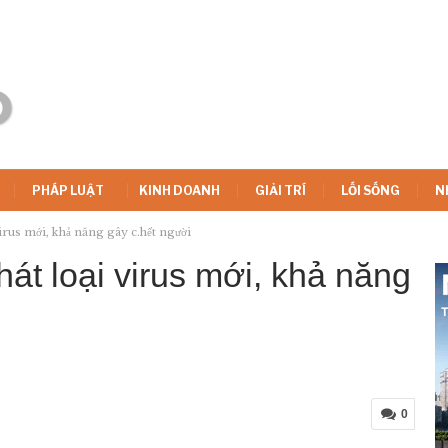
PHÁP LUẬT
KINH DOANH
GIẢI TRÍ
LỐI SỐNG
N
rus mới, khả năng gây c.hết người
át loại virus mới, khả năng
0