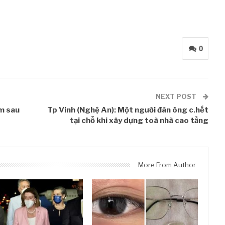
0
NEXT POST
âm sau
Tp Vinh (Nghệ An): Một người đàn ông c.hết
tại chỗ khi xây dựng toà nhà cao tầng
More From Author