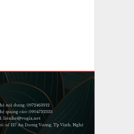
hệ nội dung: 0972463912
hệ quảng cáo: 0904732333
l: lienhe@vogia.net
hỉ: số 127 An Dương Vương, Tp Vinh, Nghệ