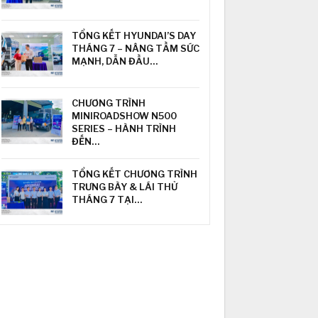
TỔNG KẾT HYUNDAI’S DAY
THÁNG 7 – NÂNG TẦM SỨC
MẠNH, DẪN ĐẦU…
CHƯƠNG TRÌNH
MINIROADSHOW N500
SERIES – HÀNH TRÌNH
ĐẾN…
TỔNG KẾT CHƯƠNG TRÌNH
TRƯNG BÀY & LÁI THỬ
THÁNG 7 TẠI…