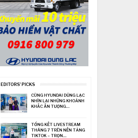
EDITORS' PICKS
CÙNG HYUNDAI DŨNG LẠC
NHÌN LẠI NHỮNG KHOẢNH
KHẮC ẤN TƯỢNG…
TỔNG KẾT LIVESTREAM
THÁNG 7 TRÊN NỀN TẢNG
TIKTOK – TRỌN…