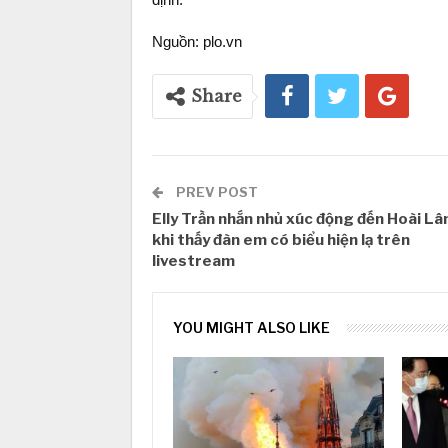
Nguồn: plo.vn
Share
PREV POST
Elly Trần nhắn nhủ xúc động đến Hoài L
khi thấy đàn em có biểu hiện lạ trên
livestream
YOU MIGHT ALSO LIKE